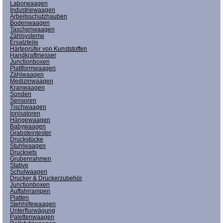
Laborwaagen
Industriewaagen
Arbeitsschutzhauben
Bodenwaagen
Taschenwaagen
Zählsysteme
Ersatzteile
Härteprüfer von Kunststoffen
Handkraftmesser
Junctionboxen
Plattformwaagen
Zählwaagen
Medizinwaagen
Kranwaagen
Sonden
Sensoren
Tischwaagen
Ionisatoren
Hängewaagen
Babywaagen
Grabsteintester
Druckstücke
Stuhlwaagen
Drucksets
Grubenrahmen
Stative
Schulwaagen
Drucker & Druckerzubehör
Junctionboxen
Auffahrrampen
Platten
Stehhilfewaagen
Unterflurwägung
Palettenwaagen