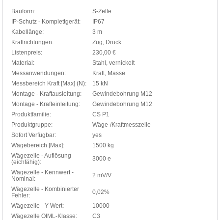
Bauform:
S-Zelle
IP-Schutz - Komplettgerät:
IP67
Kabellänge:
3 m
Kraftrichtungen:
Zug, Druck
Listenpreis:
230,00 €
Material:
Stahl, vernickelt
Messanwendungen:
Kraft, Masse
Messbereich Kraft [Max] (N):
15 kN
Montage - Kraftausleitung:
Gewindebohrung M12
Montage - Krafteinleitung:
Gewindebohrung M12
Produktfamilie:
CS P1
Produktgruppe:
Wäge-/Kraftmesszelle
Sofort Verfügbar:
yes
Wägebereich [Max]:
1500 kg
Wägezelle - Auflösung
3000 e
(eichfähig):
Wägezelle - Kennwert -
2 mV/V
Nominal:
Wägezelle - Kombinierter
0,02%
Fehler:
Wägezelle - Y-Wert:
10000
Wägezelle OIML-Klasse:
C3