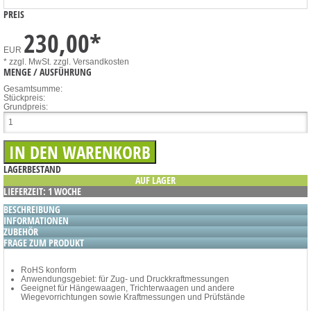
PREIS
230,00
*
EUR
* zzgl. MwSt.
zzgl. Versandkosten
MENGE / AUSFÜHRUNG
Gesamtsumme:
Stückpreis:
Grundpreis:
LAGERBESTAND
AUF LAGER
LIEFERZEIT: 1 WOCHE
BESCHREIBUNG
INFORMATIONEN
ZUBEHÖR
FRAGE ZUM PRODUKT
RoHS konform
Anwendungsgebiet: für Zug- und Druckkraftmessungen
Geeignet für Hängewaagen, Trichterwaagen und andere
Wiegevorrichtungen sowie Kraftmessungen und Prüfstände