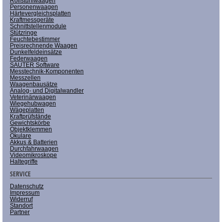
Rollstuhlwaagen
Personenwaagen
Härtevergleichsplatten
Kraftmessgeräte
Schnittstellenmodule
Stützringe
Feuchtebestimmer
Preisrechnende Waagen
Dunkelfeldeinsätze
Federwaagen
SAUTER Software
Messtechnik-Komponenten
Messzellen
Waagenbausätze
Analog- und Digitalwandler
Veterinärwaagen
Wiegehubwagen
Wägeplatten
Kraftprüfstände
Gewichtskörbe
Objektklemmen
Okulare
Akkus & Batterien
Durchfahrwaagen
Videomikroskope
Haltegriffe
SERVICE
Datenschutz
Impressum
Widerruf
Standort
Partner