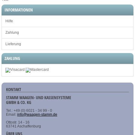
INFORMATIONEN
Hilfe
Zahlung
Lieferung
ZAHLUNG
KONTAKT
STAMM WAAGEN- UND KASSENSYSTEME
GMBH & CO. KG
Tel.: +49 (0) 6021 - 34 99 - 0
Email:
info@waagen-stamm.de
Ottostr. 14 - 16
63741 Aschaffenburg
ÜBER UNS