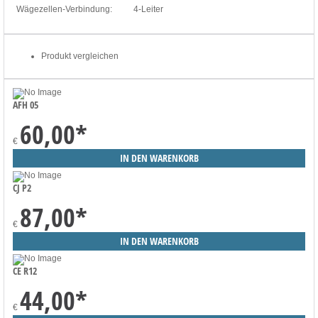
Wägezellen-Verbindung:
4-Leiter
Produkt vergleichen
AFH 05
60,00
*
€
CJ P2
87,00
*
€
CE R12
44,00
*
€