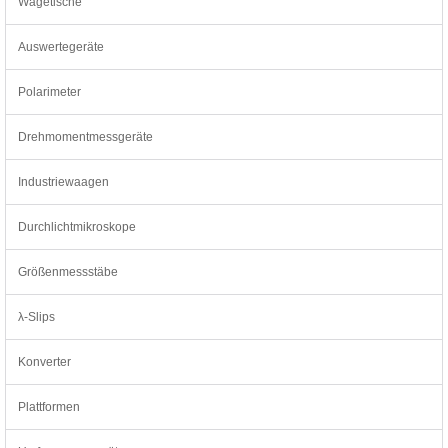
Wägetische
Auswertegeräte
Polarimeter
Drehmomentmessgeräte
Industriewaagen
Durchlichtmikroskope
Größenmessstäbe
λ-Slips
Konverter
Plattformen