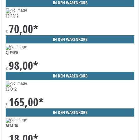
CE RR12
70,00
*
€
CJ P4PG
98,00
*
€
CE Q12
165,00
*
€
AFM 16
18,00
*