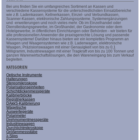
Bei uns finden Sie ein umfangreiches Sortiment an Kassen und
verschiedene Kassensysteme für die unterschiedlichsten Einsatzbereiche
wie z.B. Ladenkassen, Kellnerkassen, Einzel- und Verbundkassen,
Scanner-Kassen, elektronische Zahlungssysteme, Systemergänzungen
und -erweiterungen und noch vieles mehr. Ob im Einzelhandel oder
Dienstleistungsgewerbe, im Großhandel, der Gastronomie oder dem
Hotelgewerbe, in öffentlichen Einrichtungen oder Behörden - wir bieten für
alle professionellen Anwender die praxisgerechte Lösung und passende
Kassensysteme! Darüber hinaus bieten wir ein komplettes Programm an
Waagen und Waagensystemen wie z.B. Ladenwagen, elektronische
Waagen, Präzisionswaagen mit einer Genauigkeit von bis zu 0,1
Milligramm, Industriewaagen mit einer Tragkraft von bis zu 100 Tonnen und
ganzen Warenwirtschaftslösungen, die den Wareneingang bis zum Verkauf
begleiten.
KATEGORIEN
Optische Instrumente
Halterungen
Stereomikroskope
Polarisationseinheiten
Schichtdickenmessgeräte
Kalibrierblöcke
Registrierkassen
DAkkS-Kalibrierung
Wägetische
Auswertegeräte
Polarimeter
Drehmomentmessgeräte
Industriewaagen
Durchlichtmikroskope
Größenmessstäbe
λ-Slips
Konverter