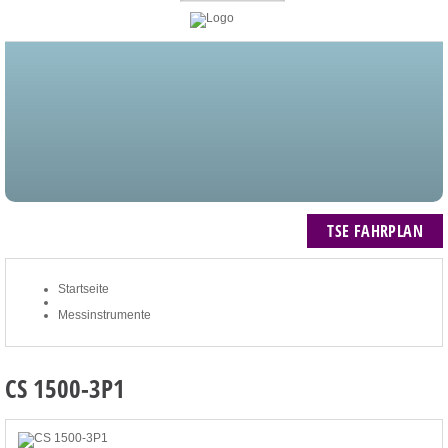
STARTSEITE
BLOG
MEIN KONTO
NEWSLETTER
TSE FAHRPLAN
ZUM WARENKORB: 0 ARTIKEL / € 0,00
TSE FAHRPLAN
Startseite
Messinstrumente
CS 1500-3P1