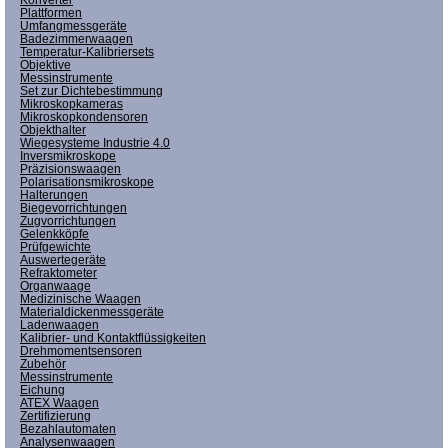
Plattformen
Umfangmessgeräte
Badezimmerwaagen
Temperatur-Kalibriersets
Objektive
Messinstrumente
Set zur Dichtebestimmung
Mikroskopkameras
Mikroskopkondensoren
Objekthalter
Wiegesysteme Industrie 4.0
Inversmikroskope
Präzisionswaagen
Polarisationsmikroskope
Halterungen
Biegevorrichtungen
Zugvorrichtungen
Gelenkköpfe
Prüfgewichte
Auswertegeräte
Refraktometer
Organwaage
Medizinische Waagen
Materialdickenmessgeräte
Ladenwaagen
Kalibrier- und Kontaktflüssigkeiten
Drehmomentsensoren
Zubehör
Messinstrumente
Eichung
ATEX Waagen
Zertifizierung
Bezahlautomaten
Analysenwaagen