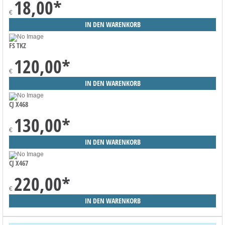
18,00
*
€
FS TKZ
120,00
*
€
CJ X468
130,00
*
€
CJ X467
220,00
*
€