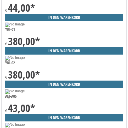
44,00
*
€
YKI-01
380,00
*
€
YKI-02
380,00
*
€
AEJ-A05
43,00
*
€