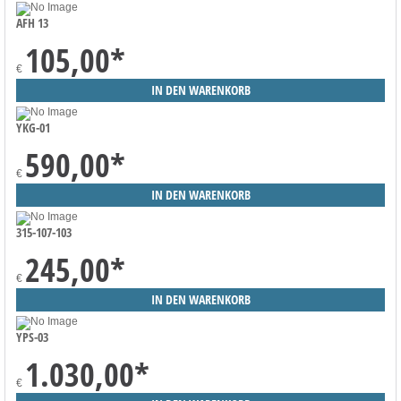
AFH 13
105,00
*
€
YKG-01
590,00
*
€
315-107-103
245,00
*
€
YPS-03
1.030,00
*
€