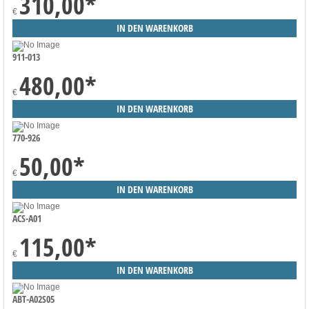
310,00
*
€
911-013
480,00
*
€
770-926
50,00
*
€
ACS-A01
115,00
*
€
ABT-A02S05