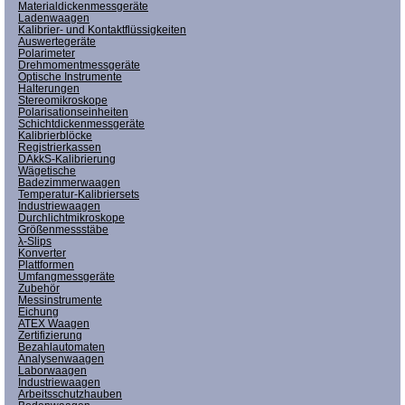
Materialdickenmessgeräte
Ladenwaagen
Kalibrier- und Kontaktflüssigkeiten
Auswertegeräte
Polarimeter
Drehmomentmessgeräte
Optische Instrumente
Halterungen
Stereomikroskope
Polarisationseinheiten
Schichtdickenmessgeräte
Kalibrierblöcke
Registrierkassen
DAkkS-Kalibrierung
Wägetische
Badezimmerwaagen
Temperatur-Kalibriersets
Industriewaagen
Durchlichtmikroskope
Größenmessstäbe
λ-Slips
Konverter
Plattformen
Umfangmessgeräte
Zubehör
Messinstrumente
Eichung
ATEX Waagen
Zertifizierung
Bezahlautomaten
Analysenwaagen
Laborwaagen
Industriewaagen
Arbeitsschutzhauben