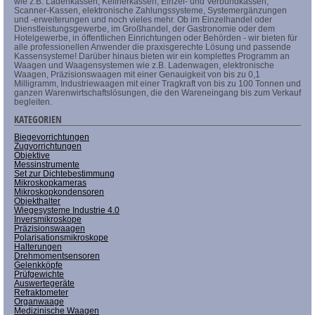
wie z.B. Ladenkassen, Kellnerkassen, Einzel- und Verbundkassen,
Scanner-Kassen, elektronische Zahlungssysteme, Systemergänzungen
und -erweiterungen und noch vieles mehr. Ob im Einzelhandel oder
Dienstleistungsgewerbe, im Großhandel, der Gastronomie oder dem
Hotelgewerbe, in öffentlichen Einrichtungen oder Behörden - wir bieten für
alle professionellen Anwender die praxisgerechte Lösung und passende
Kassensysteme! Darüber hinaus bieten wir ein komplettes Programm an
Waagen und Waagensystemen wie z.B. Ladenwagen, elektronische
Waagen, Präzisionswaagen mit einer Genauigkeit von bis zu 0,1
Milligramm, Industriewaagen mit einer Tragkraft von bis zu 100 Tonnen und
ganzen Warenwirtschaftslösungen, die den Wareneingang bis zum Verkauf
begleiten.
KATEGORIEN
Biegevorrichtungen
Zugvorrichtungen
Objektive
Messinstrumente
Set zur Dichtebestimmung
Mikroskopkameras
Mikroskopkondensoren
Objekthalter
Wiegesysteme Industrie 4.0
Inversmikroskope
Präzisionswaagen
Polarisationsmikroskope
Halterungen
Drehmomentsensoren
Gelenkköpfe
Prüfgewichte
Auswertegeräte
Refraktometer
Organwaage
Medizinische Waagen