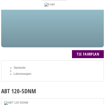
STARTSEITE
BLOG
MEIN KONTO
NEWSLETTER
TSE FAHRPLAN
ZUM WARENKORB: 0 ARTIKEL / € 0,00
TSE FAHRPLAN
Startseite
Laborwaagen
ABT 120-5DNM