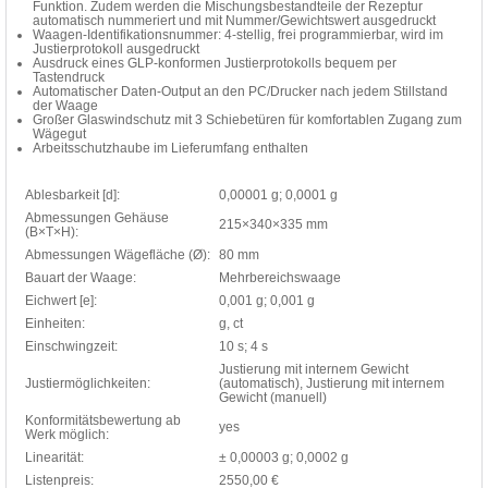
Funktion. Zudem werden die Mischungsbestandteile der Rezeptur
automatisch nummeriert und mit Nummer/Gewichtswert ausgedruckt
Waagen-Identifikationsnummer: 4-stellig, frei programmierbar, wird im
Justierprotokoll ausgedruckt
Ausdruck eines GLP-konformen Justierprotokolls bequem per
Tastendruck
Automatischer Daten-Output an den PC/Drucker nach jedem Stillstand
der Waage
Großer Glaswindschutz mit 3 Schiebetüren für komfortablen Zugang zum
Wägegut
Arbeitsschutzhaube im Lieferumfang enthalten
Ablesbarkeit [d]:
0,00001 g; 0,0001 g
Abmessungen Gehäuse
215×340×335 mm
(B×T×H):
Abmessungen Wägefläche (Ø):
80 mm
Bauart der Waage:
Mehrbereichswaage
Eichwert [e]:
0,001 g; 0,001 g
Einheiten:
g, ct
Einschwingzeit:
10 s; 4 s
Justierung mit internem Gewicht
Justiermöglichkeiten:
(automatisch), Justierung mit internem
Gewicht (manuell)
Konformitätsbewertung ab
yes
Werk möglich:
Linearität:
± 0,00003 g; 0,0002 g
Listenpreis:
2550,00 €