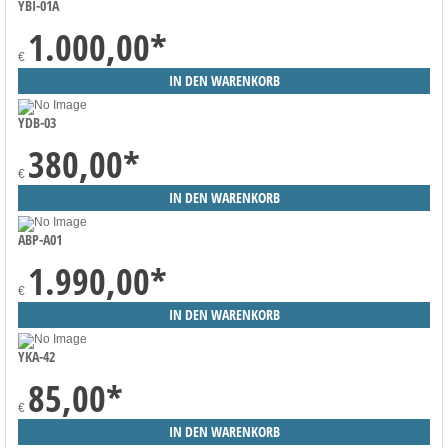
YBI-01A
1.000,00
*
€
YDB-03
380,00
*
€
ABP-A01
1.990,00
*
€
YKA-42
85,00
*
€