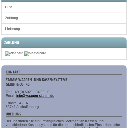
Hilfe
Zahlung
Lieferung
ZAHLUNG
KONTAKT
STAMM WAAGEN- UND KASSENSYSTEME
GMBH & CO. KG
Tel.: +49 (0) 6021 - 34 99 - 0
Email:
info@waagen-stamm.de
Ottostr. 14 - 16
63741 Aschaffenburg
ÜBER UNS
Bei uns finden Sie ein umfangreiches Sortiment an Kassen und
verschiedene Kassensysteme für die unterschiedlichsten Einsatzbereiche