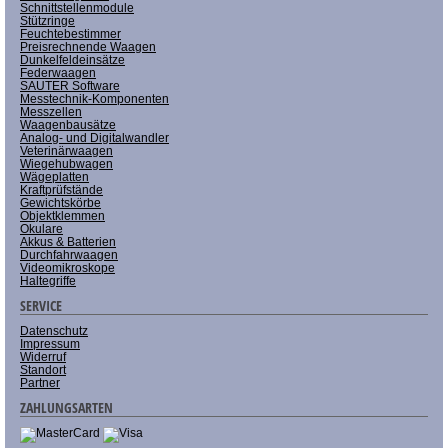
Schnittstellenmodule
Stützringe
Feuchtebestimmer
Preisrechnende Waagen
Dunkelfeldeinsätze
Federwaagen
SAUTER Software
Messtechnik-Komponenten
Messzellen
Waagenbausätze
Analog- und Digitalwandler
Veterinärwaagen
Wiegehubwagen
Wägeplatten
Kraftprüfstände
Gewichtskörbe
Objektklemmen
Okulare
Akkus & Batterien
Durchfahrwaagen
Videomikroskope
Haltegriffe
SERVICE
Datenschutz
Impressum
Widerruf
Standort
Partner
ZAHLUNGSARTEN