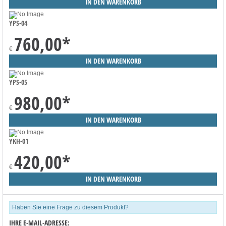
YPS-04
760,00
*
€
YPS-05
980,00
*
€
YKH-01
420,00
*
€
Haben Sie eine Frage zu diesem Produkt?
IHRE E-MAIL-ADRESSE: