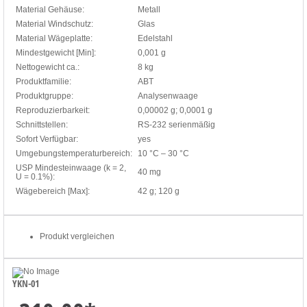
Material Gehäuse:
Metall
Material Windschutz:
Glas
Material Wägeplatte:
Edelstahl
Mindestgewicht [Min]:
0,001 g
Nettogewicht ca.:
8 kg
Produktfamilie:
ABT
Produktgruppe:
Analysenwaage
Reproduzierbarkeit:
0,00002 g; 0,0001 g
Schnittstellen:
RS-232 serienmäßig
Sofort Verfügbar:
yes
Umgebungstemperaturbereich:
10 °C – 30 °C
USP Mindesteinwaage (k = 2,
40 mg
U = 0.1%):
Wägebereich [Max]:
42 g; 120 g
Produkt vergleichen
YKN-01