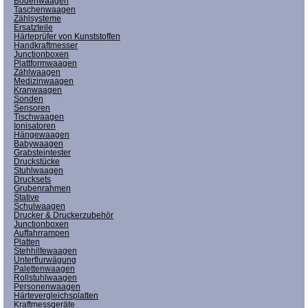
Bodenwaagen
Taschenwaagen
Zählsysteme
Ersatzteile
Härteprüfer von Kunststoffen
Handkraftmesser
Junctionboxen
Plattformwaagen
Zählwaagen
Medizinwaagen
Kranwaagen
Sonden
Sensoren
Tischwaagen
Ionisatoren
Hängewaagen
Babywaagen
Grabsteintester
Druckstücke
Stuhlwaagen
Drucksets
Grubenrahmen
Stative
Schulwaagen
Drucker & Druckerzubehör
Junctionboxen
Auffahrrampen
Platten
Stehhilfewaagen
Unterflurwägung
Palettenwaagen
Rollstuhlwaagen
Personenwaagen
Härtevergleichsplatten
Kraftmessgeräte