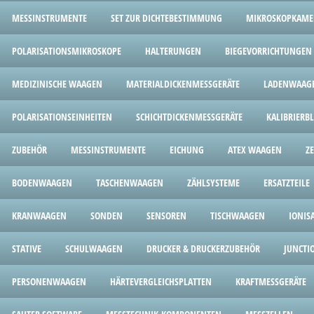
MESSINSTRUMENTE
SET ZUR DICHTEBESTIMMUNG
MIKROSKOPKAME
POLARISATIONSMIKROSKOPE
HALTERUNGEN
BIEGEVORRICHTUNGEN
MEDIZINISCHE WAAGEN
MATERIALDICKENMESSGERÄTE
LADENWAAG
POLARISATIONSEINHEITEN
SCHICHTDICKENMESSGERÄTE
KALIBRIERB
ZUBEHÖR
MESSINSTRUMENTE
EICHUNG
ATEX WAAGEN
Z
BODENWAAGEN
TASCHENWAAGEN
ZÄHLSYSTEME
ERSATZTEILE
KRANWAAGEN
SONDEN
SENSOREN
TISCHWAAGEN
IONIS
STATIVE
SCHULWAAGEN
DRUCKER & DRUCKERZUBEHÖR
JUNCTI
PERSONENWAAGEN
HÄRTEVERGLEICHSPLATTEN
KRAFTMESSGERÄTE