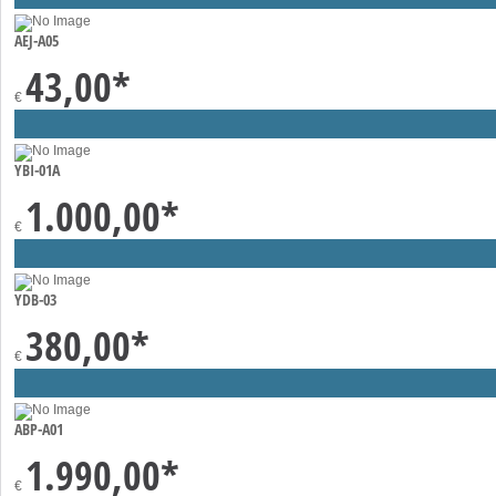
AEJ-A05
43,00
*
€
YBI-01A
1.000,00
*
€
YDB-03
380,00
*
€
ABP-A01
1.990,00
*
€