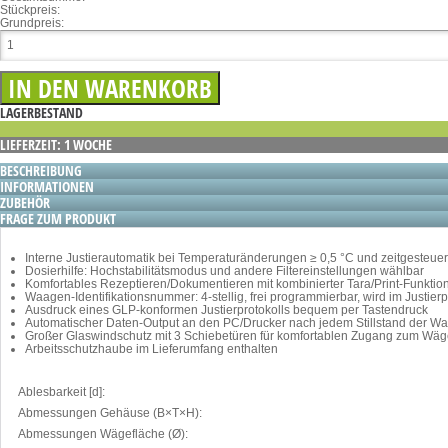
Stückpreis:
Grundpreis:
LAGERBESTAND
LIEFERZEIT: 1 WOCHE
BESCHREIBUNG
INFORMATIONEN
ZUBEHÖR
FRAGE ZUM PRODUKT
Interne Justierautomatik bei Temperaturänderungen ≥ 0,5 °C und zeitgesteuer
Dosierhilfe: Hochstabilitätsmodus und andere Filtereinstellungen wählbar
Komfortables Rezeptieren/Dokumentieren mit kombinierter Tara/Print-Funkt
Waagen-Identifikationsnummer: 4-stellig, frei programmierbar, wird im Justier
Ausdruck eines GLP-konformen Justierprotokolls bequem per Tastendruck
Automatischer Daten-Output an den PC/Drucker nach jedem Stillstand der W
Großer Glaswindschutz mit 3 Schiebetüren für komfortablen Zugang zum Wäg
Arbeitsschutzhaube im Lieferumfang enthalten
Ablesbarkeit [d]:
Abmessungen Gehäuse (B×T×H):
Abmessungen Wägefläche (Ø):