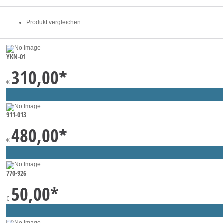
Produkt vergleichen
YKN-01
310,00
*
€
911-013
480,00
*
€
770-926
50,00
*
€