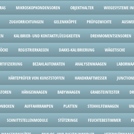
RAS
MIKROSKOPKONDENSOREN
OBJEKTHALTER
WIEGESYSTEME IND
ZUGVORRICHTUNGEN
GELENKKÖPFE
PRÜFGEWICHTE
AUSWE
EN
KALIBRIER- UND KONTAKTFLÜSSIGKEITEN
DREHMOMENTSENSOREN
LÖCKE
REGISTRIERKASSEN
DAKKS-KALIBRIERUNG
WÄGETISCHE
ERTIFIZIERUNG
BEZAHLAUTOMATEN
ANALYSENWAAGEN
LABORWA
HÄRTEPRÜFER VON KUNSTSTOFFEN
HANDKRAFTMESSER
JUNCTION
ATOREN
HÄNGEWAAGEN
BABYWAAGEN
GRABSTEINTESTER
DR
ONBOXEN
AUFFAHRRAMPEN
PLATTEN
STEHHILFEWAAGEN
UN
SCHNITTSTELLENMODULE
STÜTZRINGE
FEUCHTEBESTIMMER
P