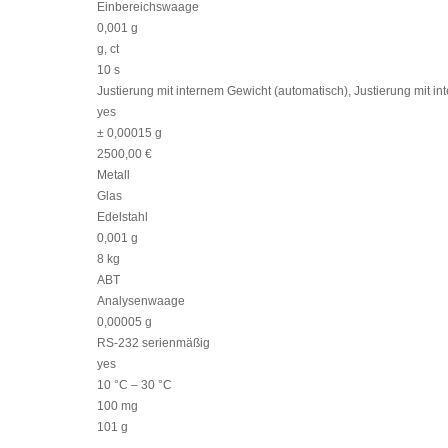
Einbereichswaage
0,001 g
g, ct
10 s
Justierung mit internem Gewicht (automatisch), Justierung mit i
yes
± 0,00015 g
2500,00 €
Metall
Glas
Edelstahl
0,001 g
8 kg
ABT
Analysenwaage
0,00005 g
RS-232 serienmäßig
yes
10 °C – 30 °C
100 mg
101 g