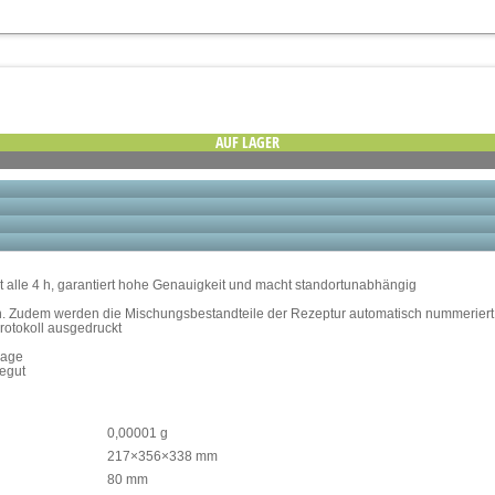
AUF LAGER
t alle 4 h, garantiert hohe Genauigkeit und macht standortunabhängig
ion. Zudem werden die Mischungsbestandteile der Rezeptur automatisch nummerier
protokoll ausgedruckt
aage
egut
0,00001 g
217×356×338 mm
80 mm