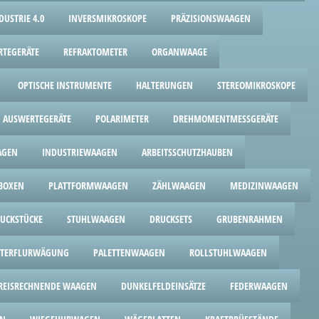
USTRIE 4.0
INVERSMIKROSKOPE
PRÄZISIONSWAAGEN
RTEGERÄTE
REFRAKTOMETER
ORGANWAAGE
OPTISCHE INSTRUMENTE
HALTERUNGEN
STEREOMIKROSKOPE
AUSWERTEGERÄTE
POLARIMETER
DREHMOMENTMESSGERÄTE
AGEN
INDUSTRIEWAAGEN
ARBEITSSCHUTZHAUBEN
BOXEN
PLATTFORMWAAGEN
ZÄHLWAAGEN
MEDIZINWAAGEN
UCKSTÜCKE
STUHLWAAGEN
DRUCKSETS
GRUBENRAHMEN
TERFLURWÄGUNG
PALETTENWAAGEN
ROLLSTUHLWAAGEN
REISRECHNENDE WAAGEN
DUNKELFELDEINSÄTZE
FEDERWAAGEN