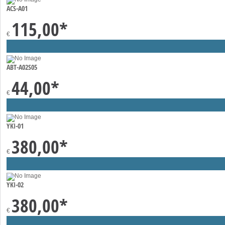
ACS-A01
115,00
*
€
ABT-A02S05
44,00
*
€
YKI-01
380,00
*
€
YKI-02
380,00
*
€