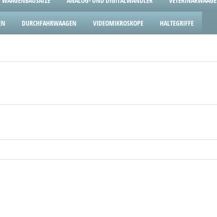
WAAGENBAUSÄTZE
ANALOG- UND DIGITALWANDLER
VETERINÄRWAAG
EN
DURCHFAHRWAAGEN
VIDEOMIKROSKOPE
HALTEGRIFFE