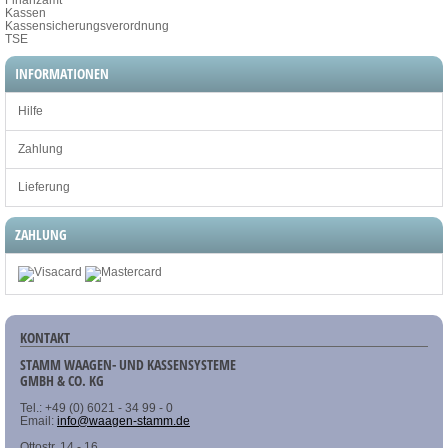
Kassen
Kassensicherungsverordnung
TSE
INFORMATIONEN
Hilfe
Zahlung
Lieferung
ZAHLUNG
KONTAKT
STAMM WAAGEN- UND KASSENSYSTEME
GMBH & CO. KG
Tel.: +49 (0) 6021 - 34 99 - 0
Email:
info@waagen-stamm.de
Ottostr. 14 - 16