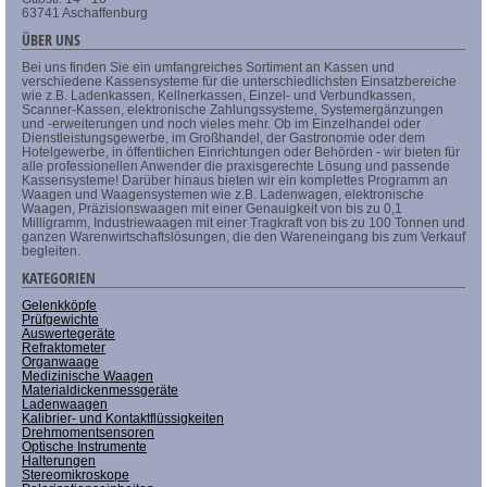
63741 Aschaffenburg
ÜBER UNS
Bei uns finden Sie ein umfangreiches Sortiment an Kassen und
verschiedene Kassensysteme für die unterschiedlichsten Einsatzbereiche
wie z.B. Ladenkassen, Kellnerkassen, Einzel- und Verbundkassen,
Scanner-Kassen, elektronische Zahlungssysteme, Systemergänzungen
und -erweiterungen und noch vieles mehr. Ob im Einzelhandel oder
Dienstleistungsgewerbe, im Großhandel, der Gastronomie oder dem
Hotelgewerbe, in öffentlichen Einrichtungen oder Behörden - wir bieten für
alle professionellen Anwender die praxisgerechte Lösung und passende
Kassensysteme! Darüber hinaus bieten wir ein komplettes Programm an
Waagen und Waagensystemen wie z.B. Ladenwagen, elektronische
Waagen, Präzisionswaagen mit einer Genauigkeit von bis zu 0,1
Milligramm, Industriewaagen mit einer Tragkraft von bis zu 100 Tonnen und
ganzen Warenwirtschaftslösungen, die den Wareneingang bis zum Verkauf
begleiten.
KATEGORIEN
Gelenkköpfe
Prüfgewichte
Auswertegeräte
Refraktometer
Organwaage
Medizinische Waagen
Materialdickenmessgeräte
Ladenwaagen
Kalibrier- und Kontaktflüssigkeiten
Drehmomentsensoren
Optische Instrumente
Halterungen
Stereomikroskope