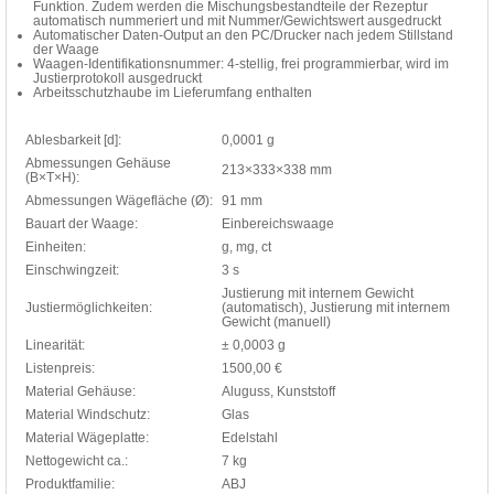
Funktion. Zudem werden die Mischungsbestandteile der Rezeptur
automatisch nummeriert und mit Nummer/Gewichtswert ausgedruckt
Automatischer Daten-Output an den PC/Drucker nach jedem Stillstand
der Waage
Waagen-Identifikationsnummer: 4-stellig, frei programmierbar, wird im
Justierprotokoll ausgedruckt
Arbeitsschutzhaube im Lieferumfang enthalten
Ablesbarkeit [d]:
0,0001 g
Abmessungen Gehäuse
213×333×338 mm
(B×T×H):
Abmessungen Wägefläche (Ø):
91 mm
Bauart der Waage:
Einbereichswaage
Einheiten:
g, mg, ct
Einschwingzeit:
3 s
Justierung mit internem Gewicht
Justiermöglichkeiten:
(automatisch), Justierung mit internem
Gewicht (manuell)
Linearität:
± 0,0003 g
Listenpreis:
1500,00 €
Material Gehäuse:
Aluguss, Kunststoff
Material Windschutz:
Glas
Material Wägeplatte:
Edelstahl
Nettogewicht ca.:
7 kg
Produktfamilie:
ABJ