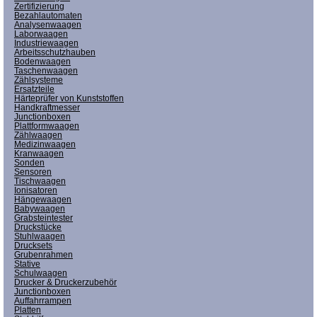
Zertifizierung
Bezahlautomaten
Analysenwaagen
Laborwaagen
Industriewaagen
Arbeitsschutzhauben
Bodenwaagen
Taschenwaagen
Zählsysteme
Ersatzteile
Härteprüfer von Kunststoffen
Handkraftmesser
Junctionboxen
Plattformwaagen
Zählwaagen
Medizinwaagen
Kranwaagen
Sonden
Sensoren
Tischwaagen
Ionisatoren
Hängewaagen
Babywaagen
Grabsteintester
Druckstücke
Stuhlwaagen
Drucksets
Grubenrahmen
Stative
Schulwaagen
Drucker & Druckerzubehör
Junctionboxen
Auffahrrampen
Platten