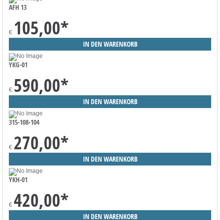
AFH 13
105,00
*
€
YKG-01
590,00
*
€
315-108-104
270,00
*
€
YKH-01
420,00
*
€