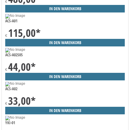
€
ACS-A01
115,00
*
€
ACS-A02S05
44,00
*
€
ACS-A02
33,00
*
€
YKI-01