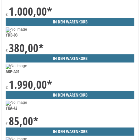
1.000,00
*
€
YDB-03
380,00
*
€
ABP-A01
1.990,00
*
€
YKA-42
85,00
*
€