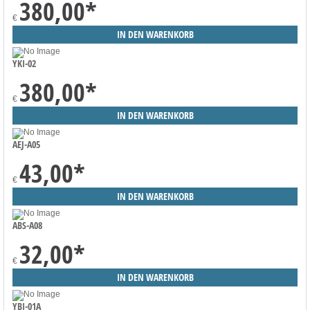
380,00
*
€
YKI-02
380,00
*
€
AEJ-A05
43,00
*
€
ABS-A08
32,00
*
€
YBI-01A