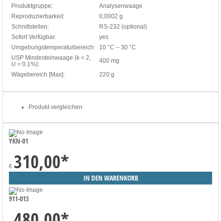
Produktgruppe:
Analysenwaage
Reproduzierbarkeit:
0,0002 g
Schnittstellen:
RS-232 (optional)
Sofort Verfügbar:
yes
Umgebungstemperaturbereich:
10 °C – 30 °C
USP Mindesteinwaage (k = 2,
400 mg
U = 0.1%):
Wägebereich [Max]:
220 g
Produkt vergleichen
YKN-01
310,00
*
€
911-013
480,00
*