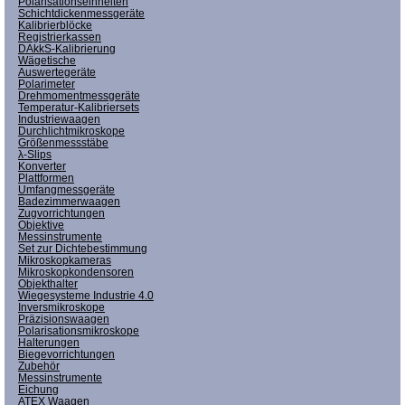
Polarisationseinheiten
Schichtdickenmessgeräte
Kalibrierblöcke
Registrierkassen
DAkkS-Kalibrierung
Wägetische
Auswertegeräte
Polarimeter
Drehmomentmessgeräte
Temperatur-Kalibriersets
Industriewaagen
Durchlichtmikroskope
Größenmessstäbe
λ-Slips
Konverter
Plattformen
Umfangmessgeräte
Badezimmerwaagen
Zugvorrichtungen
Objektive
Messinstrumente
Set zur Dichtebestimmung
Mikroskopkameras
Mikroskopkondensoren
Objekthalter
Wiegesysteme Industrie 4.0
Inversmikroskope
Präzisionswaagen
Polarisationsmikroskope
Halterungen
Biegevorrichtungen
Zubehör
Messinstrumente
Eichung
ATEX Waagen