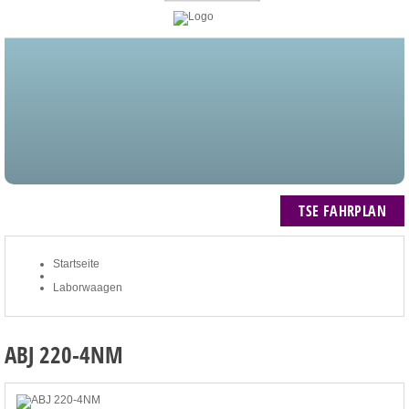
STARTSEITE
BLOG
MEIN KONTO
NEWSLETTER
TSE FAHRPLAN
ZUM WARENKORB: 0 ARTIKEL / € 0,00
TSE FAHRPLAN
Startseite
Laborwaagen
ABJ 220-4NM