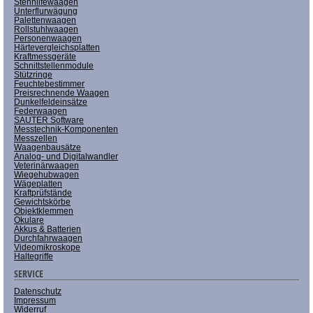
Stehhilfewaagen
Unterflurwägung
Palettenwaagen
Rollstuhlwaagen
Personenwaagen
Härtevergleichsplatten
Kraftmessgeräte
Schnittstellenmodule
Stützringe
Feuchtebestimmer
Preisrechnende Waagen
Dunkelfeldeinsätze
Federwaagen
SAUTER Software
Messtechnik-Komponenten
Messzellen
Waagenbausätze
Analog- und Digitalwandler
Veterinärwaagen
Wiegehubwagen
Wägeplatten
Kraftprüfstände
Gewichtskörbe
Objektklemmen
Okulare
Akkus & Batterien
Durchfahrwaagen
Videomikroskope
Haltegriffe
SERVICE
Datenschutz
Impressum
Widerruf