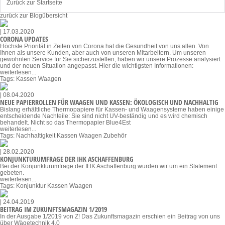
Zurück zur Startseite
zurück zur Blogübersicht
| 17.03.2020
CORONA UPDATES
Höchste Priorität in Zeiten von Corona hat die Gesundheit von uns allen. Von
Ihnen als unsere Kunden, aber auch von unseren Mitarbeitern. Um unseren
gewohnten Service für Sie sicherzustellen, haben wir unsere Prozesse analysiert
und der neuen Situation angepasst. Hier die wichtigsten Informationen:
weiterlesen...
Tags:
Kassen
Waagen
| 08.04.2020
NEUE PAPIERROLLEN FÜR WAAGEN UND KASSEN: ÖKOLOGISCH UND NACHHALTIG
Bislang erhältliche Thermopapiere für Kassen- und Waagensysteme haben einige
entscheidende Nachteile: Sie sind nicht UV-beständig und es wird chemisch
behandelt. Nicht so das Thermopapier Blue4Est
weiterlesen...
Tags:
Nachhaltigkeit
Kassen
Waagen
Zubehör
| 28.02.2020
KONJUNKTURUMFRAGE DER IHK ASCHAFFENBURG
Bei der Konjunkturumfrage der IHK Aschaffenburg wurden wir um ein Statement
gebeten.
weiterlesen...
Tags:
Konjunktur
Kassen
Waagen
| 24.04.2019
BEITRAG IM ZUKUNFTSMAGAZIN 1/2019
In der Ausgabe 1/2019 von Z! Das Zukunftsmagazin erschien ein Beitrag von uns
über Wägetechnik 4.0