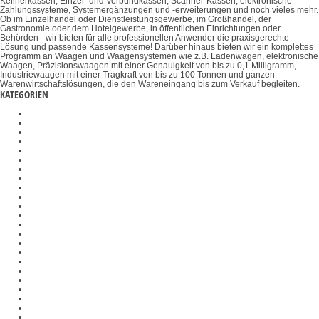
Kellnerkassen, Einzel- und Verbundkassen, Scanner-Kassen, elektronische
Zahlungssysteme, Systemergänzungen und -erweiterungen und noch vieles mehr.
Ob im Einzelhandel oder Dienstleistungsgewerbe, im Großhandel, der
Gastronomie oder dem Hotelgewerbe, in öffentlichen Einrichtungen oder
Behörden - wir bieten für alle professionellen Anwender die praxisgerechte
Lösung und passende Kassensysteme! Darüber hinaus bieten wir ein komplettes
Programm an Waagen und Waagensystemen wie z.B. Ladenwagen, elektronische
Waagen, Präzisionswaagen mit einer Genauigkeit von bis zu 0,1 Milligramm,
Industriewaagen mit einer Tragkraft von bis zu 100 Tonnen und ganzen
Warenwirtschaftslösungen, die den Wareneingang bis zum Verkauf begleiten.
KATEGORIEN
Polarisationsmikroskope
Halterungen
Biegevorrichtungen
Zugvorrichtungen
Objektive
Messinstrumente
Set zur Dichtebestimmung
Mikroskopkameras
Mikroskopkondensoren
Objekthalter
Wiegesysteme Industrie 4.0
Inversmikroskope
Präzisionswaagen
Kalibrier- und Kontaktflüssigkeiten
Drehmomentsensoren
Gelenkköpfe
Prüfgewichte
Auswertegeräte
Refraktometer
Organwaage
Medizinische Waagen
Materialdickenmessgeräte
Ladenwaagen