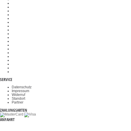
Preisrechnende Waagen
Dunkelfeldeinsätze
Federwaagen
SAUTER Software
Messtechnik-Komponenten
Messzellen
Waagenbausätze
Analog- und Digitalwandler
Veterinärwaagen
Wiegehubwagen
Wägeplatten
Kraftprüfstände
Gewichtskörbe
Objektklemmen
Okulare
Akkus & Batterien
Durchfahrwaagen
Videomikroskope
Haltegriffe
SERVICE
Datenschutz
Impressum
Widerruf
Standort
Partner
ZAHLUNGSARTEN
ANFAHRT