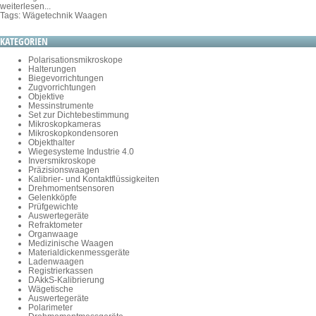
weiterlesen...
Tags:
Wägetechnik
Waagen
KATEGORIEN
Polarisationsmikroskope
Halterungen
Biegevorrichtungen
Zugvorrichtungen
Objektive
Messinstrumente
Set zur Dichtebestimmung
Mikroskopkameras
Mikroskopkondensoren
Objekthalter
Wiegesysteme Industrie 4.0
Inversmikroskope
Präzisionswaagen
Kalibrier- und Kontaktflüssigkeiten
Drehmomentsensoren
Gelenkköpfe
Prüfgewichte
Auswertegeräte
Refraktometer
Organwaage
Medizinische Waagen
Materialdickenmessgeräte
Ladenwaagen
Registrierkassen
DAkkS-Kalibrierung
Wägetische
Auswertegeräte
Polarimeter