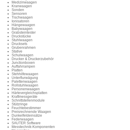
Medizinwaagen
Kranwaagen
Sonden
Sensoren
Tischwaagen
Ionisatoren
Hängewaagen
Babywaagen
Grabsteintester
Druckstücke
Stuhlwaagen
Drucksets
Grubenrahmen
Stative
Schulwaagen
Drucker & Druckerzubehör
Junctionboxen
Auffahrrampen
Platten
Stehhilfewaagen
Unterflurwägung
Palettenwaagen
Rollstuhlwaagen
Personenwaagen
Härtevergleichsplatten
Kraftmessgeräte
Schnittstellenmodule
Stützringe
Feuchtebestimmer
Preisrechnende Waagen
Dunkelfeldeinsätze
Federwaagen
SAUTER Software
Messtechnik-Komponenten