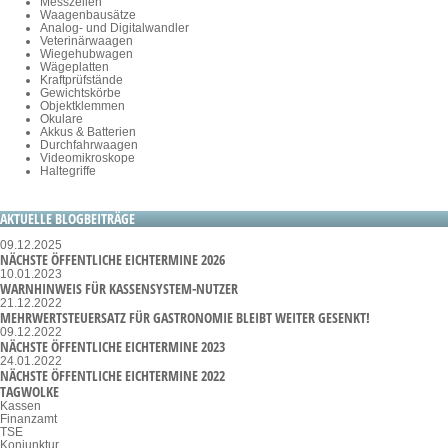
Messzellen
Waagenbausätze
Analog- und Digitalwandler
Veterinärwaagen
Wiegehubwagen
Wägeplatten
Kraftprüfstände
Gewichtskörbe
Objektklemmen
Okulare
Akkus & Batterien
Durchfahrwaagen
Videomikroskope
Haltegriffe
AKTUELLE BLOGBEITRÄGE
09.12.2025
NÄCHSTE ÖFFENTLICHE EICHTERMINE 2026
10.01.2023
WARNHINWEIS FÜR KASSENSYSTEM-NUTZER
21.12.2022
MEHRWERTSTEUERSATZ FÜR GASTRONOMIE BLEIBT WEITER GESENKT!
09.12.2022
NÄCHSTE ÖFFENTLICHE EICHTERMINE 2023
24.01.2022
NÄCHSTE ÖFFENTLICHE EICHTERMINE 2022
TAGWOLKE
Kassen
Finanzamt
TSE
Konjunktur