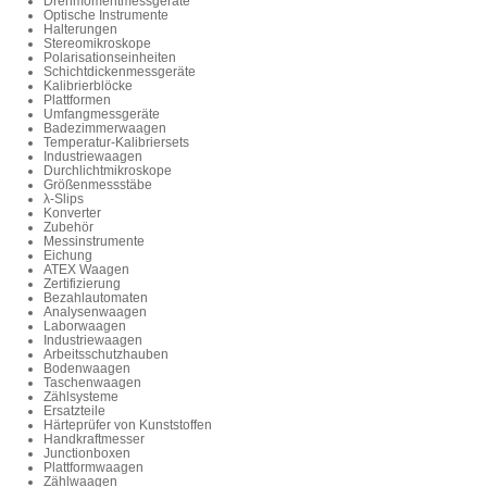
Drehmomentmessgeräte
Optische Instrumente
Halterungen
Stereomikroskope
Polarisationseinheiten
Schichtdickenmessgeräte
Kalibrierblöcke
Plattformen
Umfangmessgeräte
Badezimmerwaagen
Temperatur-Kalibriersets
Industriewaagen
Durchlichtmikroskope
Größenmessstäbe
λ-Slips
Konverter
Zubehör
Messinstrumente
Eichung
ATEX Waagen
Zertifizierung
Bezahlautomaten
Analysenwaagen
Laborwaagen
Industriewaagen
Arbeitsschutzhauben
Bodenwaagen
Taschenwaagen
Zählsysteme
Ersatzteile
Härteprüfer von Kunststoffen
Handkraftmesser
Junctionboxen
Plattformwaagen
Zählwaagen