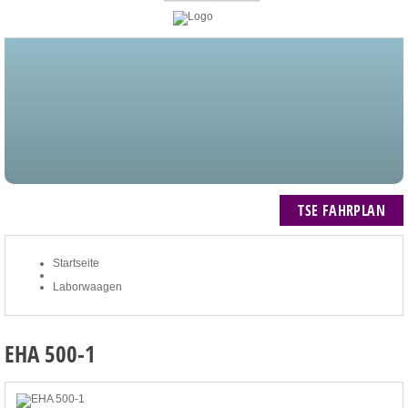
STARTSEITE
BLOG
MEIN KONTO
NEWSLETTER
TSE FAHRPLAN
ZUM WARENKORB: 0 ARTIKEL / € 0,00
TSE FAHRPLAN
Startseite
Laborwaagen
EHA 500-1