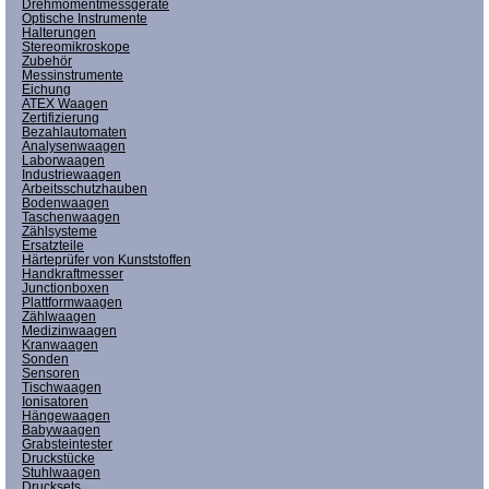
Drehmomentmessgeräte
Optische Instrumente
Halterungen
Stereomikroskope
Zubehör
Messinstrumente
Eichung
ATEX Waagen
Zertifizierung
Bezahlautomaten
Analysenwaagen
Laborwaagen
Industriewaagen
Arbeitsschutzhauben
Bodenwaagen
Taschenwaagen
Zählsysteme
Ersatzteile
Härteprüfer von Kunststoffen
Handkraftmesser
Junctionboxen
Plattformwaagen
Zählwaagen
Medizinwaagen
Kranwaagen
Sonden
Sensoren
Tischwaagen
Ionisatoren
Hängewaagen
Babywaagen
Grabsteintester
Druckstücke
Stuhlwaagen
Drucksets