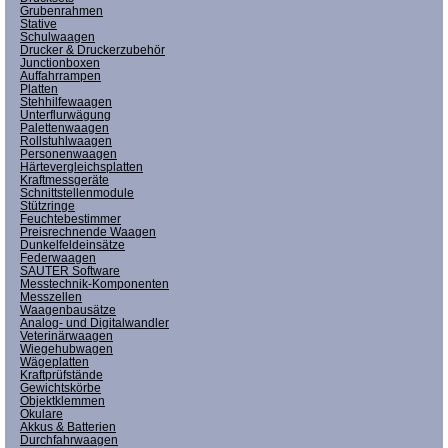
Grubenrahmen
Stative
Schulwaagen
Drucker & Druckerzubehör
Junctionboxen
Auffahrrampen
Platten
Stehhilfewaagen
Unterflurwägung
Palettenwaagen
Rollstuhlwaagen
Personenwaagen
Härtevergleichsplatten
Kraftmessgeräte
Schnittstellenmodule
Stützringe
Feuchtebestimmer
Preisrechnende Waagen
Dunkelfeldeinsätze
Federwaagen
SAUTER Software
Messtechnik-Komponenten
Messzellen
Waagenbausätze
Analog- und Digitalwandler
Veterinärwaagen
Wiegehubwagen
Wägeplatten
Kraftprüfstände
Gewichtskörbe
Objektklemmen
Okulare
Akkus & Batterien
Durchfahrwaagen