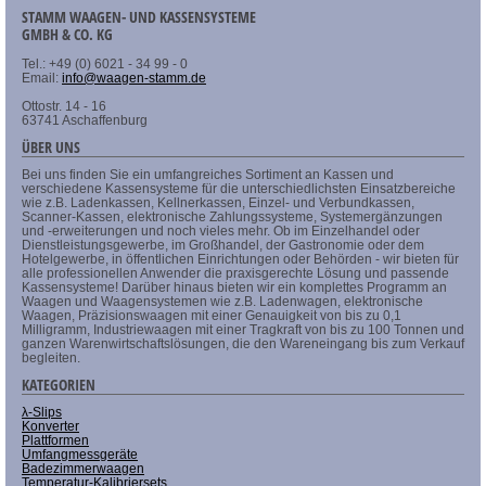
STAMM WAAGEN- UND KASSENSYSTEME
GMBH & CO. KG
Tel.: +49 (0) 6021 - 34 99 - 0
Email:
info@waagen-stamm.de
Ottostr. 14 - 16
63741 Aschaffenburg
ÜBER UNS
Bei uns finden Sie ein umfangreiches Sortiment an Kassen und
verschiedene Kassensysteme für die unterschiedlichsten Einsatzbereiche
wie z.B. Ladenkassen, Kellnerkassen, Einzel- und Verbundkassen,
Scanner-Kassen, elektronische Zahlungssysteme, Systemergänzungen
und -erweiterungen und noch vieles mehr. Ob im Einzelhandel oder
Dienstleistungsgewerbe, im Großhandel, der Gastronomie oder dem
Hotelgewerbe, in öffentlichen Einrichtungen oder Behörden - wir bieten für
alle professionellen Anwender die praxisgerechte Lösung und passende
Kassensysteme! Darüber hinaus bieten wir ein komplettes Programm an
Waagen und Waagensystemen wie z.B. Ladenwagen, elektronische
Waagen, Präzisionswaagen mit einer Genauigkeit von bis zu 0,1
Milligramm, Industriewaagen mit einer Tragkraft von bis zu 100 Tonnen und
ganzen Warenwirtschaftslösungen, die den Wareneingang bis zum Verkauf
begleiten.
KATEGORIEN
λ-Slips
Konverter
Plattformen
Umfangmessgeräte
Badezimmerwaagen
Temperatur-Kalibriersets