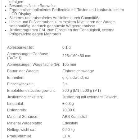
reinigen
Besonders flache Bauweise
Ergonomisch optimiertes Bedienfeld mit Tasten und kontrastreichem
LCD-Display
Sicheres und rutschfreies Aufstellen durch Gummifüße
Libelle und Fußschrauben zum exakten Nivellieren der Waage
serienmäßig, dadurch genaueste Wägeergebnisse
Justierprogramm CAL zum Einstellen der Genauigkeit, externe
Prüfgewichte gegen Mehrpreis
Ablesbarkeit [d]:
0,1 g
Abmessungen Gehäuse
225×160×50 mm
(B×T×H):
Abmessungen Wägefläche (Ø):
105 mm
Bauart der Waage:
Einbereichswaage
Einheiten:
g, gn, dwt, ct, oz
Einschwingzeit:
3 s
Empfohlenes Justiergewicht:
200 g (M1); 500 g (M1)
Justiermöglichkeiten:
Justierung mit externem Gewicht
Linearität:
± 0,3 g
Listenpreis:
70,00 €
Material Gehäuse:
ABS Kunststoff
Material Wägeplatte:
Edelstahl
Nettogewicht ca.:
0,50 kg
Produktfamilie:
EHA