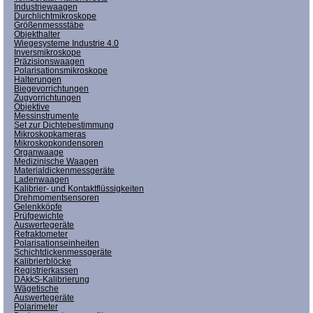
Industriewaagen
Durchlichtmikroskope
Größenmessstäbe
Objekthalter
Wiegesysteme Industrie 4.0
Inversmikroskope
Präzisionswaagen
Polarisationsmikroskope
Halterungen
Biegevorrichtungen
Zugvorrichtungen
Objektive
Messinstrumente
Set zur Dichtebestimmung
Mikroskopkameras
Mikroskopkondensoren
Organwaage
Medizinische Waagen
Materialdickenmessgeräte
Ladenwaagen
Kalibrier- und Kontaktflüssigkeiten
Drehmomentsensoren
Gelenkköpfe
Prüfgewichte
Auswertegeräte
Refraktometer
Polarisationseinheiten
Schichtdickenmessgeräte
Kalibrierblöcke
Registrierkassen
DAkkS-Kalibrierung
Wägetische
Auswertegeräte
Polarimeter