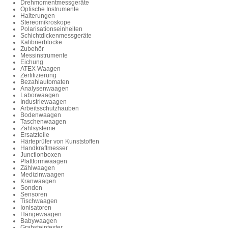
Drehmomentmessgeräte
Optische Instrumente
Halterungen
Stereomikroskope
Polarisationseinheiten
Schichtdickenmessgeräte
Kalibrierblöcke
Zubehör
Messinstrumente
Eichung
ATEX Waagen
Zertifizierung
Bezahlautomaten
Analysenwaagen
Laborwaagen
Industriewaagen
Arbeitsschutzhauben
Bodenwaagen
Taschenwaagen
Zählsysteme
Ersatzteile
Härteprüfer von Kunststoffen
Handkraftmesser
Junctionboxen
Plattformwaagen
Zählwaagen
Medizinwaagen
Kranwaagen
Sonden
Sensoren
Tischwaagen
Ionisatoren
Hängewaagen
Babywaagen
Grabsteintester