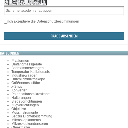
Ich akzeptiere die
Datenschutzbestimmungen
KATEGORIEN
Plattformen
Umfangmessgeräte
Badezimmerwaagen
Temperatur-Kalibriersets
Industriewaagen
Durchlichtmikroskope
Größenmessstäbe
λ-Slips
Konverter
Polarisationsmikroskope
Halterungen
Biegevorrichtungen
Zugvorrichtungen
Objektive
Messinstrumente
Set zur Dichtebestimmung
Mikroskopkameras
Mikroskopkondensoren
Objekthalter