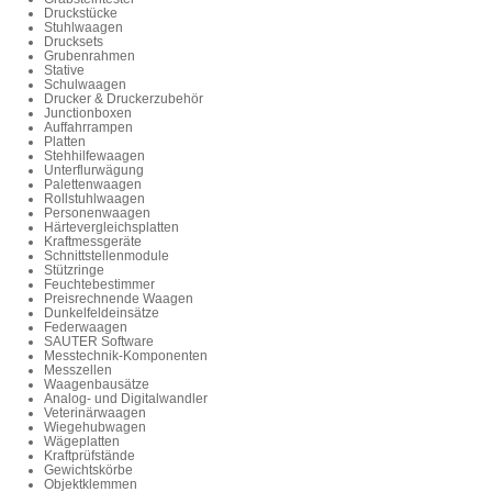
Druckstücke
Stuhlwaagen
Drucksets
Grubenrahmen
Stative
Schulwaagen
Drucker & Druckerzubehör
Junctionboxen
Auffahrrampen
Platten
Stehhilfewaagen
Unterflurwägung
Palettenwaagen
Rollstuhlwaagen
Personenwaagen
Härtevergleichsplatten
Kraftmessgeräte
Schnittstellenmodule
Stützringe
Feuchtebestimmer
Preisrechnende Waagen
Dunkelfeldeinsätze
Federwaagen
SAUTER Software
Messtechnik-Komponenten
Messzellen
Waagenbausätze
Analog- und Digitalwandler
Veterinärwaagen
Wiegehubwagen
Wägeplatten
Kraftprüfstände
Gewichtskörbe
Objektklemmen