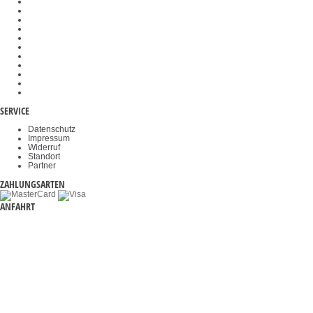
Veterinärwaagen
Wiegehubwagen
Wägeplatten
Kraftprüfstände
Gewichtskörbe
Objektklemmen
Okulare
Akkus & Batterien
Durchfahrwaagen
Videomikroskope
Haltegriffe
SERVICE
Datenschutz
Impressum
Widerruf
Standort
Partner
ZAHLUNGSARTEN
ANFAHRT