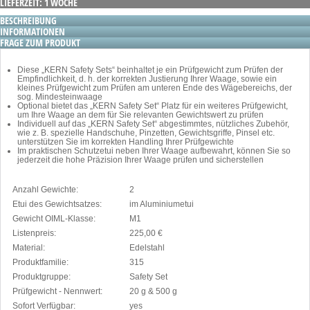
LIEFERZEIT: 1 WOCHE
BESCHREIBUNG
INFORMATIONEN
FRAGE ZUM PRODUKT
Diese „KERN Safety Sets“ beinhaltet je ein Prüfgewicht zum Prüfen der
Empfindlichkeit, d. h. der korrekten Justierung Ihrer Waage, sowie ein
kleines Prüfgewicht zum Prüfen am unteren Ende des Wägebereichs, der
sog. Mindesteinwaage
Optional bietet das „KERN Safety Set“ Platz für ein weiteres Prüfgewicht,
um Ihre Waage an dem für Sie relevanten Gewichtswert zu prüfen
Individuell auf das „KERN Safety Set“ abgestimmtes, nützliches Zubehör,
wie z. B. spezielle Handschuhe, Pinzetten, Gewichtsgriffe, Pinsel etc.
unterstützen Sie im korrekten Handling Ihrer Prüfgewichte
Im praktischen Schutzetui neben Ihrer Waage aufbewahrt, können Sie so
jederzeit die hohe Präzision Ihrer Waage prüfen und sicherstellen
Anzahl Gewichte:
2
Etui des Gewichtsatzes:
im Aluminiumetui
Gewicht OIML-Klasse:
M1
Listenpreis:
225,00 €
Material:
Edelstahl
Produktfamilie:
315
Produktgruppe:
Safety Set
Prüfgewicht - Nennwert:
20 g & 500 g
Sofort Verfügbar:
yes