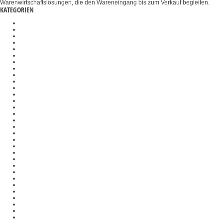
Warenwirtschaftslösungen, die den Wareneingang bis zum Verkauf begleiten.
KATEGORIEN
Plattformen
Umfangmessgeräte
Badezimmerwaagen
Temperatur-Kalibriersets
Industriewaagen
Durchlichtmikroskope
Größenmessstäbe
λ-Slips
Konverter
Polarisationsmikroskope
Halterungen
Biegevorrichtungen
Zugvorrichtungen
Objektive
Messinstrumente
Set zur Dichtebestimmung
Mikroskopkameras
Mikroskopkondensoren
Objekthalter
Wiegesysteme Industrie 4.0
Inversmikroskope
Präzisionswaagen
Kalibrier- und Kontaktflüssigkeiten
Drehmomentsensoren
Gelenkköpfe
Prüfgewichte
Auswertegeräte
Refraktometer
Organwaage
Medizinische Waagen
Materialdickenmessgeräte