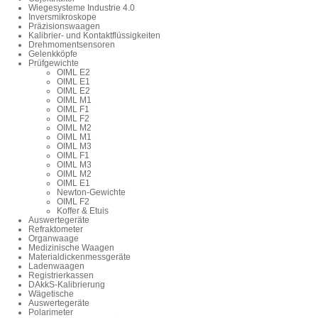
Wiegesysteme Industrie 4.0
Inversmikroskope
Präzisionswaagen
Kalibrier- und Kontaktflüssigkeiten
Drehmomentsensoren
Gelenkköpfe
Prüfgewichte
OIML E2
OIML E1
OIML E2
OIML M1
OIML F1
OIML F2
OIML M2
OIML M1
OIML M3
OIML F1
OIML M3
OIML M2
OIML E1
Newton-Gewichte
OIML F2
Koffer & Etuis
Auswertegeräte
Refraktometer
Organwaage
Medizinische Waagen
Materialdickenmessgeräte
Ladenwaagen
Registrierkassen
DAkkS-Kalibrierung
Wägetische
Auswertegeräte
Polarimeter