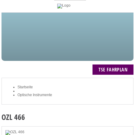
STARTSEITE
BLOG
MEIN KONTO
NEWSLETTER
TSE FAHRPLAN
ZUM WARENKORB: 0 ARTIKEL / € 0,00
TSE FAHRPLAN
Startseite
Optische Instrumente
OZL 466