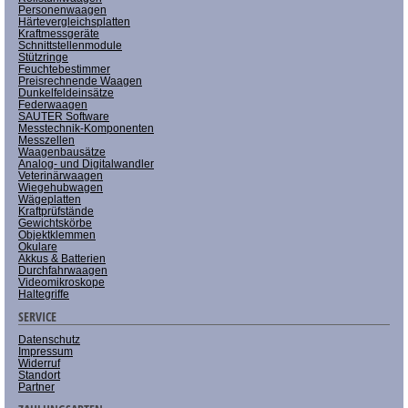
Personenwaagen
Härtevergleichsplatten
Kraftmessgeräte
Schnittstellenmodule
Stützringe
Feuchtebestimmer
Preisrechnende Waagen
Dunkelfeldeinsätze
Federwaagen
SAUTER Software
Messtechnik-Komponenten
Messzellen
Waagenbausätze
Analog- und Digitalwandler
Veterinärwaagen
Wiegehubwagen
Wägeplatten
Kraftprüfstände
Gewichtskörbe
Objektklemmen
Okulare
Akkus & Batterien
Durchfahrwaagen
Videomikroskope
Haltegriffe
SERVICE
Datenschutz
Impressum
Widerruf
Standort
Partner