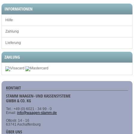
INFORMATIONEN
Hilfe
Zahlung
Lieferung
ZAHLUNG
KONTAKT
STAMM WAAGEN- UND KASSENSYSTEME
GMBH & CO. KG
Tel.: +49 (0) 6021 - 34 99 - 0
Email:
info@waagen-stamm.de
Ottostr. 14 - 16
63741 Aschaffenburg
ÜBER UNS