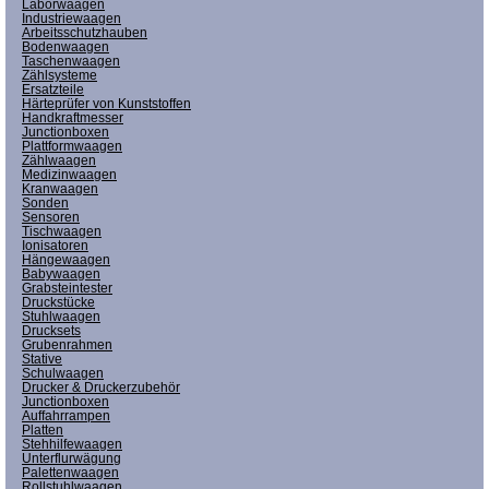
Laborwaagen
Industriewaagen
Arbeitsschutzhauben
Bodenwaagen
Taschenwaagen
Zählsysteme
Ersatzteile
Härteprüfer von Kunststoffen
Handkraftmesser
Junctionboxen
Plattformwaagen
Zählwaagen
Medizinwaagen
Kranwaagen
Sonden
Sensoren
Tischwaagen
Ionisatoren
Hängewaagen
Babywaagen
Grabsteintester
Druckstücke
Stuhlwaagen
Drucksets
Grubenrahmen
Stative
Schulwaagen
Drucker & Druckerzubehör
Junctionboxen
Auffahrrampen
Platten
Stehhilfewaagen
Unterflurwägung
Palettenwaagen
Rollstuhlwaagen