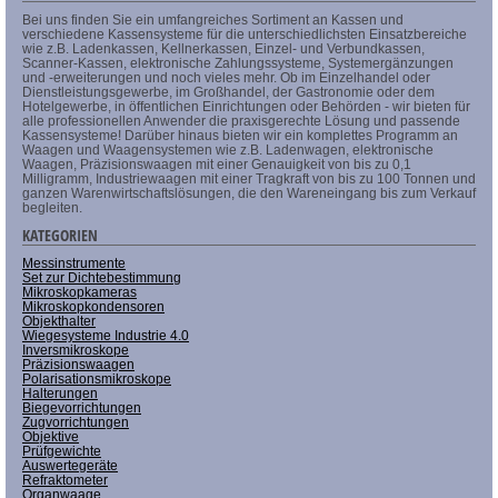
Bei uns finden Sie ein umfangreiches Sortiment an Kassen und
verschiedene Kassensysteme für die unterschiedlichsten Einsatzbereiche
wie z.B. Ladenkassen, Kellnerkassen, Einzel- und Verbundkassen,
Scanner-Kassen, elektronische Zahlungssysteme, Systemergänzungen
und -erweiterungen und noch vieles mehr. Ob im Einzelhandel oder
Dienstleistungsgewerbe, im Großhandel, der Gastronomie oder dem
Hotelgewerbe, in öffentlichen Einrichtungen oder Behörden - wir bieten für
alle professionellen Anwender die praxisgerechte Lösung und passende
Kassensysteme! Darüber hinaus bieten wir ein komplettes Programm an
Waagen und Waagensystemen wie z.B. Ladenwagen, elektronische
Waagen, Präzisionswaagen mit einer Genauigkeit von bis zu 0,1
Milligramm, Industriewaagen mit einer Tragkraft von bis zu 100 Tonnen und
ganzen Warenwirtschaftslösungen, die den Wareneingang bis zum Verkauf
begleiten.
KATEGORIEN
Messinstrumente
Set zur Dichtebestimmung
Mikroskopkameras
Mikroskopkondensoren
Objekthalter
Wiegesysteme Industrie 4.0
Inversmikroskope
Präzisionswaagen
Polarisationsmikroskope
Halterungen
Biegevorrichtungen
Zugvorrichtungen
Objektive
Prüfgewichte
Auswertegeräte
Refraktometer
Organwaage