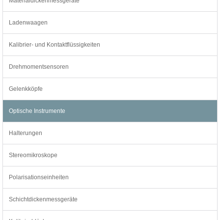
Materialdickenmessgeräte
Ladenwaagen
Kalibrier- und Kontaktflüssigkeiten
Drehmomentsensoren
Gelenkköpfe
Optische Instrumente
Halterungen
Stereomikroskope
Polarisationseinheiten
Schichtdickenmessgeräte