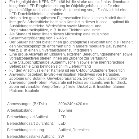
Ein Highlight des KERN OZL 466 ist die starke und stufenlos dimmbare
integrierte LED-Ringbeleuchtung im Objektivgehäuse, die für eine
gleichmäßige und schattenfreie Ausleuchtung sorgt. Zusätzlich ist eine
LED-Durchlichteinheit enthalten
Neben den guten optischen Eigenschaften bietet dieses Modell durch
ihre große Arbeitsfläche höchsten Komfort in dieser Klasse – optimal für
Ausbildungsbetriebe, Werkstätten sowie Montage- und
Reparaturarbeitsplätze, z. B. in der Elektronikindustrie
Als Standard bietet Ihnen dieses Mikroskop eine stufenlose
Gesamtvergrößerung von 7 x-45 x
Der Säulenständer bietet Ihnen größtmögliche Flexibilität und die Freiheit,
den Mikroskopkopf zu entfernen und in andere modulare Bausysteme,
wie z. B. in einen Universalständer zu integrieren
Eine große Auswahl an Okularen, externen Beleuchtungseinheiten sowie
Vorsatzobjektiven stehen Ihnen als Zubehör zur Verfügung
Eine Staubschutzhaube, Augenmuscheln sowie eine mehrsprachige
Betriebsanleitung befinden sich im Lieferumfang
Für den Anschluss einer Kamera ist ein C-Mount Adapter erforderlich
Anwendungsgebiet: In-vitro-Fertilisation, Nachweis von Parasiten,
Zoologie und Botanik, Gewebepräparation, Sektion, Qualitätskontrolle
Anwendungen/Proben: Präparate mit Fokus auf räumlichem Eindruck,
Zoom mit variabler Vergrößerung (Tiefe, Dicke) z. B. Insekten, Samen,
Platinen, Bauteile
Abmessungen (B×T×H):
300×240×420 mm
Arbeitsabstand:
105 mm
Beleuchtungsart Auflicht:
LED
Beleuchtungsart Durchlicht:
LED
Beleuchtungsrichtung:
Auflicht, Durchlicht
Beleuchtungsstärke Auflicht:
3W