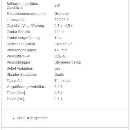
Beleuchtungsstärke
3W
Durchlicht:
Fokussierungsmechanik:
Grobtrieb
Listenpreis:
690,00 €
Objektive Vergrößerung:
0,7 x - 4,5 x
Okular Sehfeld:
20 mm
Okular Vergrößerung:
10 x
Optisches System:
Greenough
Probenhöhe [Max]:
140 mm
Produktfamilie:
OZL-46
Produktgruppe:
Stereomikroskop
Sofort Verfügbar:
yes
Ständer-Bauweise:
Säule
Tubus Art:
Trinokular
Vergrößerungsverhältnis:
6,4:1
Zoom [Max]:
4,5 x
Zoom [Min]:
0,7 x
Produkt vergleichen