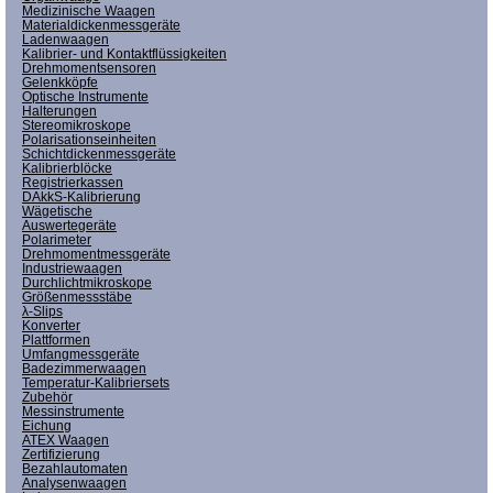
Medizinische Waagen
Materialdickenmessgeräte
Ladenwaagen
Kalibrier- und Kontaktflüssigkeiten
Drehmomentsensoren
Gelenkköpfe
Optische Instrumente
Halterungen
Stereomikroskope
Polarisationseinheiten
Schichtdickenmessgeräte
Kalibrierblöcke
Registrierkassen
DAkkS-Kalibrierung
Wägetische
Auswertegeräte
Polarimeter
Drehmomentmessgeräte
Industriewaagen
Durchlichtmikroskope
Größenmessstäbe
λ-Slips
Konverter
Plattformen
Umfangmessgeräte
Badezimmerwaagen
Temperatur-Kalibriersets
Zubehör
Messinstrumente
Eichung
ATEX Waagen
Zertifizierung
Bezahlautomaten
Analysenwaagen