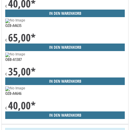
40,00
*
€
OZB-A4635
65,00
*
€
OBB-A1387
35,00
*
€
OZB-A4646
40,00
*
€