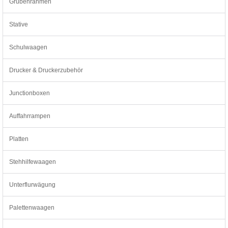
Grubenrahmen
Stative
Schulwaagen
Drucker & Druckerzubehör
Junctionboxen
Auffahrrampen
Platten
Stehhilfewaagen
Unterflurwägung
Palettenwaagen