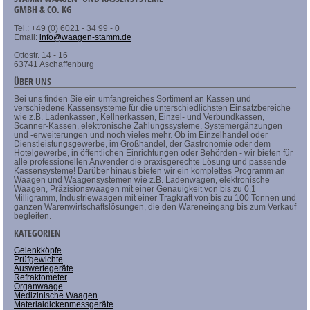
GMBH & CO. KG
Tel.: +49 (0) 6021 - 34 99 - 0
Email:
info@waagen-stamm.de
Ottostr. 14 - 16
63741 Aschaffenburg
ÜBER UNS
Bei uns finden Sie ein umfangreiches Sortiment an Kassen und
verschiedene Kassensysteme für die unterschiedlichsten Einsatzbereiche
wie z.B. Ladenkassen, Kellnerkassen, Einzel- und Verbundkassen,
Scanner-Kassen, elektronische Zahlungssysteme, Systemergänzungen
und -erweiterungen und noch vieles mehr. Ob im Einzelhandel oder
Dienstleistungsgewerbe, im Großhandel, der Gastronomie oder dem
Hotelgewerbe, in öffentlichen Einrichtungen oder Behörden - wir bieten für
alle professionellen Anwender die praxisgerechte Lösung und passende
Kassensysteme! Darüber hinaus bieten wir ein komplettes Programm an
Waagen und Waagensystemen wie z.B. Ladenwagen, elektronische
Waagen, Präzisionswaagen mit einer Genauigkeit von bis zu 0,1
Milligramm, Industriewaagen mit einer Tragkraft von bis zu 100 Tonnen und
ganzen Warenwirtschaftslösungen, die den Wareneingang bis zum Verkauf
begleiten.
KATEGORIEN
Gelenkköpfe
Prüfgewichte
Auswertegeräte
Refraktometer
Organwaage
Medizinische Waagen
Materialdickenmessgeräte