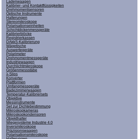
Ladenwaagen
Kalibrier- und Kontaktflüssigkeiten
Drehmomentsensoren
Optische Instrumente
Halterungen
Stereomikroskope
Polarisationseinheiten
Schichtdickenmessgeräte
Kalibrierblöcke
Registrierkassen
DAkkS-Kalibrierung
Wägetische
Auswertegeräte
Polarimeter
Drehmomentmessgeräte
Industriewaagen
Durchlichtmikroskope
Größenmessstäbe
λ-Slips
Konverter
Plattformen
Umfangmessgeräte
Badezimmerwaagen
Temperatur-Kalibriersets
Objektive
Messinstrumente
Set zur Dichtebestimmung
Mikroskopkameras
Mikroskopkondensoren
Objekthalter
Wiegesysteme Industrie 4.0
Inversmikroskope
Präzisionswaagen
Polarisationsmikroskope
Halterungen