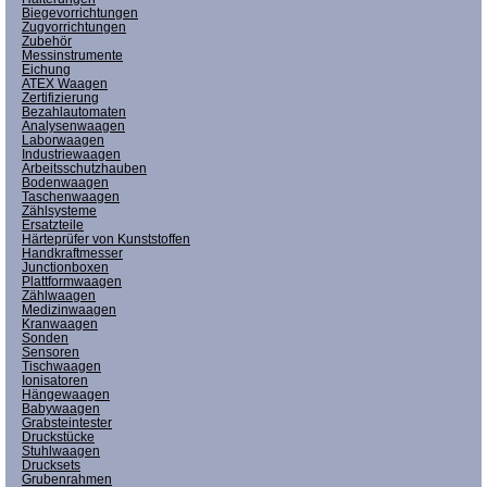
Biegevorrichtungen
Zugvorrichtungen
Zubehör
Messinstrumente
Eichung
ATEX Waagen
Zertifizierung
Bezahlautomaten
Analysenwaagen
Laborwaagen
Industriewaagen
Arbeitsschutzhauben
Bodenwaagen
Taschenwaagen
Zählsysteme
Ersatzteile
Härteprüfer von Kunststoffen
Handkraftmesser
Junctionboxen
Plattformwaagen
Zählwaagen
Medizinwaagen
Kranwaagen
Sonden
Sensoren
Tischwaagen
Ionisatoren
Hängewaagen
Babywaagen
Grabsteintester
Druckstücke
Stuhlwaagen
Drucksets
Grubenrahmen