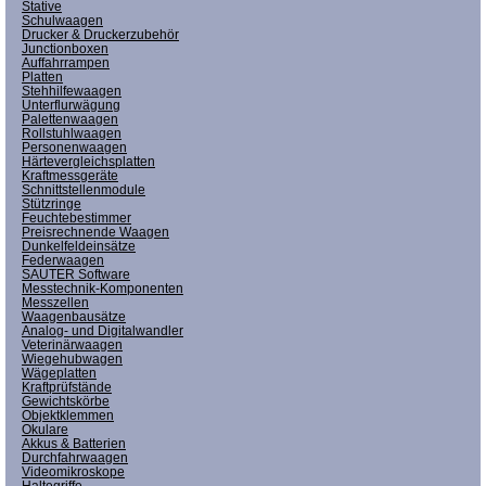
Stative
Schulwaagen
Drucker & Druckerzubehör
Junctionboxen
Auffahrrampen
Platten
Stehhilfewaagen
Unterflurwägung
Palettenwaagen
Rollstuhlwaagen
Personenwaagen
Härtevergleichsplatten
Kraftmessgeräte
Schnittstellenmodule
Stützringe
Feuchtebestimmer
Preisrechnende Waagen
Dunkelfeldeinsätze
Federwaagen
SAUTER Software
Messtechnik-Komponenten
Messzellen
Waagenbausätze
Analog- und Digitalwandler
Veterinärwaagen
Wiegehubwagen
Wägeplatten
Kraftprüfstände
Gewichtskörbe
Objektklemmen
Okulare
Akkus & Batterien
Durchfahrwaagen
Videomikroskope
Haltegriffe