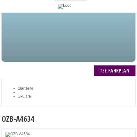
STARTSEITE
BLOG
MEIN KONTO
NEWSLETTER
TSE FAHRPLAN
ZUM WARENKORB: 0 ARTIKEL / € 0,00
TSE FAHRPLAN
Startseite
Okulare
OZB-A4634