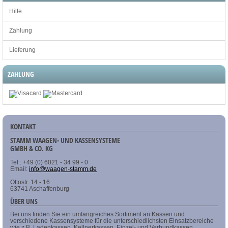
Hilfe
Zahlung
Lieferung
ZAHLUNG
KONTAKT
STAMM WAAGEN- UND KASSENSYSTEME
GMBH & CO. KG
Tel.: +49 (0) 6021 - 34 99 - 0
Email:
info@waagen-stamm.de
Ottostr. 14 - 16
63741 Aschaffenburg
ÜBER UNS
Bei uns finden Sie ein umfangreiches Sortiment an Kassen und
verschiedene Kassensysteme für die unterschiedlichsten Einsatzbereiche
wie z.B. Ladenkassen, Kellnerkassen, Einzel- und Verbundkassen,