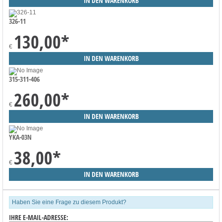
326-11
130,00
*
€
315-311-406
260,00
*
€
YKA-03N
38,00
*
€
Haben Sie eine Frage zu diesem Produkt?
IHRE E-MAIL-ADRESSE: