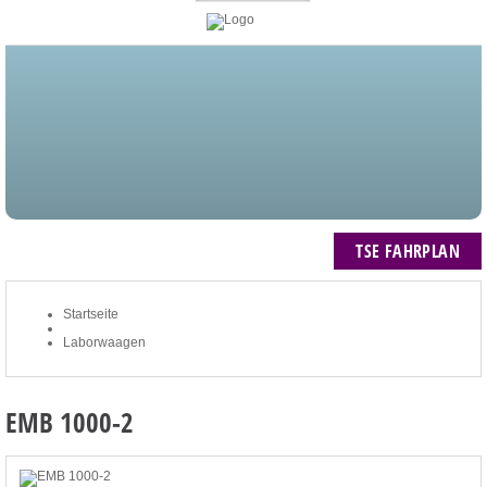
STARTSEITE
BLOG
MEIN KONTO
NEWSLETTER
TSE FAHRPLAN
ZUM WARENKORB: 0 ARTIKEL / € 0,00
TSE FAHRPLAN
Startseite
Laborwaagen
EMB 1000-2