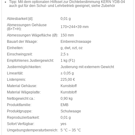
Tipp: Mit dem optionalen Hilfsset zur Dichtebestimmung KERN YDB-04
auch gut für den Schul- und Lehrbetrieb geeignet, siehe Zubehör
Ablesbarkeit [d]:
0,01 g
Abmessungen Gehäuse
170×244×39 mm
(B×T×H):
Abmessungen Wägefläche (Ø):
150 mm
Bauart der Waage:
Einbereichswaage
Einheiten:
g, dwt, ozt, oz
Einschwingzeit:
2,5 s
Empfohlenes Justiergewicht:
1 kg (F1)
Justiermöglichkeiten:
Justierung mit externem Gewicht
Linearität:
± 0,05 g
Listenpreis:
225,00 €
Material Gehäuse:
Kunststoff
Material Wägeplatte:
Kunststoff
Nettogewicht ca.:
0,90 kg
Produktfamilie:
EMB
Produktgruppe:
Schulwaage
Reproduzierbarkeit:
0,01 g
Sofort Verfügbar:
yes
Umgebungstemperaturbereich:
5 °C – 35 °C