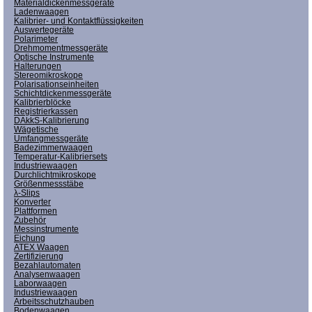
Materialdickenmessgeräte
Ladenwaagen
Kalibrier- und Kontaktflüssigkeiten
Auswertegeräte
Polarimeter
Drehmomentmessgeräte
Optische Instrumente
Halterungen
Stereomikroskope
Polarisationseinheiten
Schichtdickenmessgeräte
Kalibrierblöcke
Registrierkassen
DAkkS-Kalibrierung
Wägetische
Umfangmessgeräte
Badezimmerwaagen
Temperatur-Kalibriersets
Industriewaagen
Durchlichtmikroskope
Größenmessstäbe
λ-Slips
Konverter
Plattformen
Zubehör
Messinstrumente
Eichung
ATEX Waagen
Zertifizierung
Bezahlautomaten
Analysenwaagen
Laborwaagen
Industriewaagen
Arbeitsschutzhauben
Bodenwaagen