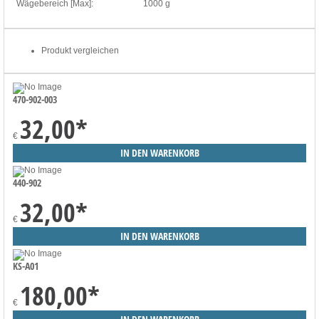
Wägebereich [Max]:
1000 g
Produkt vergleichen
470-902-003
32,00
*
€
440-902
32,00
*
€
KS-A01
180,00
*
€