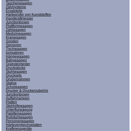
Taschenwaagen
Zählsysteme
Ersatzteile
Härteprüfer von Kunststoffen
Handkraftmesser
Junctionboxen
Plattformwaagen
Zählwaagen
Medizinwaagen
Kranwaagen
Sonden
Sensoren
Tischwaagen
Ionisatoren
Hängewaagen
Babywaagen
Grabsteintester
Druckstücke
Stuhlwaagen
Drucksets
Grubenrahmen
Stative
Schulwaagen
Drucker & Druckerzubehör
Junctionboxen
Auffahrrampen
Platten
Stehhilfewaagen
Unterflurwägung
Palettenwaagen
Rollstuhlwaagen
Personenwaagen
Härtevergleichsplatten
Kraftmessgeräte