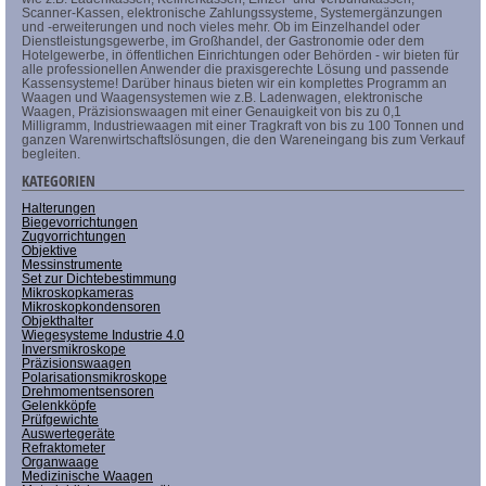
Scanner-Kassen, elektronische Zahlungssysteme, Systemergänzungen
und -erweiterungen und noch vieles mehr. Ob im Einzelhandel oder
Dienstleistungsgewerbe, im Großhandel, der Gastronomie oder dem
Hotelgewerbe, in öffentlichen Einrichtungen oder Behörden - wir bieten für
alle professionellen Anwender die praxisgerechte Lösung und passende
Kassensysteme! Darüber hinaus bieten wir ein komplettes Programm an
Waagen und Waagensystemen wie z.B. Ladenwagen, elektronische
Waagen, Präzisionswaagen mit einer Genauigkeit von bis zu 0,1
Milligramm, Industriewaagen mit einer Tragkraft von bis zu 100 Tonnen und
ganzen Warenwirtschaftslösungen, die den Wareneingang bis zum Verkauf
begleiten.
KATEGORIEN
Halterungen
Biegevorrichtungen
Zugvorrichtungen
Objektive
Messinstrumente
Set zur Dichtebestimmung
Mikroskopkameras
Mikroskopkondensoren
Objekthalter
Wiegesysteme Industrie 4.0
Inversmikroskope
Präzisionswaagen
Polarisationsmikroskope
Drehmomentsensoren
Gelenkköpfe
Prüfgewichte
Auswertegeräte
Refraktometer
Organwaage
Medizinische Waagen