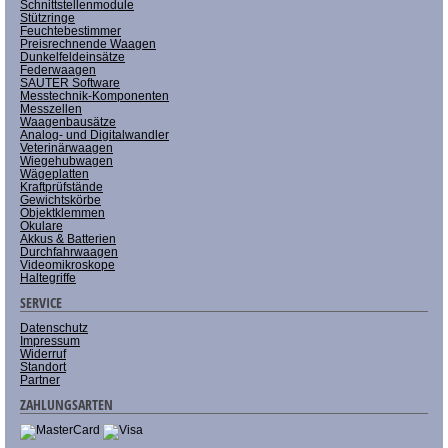
Schnittstellenmodule
Stützringe
Feuchtebestimmer
Preisrechnende Waagen
Dunkelfeldeinsätze
Federwaagen
SAUTER Software
Messtechnik-Komponenten
Messzellen
Waagenbausätze
Analog- und Digitalwandler
Veterinärwaagen
Wiegehubwagen
Wägeplatten
Kraftprüfstände
Gewichtskörbe
Objektklemmen
Okulare
Akkus & Batterien
Durchfahrwaagen
Videomikroskope
Haltegriffe
SERVICE
Datenschutz
Impressum
Widerruf
Standort
Partner
ZAHLUNGSARTEN