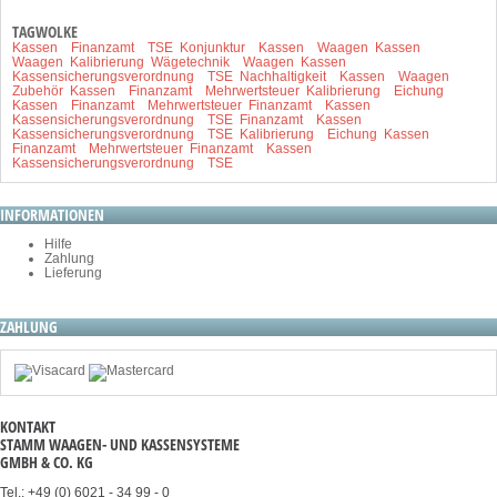
TAGWOLKE
Kassen
Finanzamt
TSE
Konjunktur
Kassen
Waagen
Kassen
Waagen
Kalibrierung
Wägetechnik
Waagen
Kassen
Kassensicherungsverordnung
TSE
Nachhaltigkeit
Kassen
Waagen
Zubehör
Kassen
Finanzamt
Mehrwertsteuer
Kalibrierung
Eichung
Kassen
Finanzamt
Mehrwertsteuer
Finanzamt
Kassen
Kassensicherungsverordnung
TSE
Finanzamt
Kassen
Kassensicherungsverordnung
TSE
Kalibrierung
Eichung
Kassen
Finanzamt
Mehrwertsteuer
Finanzamt
Kassen
Kassensicherungsverordnung
TSE
INFORMATIONEN
Hilfe
Zahlung
Lieferung
ZAHLUNG
KONTAKT
STAMM WAAGEN- UND KASSENSYSTEME
GMBH & CO. KG
Tel.: +49 (0) 6021 - 34 99 - 0