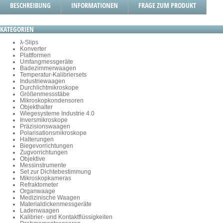
BESCHREIBUNG
INFORMATIONEN
FRAGE ZUM PRODUKT
KATEGORIEN
λ-Slips
Konverter
Plattformen
Umfangmessgeräte
Badezimmerwaagen
Temperatur-Kalibriersets
Industriewaagen
Durchlichtmikroskope
Größenmessstäbe
Mikroskopkondensoren
Objekthalter
Wiegesysteme Industrie 4.0
Inversmikroskope
Präzisionswaagen
Polarisationsmikroskope
Halterungen
Biegevorrichtungen
Zugvorrichtungen
Objektive
Messinstrumente
Set zur Dichtebestimmung
Mikroskopkameras
Refraktometer
Organwaage
Medizinische Waagen
Materialdickenmessgeräte
Ladenwaagen
Kalibrier- und Kontaktflüssigkeiten