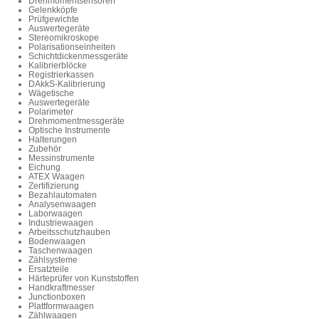
Drehmomentsensoren
Gelenkköpfe
Prüfgewichte
Auswertegeräte
Stereomikroskope
Polarisationseinheiten
Schichtdickenmessgeräte
Kalibrierblöcke
Registrierkassen
DAkkS-Kalibrierung
Wägetische
Auswertegeräte
Polarimeter
Drehmomentmessgeräte
Optische Instrumente
Halterungen
Zubehör
Messinstrumente
Eichung
ATEX Waagen
Zertifizierung
Bezahlautomaten
Analysenwaagen
Laborwaagen
Industriewaagen
Arbeitsschutzhauben
Bodenwaagen
Taschenwaagen
Zählsysteme
Ersatzteile
Härteprüfer von Kunststoffen
Handkraftmesser
Junctionboxen
Plattformwaagen
Zählwaagen