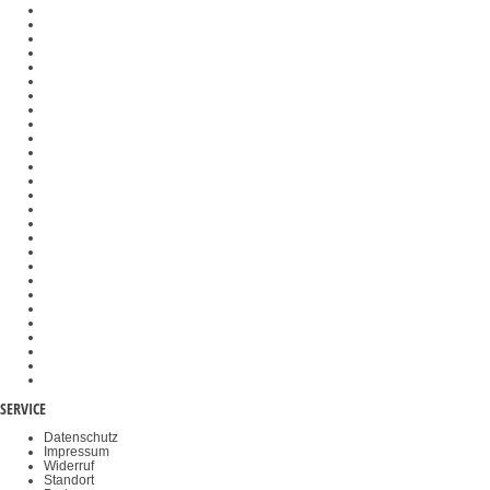
Palettenwaagen
Rollstuhlwaagen
Personenwaagen
Härtevergleichsplatten
Kraftmessgeräte
Schnittstellenmodule
Stützringe
Feuchtebestimmer
Preisrechnende Waagen
Dunkelfeldeinsätze
Federwaagen
SAUTER Software
Messtechnik-Komponenten
Messzellen
Waagenbausätze
Analog- und Digitalwandler
Veterinärwaagen
Wiegehubwagen
Wägeplatten
Kraftprüfstände
Gewichtskörbe
Objektklemmen
Okulare
Akkus & Batterien
Durchfahrwaagen
Videomikroskope
Haltegriffe
SERVICE
Datenschutz
Impressum
Widerruf
Standort