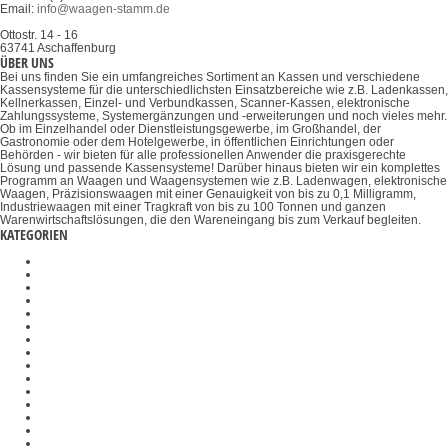
Email:
info@waagen-stamm.de
Ottostr. 14 - 16
63741 Aschaffenburg
ÜBER UNS
Bei uns finden Sie ein umfangreiches Sortiment an Kassen und verschiedene
Kassensysteme für die unterschiedlichsten Einsatzbereiche wie z.B. Ladenkassen,
Kellnerkassen, Einzel- und Verbundkassen, Scanner-Kassen, elektronische
Zahlungssysteme, Systemergänzungen und -erweiterungen und noch vieles mehr.
Ob im Einzelhandel oder Dienstleistungsgewerbe, im Großhandel, der
Gastronomie oder dem Hotelgewerbe, in öffentlichen Einrichtungen oder
Behörden - wir bieten für alle professionellen Anwender die praxisgerechte
Lösung und passende Kassensysteme! Darüber hinaus bieten wir ein komplettes
Programm an Waagen und Waagensystemen wie z.B. Ladenwagen, elektronische
Waagen, Präzisionswaagen mit einer Genauigkeit von bis zu 0,1 Milligramm,
Industriewaagen mit einer Tragkraft von bis zu 100 Tonnen und ganzen
Warenwirtschaftslösungen, die den Wareneingang bis zum Verkauf begleiten.
KATEGORIEN
λ-Slips
Konverter
Plattformen
Umfangmessgeräte
Badezimmerwaagen
Temperatur-Kalibriersets
Industriewaagen
Durchlichtmikroskope
Größenmessstäbe
Mikroskopkondensoren
Objekthalter
Wiegesysteme Industrie 4.0
Inversmikroskope
Präzisionswaagen
Polarisationsmikroskope