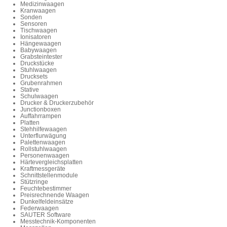
Medizinwaagen
Kranwaagen
Sonden
Sensoren
Tischwaagen
Ionisatoren
Hängewaagen
Babywaagen
Grabsteintester
Druckstücke
Stuhlwaagen
Drucksets
Grubenrahmen
Stative
Schulwaagen
Drucker & Druckerzubehör
Junctionboxen
Auffahrrampen
Platten
Stehhilfewaagen
Unterflurwägung
Palettenwaagen
Rollstuhlwaagen
Personenwaagen
Härtevergleichsplatten
Kraftmessgeräte
Schnittstellenmodule
Stützringe
Feuchtebestimmer
Preisrechnende Waagen
Dunkelfeldeinsätze
Federwaagen
SAUTER Software
Messtechnik-Komponenten