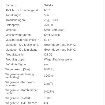
Bauform:
S-Zelle
IP-Schutz - Komplettgerät:
IP67
Kabellänge:
5 m
Kraftrichtungen:
Zug, Druck
Listenpreis:
370,00 €
Material:
Stahl, vernickelt
Messanwendungen:
Kraft, Masse
Messbereich Kraft [Max] (N):
60 kN
Montage - Kraftausleitung:
Gewindebohrung M24x2
Montage - Krafteinleitung:
Gewindebohrung M24x2
Produktfamilie:
CS Q1
Produktgruppe:
Wäge-/Kraftmesszelle
Sofort Verfügbar:
yes
Wägebereich [Max]:
6000 kg
Wägezelle - Auflösung
3000 e
(eichfähig):
Wägezelle - Kennwert -
2 mV/V
Nominal:
Wägezelle - Kombinierter
0,017%
Fehler:
Wägezelle - Y-Wert:
10000
Wägezelle OIML-Klasse:
C3