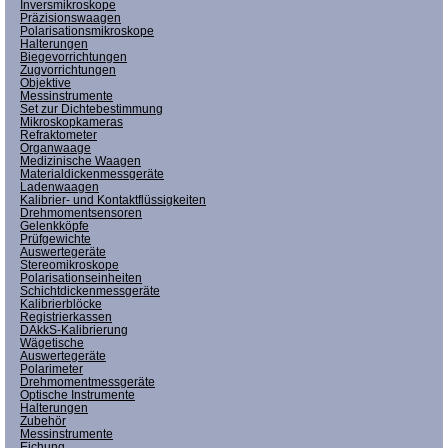
Inversmikroskope
Präzisionswaagen
Polarisationsmikroskope
Halterungen
Biegevorrichtungen
Zugvorrichtungen
Objektive
Messinstrumente
Set zur Dichtebestimmung
Mikroskopkameras
Refraktometer
Organwaage
Medizinische Waagen
Materialdickenmessgeräte
Ladenwaagen
Kalibrier- und Kontaktflüssigkeiten
Drehmomentsensoren
Gelenkköpfe
Prüfgewichte
Auswertegeräte
Stereomikroskope
Polarisationseinheiten
Schichtdickenmessgeräte
Kalibrierblöcke
Registrierkassen
DAkkS-Kalibrierung
Wägetische
Auswertegeräte
Polarimeter
Drehmomentmessgeräte
Optische Instrumente
Halterungen
Zubehör
Messinstrumente
Eichung