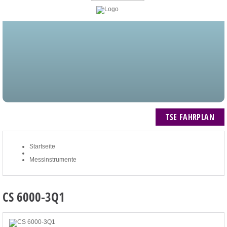
STARTSEITE
BLOG
MEIN KONTO
NEWSLETTER
TSE FAHRPLAN
ZUM WARENKORB: 0 ARTIKEL / € 0,00
TSE FAHRPLAN
Startseite
Messinstrumente
CS 6000-3Q1