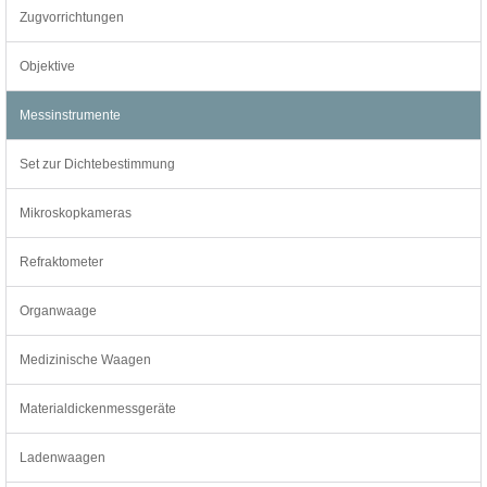
Zugvorrichtungen
Objektive
Messinstrumente
Set zur Dichtebestimmung
Mikroskopkameras
Refraktometer
Organwaage
Medizinische Waagen
Materialdickenmessgeräte
Ladenwaagen