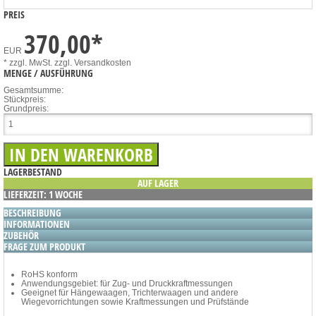
PREIS
370,00
*
EUR
* zzgl. MwSt.
zzgl. Versandkosten
MENGE / AUSFÜHRUNG
Gesamtsumme:
Stückpreis:
Grundpreis:
LAGERBESTAND
AUF LAGER
LIEFERZEIT: 1 WOCHE
BESCHREIBUNG
INFORMATIONEN
ZUBEHÖR
FRAGE ZUM PRODUKT
RoHS konform
Anwendungsgebiet: für Zug- und Druckkraftmessungen
Geeignet für Hängewaagen, Trichterwaagen und andere
Wiegevorrichtungen sowie Kraftmessungen und Prüfstände