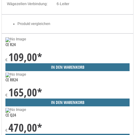
Wägezellen-Verbindung:
6-Leiter
Produkt vergleichen
CE R24
109,00
*
€
CE RR24
165,00
*
€
CE Q24
470,00
*
€