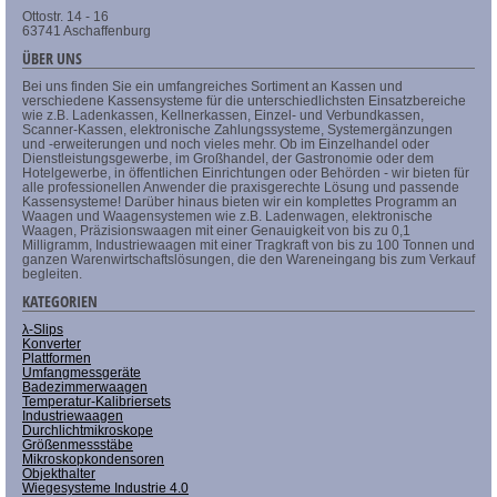
Ottostr. 14 - 16
63741 Aschaffenburg
ÜBER UNS
Bei uns finden Sie ein umfangreiches Sortiment an Kassen und
verschiedene Kassensysteme für die unterschiedlichsten Einsatzbereiche
wie z.B. Ladenkassen, Kellnerkassen, Einzel- und Verbundkassen,
Scanner-Kassen, elektronische Zahlungssysteme, Systemergänzungen
und -erweiterungen und noch vieles mehr. Ob im Einzelhandel oder
Dienstleistungsgewerbe, im Großhandel, der Gastronomie oder dem
Hotelgewerbe, in öffentlichen Einrichtungen oder Behörden - wir bieten für
alle professionellen Anwender die praxisgerechte Lösung und passende
Kassensysteme! Darüber hinaus bieten wir ein komplettes Programm an
Waagen und Waagensystemen wie z.B. Ladenwagen, elektronische
Waagen, Präzisionswaagen mit einer Genauigkeit von bis zu 0,1
Milligramm, Industriewaagen mit einer Tragkraft von bis zu 100 Tonnen und
ganzen Warenwirtschaftslösungen, die den Wareneingang bis zum Verkauf
begleiten.
KATEGORIEN
λ-Slips
Konverter
Plattformen
Umfangmessgeräte
Badezimmerwaagen
Temperatur-Kalibriersets
Industriewaagen
Durchlichtmikroskope
Größenmessstäbe
Mikroskopkondensoren
Objekthalter
Wiegesysteme Industrie 4.0