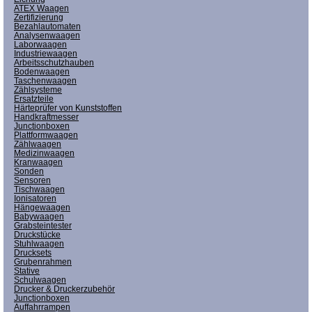
ATEX Waagen
Zertifizierung
Bezahlautomaten
Analysenwaagen
Laborwaagen
Industriewaagen
Arbeitsschutzhauben
Bodenwaagen
Taschenwaagen
Zählsysteme
Ersatzteile
Härteprüfer von Kunststoffen
Handkraftmesser
Junctionboxen
Plattformwaagen
Zählwaagen
Medizinwaagen
Kranwaagen
Sonden
Sensoren
Tischwaagen
Ionisatoren
Hängewaagen
Babywaagen
Grabsteintester
Druckstücke
Stuhlwaagen
Drucksets
Grubenrahmen
Stative
Schulwaagen
Drucker & Druckerzubehör
Junctionboxen
Auffahrrampen