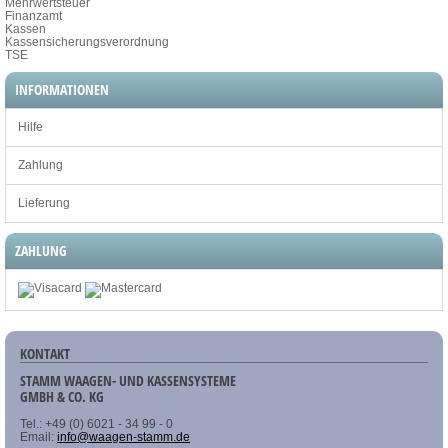
Mehrwertsteuer
Finanzamt
Kassen
Kassensicherungsverordnung
TSE
INFORMATIONEN
Hilfe
Zahlung
Lieferung
ZAHLUNG
KONTAKT
STAMM WAAGEN- UND KASSENSYSTEME
GMBH & CO. KG
Tel.: +49 (0) 6021 - 34 99 - 0
Email:
info@waagen-stamm.de