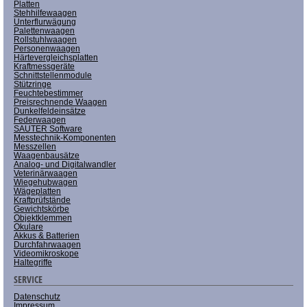
Platten
Stehhilfewaagen
Unterflurwägung
Palettenwaagen
Rollstuhlwaagen
Personenwaagen
Härtevergleichsplatten
Kraftmessgeräte
Schnittstellenmodule
Stützringe
Feuchtebestimmer
Preisrechnende Waagen
Dunkelfeldeinsätze
Federwaagen
SAUTER Software
Messtechnik-Komponenten
Messzellen
Waagenbausätze
Analog- und Digitalwandler
Veterinärwaagen
Wiegehubwagen
Wägeplatten
Kraftprüfstände
Gewichtskörbe
Objektklemmen
Okulare
Akkus & Batterien
Durchfahrwaagen
Videomikroskope
Haltegriffe
SERVICE
Datenschutz
Impressum