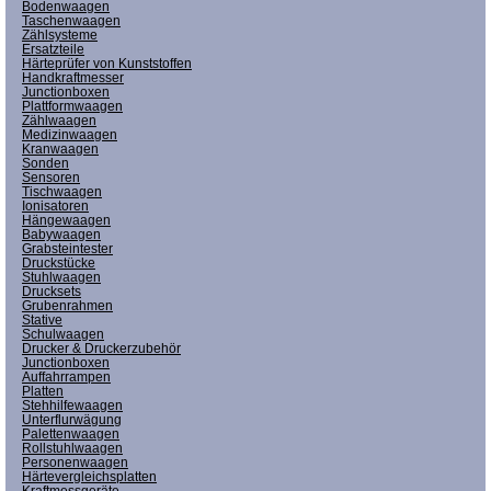
Bodenwaagen
Taschenwaagen
Zählsysteme
Ersatzteile
Härteprüfer von Kunststoffen
Handkraftmesser
Junctionboxen
Plattformwaagen
Zählwaagen
Medizinwaagen
Kranwaagen
Sonden
Sensoren
Tischwaagen
Ionisatoren
Hängewaagen
Babywaagen
Grabsteintester
Druckstücke
Stuhlwaagen
Drucksets
Grubenrahmen
Stative
Schulwaagen
Drucker & Druckerzubehör
Junctionboxen
Auffahrrampen
Platten
Stehhilfewaagen
Unterflurwägung
Palettenwaagen
Rollstuhlwaagen
Personenwaagen
Härtevergleichsplatten
Kraftmessgeräte