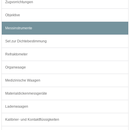
Zugvorrichtungen
Objektive
Messinstrumente
Set zur Dichtebestimmung
Refraktometer
Organwaage
Medizinische Waagen
Materialdickenmessgeräte
Ladenwaagen
Kalibrier- und Kontaktflüssigkeiten