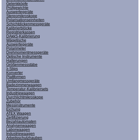
Gelenkköpfe
Prüfgewichte
Auswertegeräte
Stereomikroskope
Polarisationseinheiten
Schichtdickenmessgeräte
Kalibrierblöcke
Registrierkassen
DAkkS-Kalibrierung
Wägetische
Auswertegeräte
Polarimeter
Drehmomentmessgeräte
Optische Instrumente
Halterungen
Größenmessstäbe
λ-Slips
Konverter
Plattformen
Umfangmessgeräte
Badezimmerwaagen
Temperatur-Kalibriersets
Industriewaagen
Durchlichtmikroskope
Zubehör
Messinstrumente
Eichung
ATEX Waagen
Zertifizierung
Bezahlautomaten
Analysenwaagen
Laborwaagen
Industriewaagen
Arbeitsschutzhauben