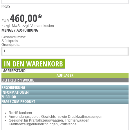
PREIS
460,00
*
EUR
* zzgl. MwSt.
zzgl. Versandkosten
MENGE / AUSFÜHRUNG
Gesamtsumme:
Stückpreis:
Grundpreis:
LAGERBESTAND
AUF LAGER
LIEFERZEIT: 1 WOCHE
BESCHREIBUNG
INFORMATIONEN
ZUBEHÖR
FRAGE ZUM PRODUKT
RoHS konform
Anwendungsgebiet: Gewichts- sowie Druckkraftmessungen
Geeignet für Kraftfahrzeugwaagen, Trichterwaagen,
Kraftfahrzeugprüfeinrichtungen, Prüfstände