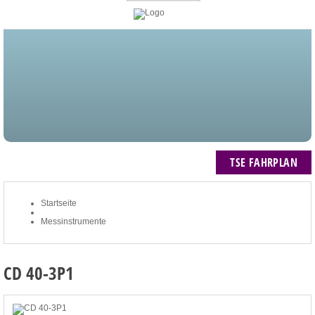
STARTSEITE
BLOG
MEIN KONTO
NEWSLETTER
TSE FAHRPLAN
ZUM WARENKORB: 0 ARTIKEL / € 0,00
TSE FAHRPLAN
Startseite
Messinstrumente
CD 40-3P1