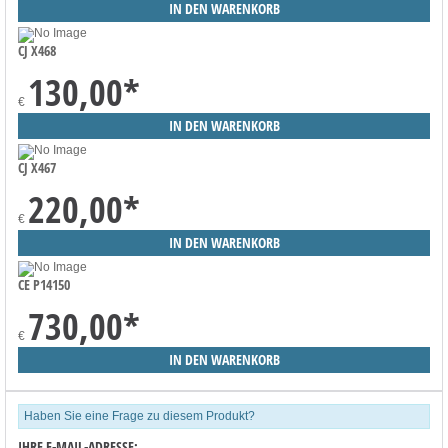
CJ X468
130,00
*
€
CJ X467
220,00
*
€
CE P14150
730,00
*
€
Haben Sie eine Frage zu diesem Produkt?
IHRE E-MAIL-ADRESSE: