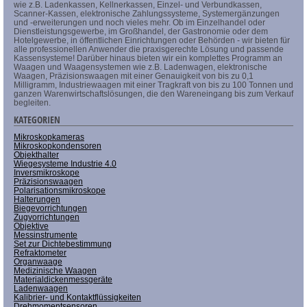
wie z.B. Ladenkassen, Kellnerkassen, Einzel- und Verbundkassen,
Scanner-Kassen, elektronische Zahlungssysteme, Systemergänzungen
und -erweiterungen und noch vieles mehr. Ob im Einzelhandel oder
Dienstleistungsgewerbe, im Großhandel, der Gastronomie oder dem
Hotelgewerbe, in öffentlichen Einrichtungen oder Behörden - wir bieten für
alle professionellen Anwender die praxisgerechte Lösung und passende
Kassensysteme! Darüber hinaus bieten wir ein komplettes Programm an
Waagen und Waagensystemen wie z.B. Ladenwagen, elektronische
Waagen, Präzisionswaagen mit einer Genauigkeit von bis zu 0,1
Milligramm, Industriewaagen mit einer Tragkraft von bis zu 100 Tonnen und
ganzen Warenwirtschaftslösungen, die den Wareneingang bis zum Verkauf
begleiten.
KATEGORIEN
Mikroskopkameras
Mikroskopkondensoren
Objekthalter
Wiegesysteme Industrie 4.0
Inversmikroskope
Präzisionswaagen
Polarisationsmikroskope
Halterungen
Biegevorrichtungen
Zugvorrichtungen
Objektive
Messinstrumente
Set zur Dichtebestimmung
Refraktometer
Organwaage
Medizinische Waagen
Materialdickenmessgeräte
Ladenwaagen
Kalibrier- und Kontaktflüssigkeiten
Drehmomentsensoren