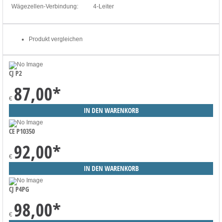
Wägezellen-Verbindung:
4-Leiter
Produkt vergleichen
CJ P2
87,00
*
€
CE P10350
92,00
*
€
CJ P4PG
98,00
*
€