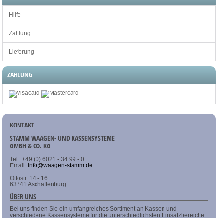
Hilfe
Zahlung
Lieferung
ZAHLUNG
KONTAKT
STAMM WAAGEN- UND KASSENSYSTEME
GMBH & CO. KG
Tel.: +49 (0) 6021 - 34 99 - 0
Email:
info@waagen-stamm.de
Ottostr. 14 - 16
63741 Aschaffenburg
ÜBER UNS
Bei uns finden Sie ein umfangreiches Sortiment an Kassen und
verschiedene Kassensysteme für die unterschiedlichsten Einsatzbereiche