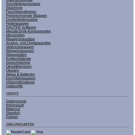
Schnittstellenmodule
Stützringe
Feuchtebestimmer
Preisrechnende Waagen
Dunkelfeldeinsätze
Federwaagen
SAUTER Software
Messtechnik-Komponenten
Messzellen
Waagenbausätze
Analog- und Digitalwandler
Veterinärwaagen
Wiegehubwagen
Wägeplatten
Kraftprüfstände
Gewichtskörbe
Objektklemmen
Okulare
Akkus & Batterien
Durchfahrwaagen
Videomikroskope
Haltegriffe
SERVICE
Datenschutz
Impressum
Widerruf
Standort
Partner
ZAHLUNGSARTEN