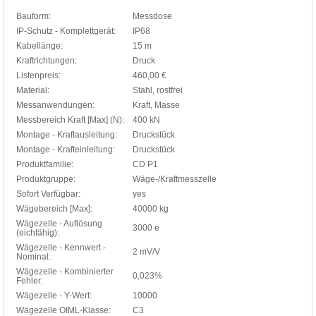
Bauform:
Messdose
IP-Schutz - Komplettgerät:
IP68
Kabellänge:
15 m
Kraftrichtungen:
Druck
Listenpreis:
460,00 €
Material:
Stahl, rostfrei
Messanwendungen:
Kraft, Masse
Messbereich Kraft [Max] (N):
400 kN
Montage - Kraftausleitung:
Druckstück
Montage - Krafteinleitung:
Druckstück
Produktfamilie:
CD P1
Produktgruppe:
Wäge-/Kraftmesszelle
Sofort Verfügbar:
yes
Wägebereich [Max]:
40000 kg
Wägezelle - Auflösung
3000 e
(eichfähig):
Wägezelle - Kennwert -
2 mV/V
Nominal:
Wägezelle - Kombinierter
0,023%
Fehler:
Wägezelle - Y-Wert:
10000
Wägezelle OIML-Klasse:
C3