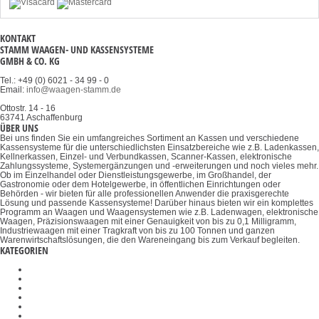
KONTAKT
STAMM WAAGEN- UND KASSENSYSTEME
GMBH & CO. KG
Tel.: +49 (0) 6021 - 34 99 - 0
Email:
info@waagen-stamm.de
Ottostr. 14 - 16
63741 Aschaffenburg
ÜBER UNS
Bei uns finden Sie ein umfangreiches Sortiment an Kassen und verschiedene
Kassensysteme für die unterschiedlichsten Einsatzbereiche wie z.B. Ladenkassen,
Kellnerkassen, Einzel- und Verbundkassen, Scanner-Kassen, elektronische
Zahlungssysteme, Systemergänzungen und -erweiterungen und noch vieles mehr.
Ob im Einzelhandel oder Dienstleistungsgewerbe, im Großhandel, der
Gastronomie oder dem Hotelgewerbe, in öffentlichen Einrichtungen oder
Behörden - wir bieten für alle professionellen Anwender die praxisgerechte
Lösung und passende Kassensysteme! Darüber hinaus bieten wir ein komplettes
Programm an Waagen und Waagensystemen wie z.B. Ladenwagen, elektronische
Waagen, Präzisionswaagen mit einer Genauigkeit von bis zu 0,1 Milligramm,
Industriewaagen mit einer Tragkraft von bis zu 100 Tonnen und ganzen
Warenwirtschaftslösungen, die den Wareneingang bis zum Verkauf begleiten.
KATEGORIEN
Ladenwaagen
Kalibrier- und Kontaktflüssigkeiten
Drehmomentsensoren
Gelenkköpfe
Prüfgewichte
Auswertegeräte