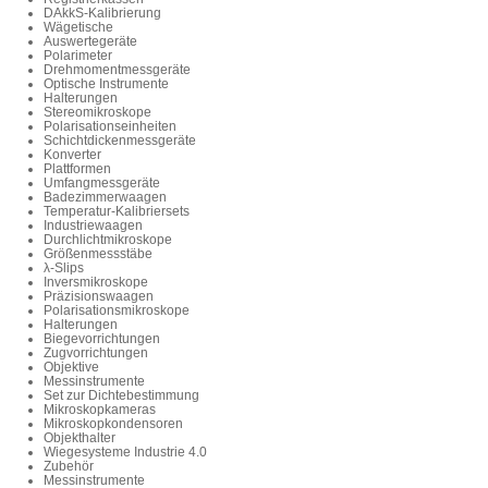
DAkkS-Kalibrierung
Wägetische
Auswertegeräte
Polarimeter
Drehmomentmessgeräte
Optische Instrumente
Halterungen
Stereomikroskope
Polarisationseinheiten
Schichtdickenmessgeräte
Konverter
Plattformen
Umfangmessgeräte
Badezimmerwaagen
Temperatur-Kalibriersets
Industriewaagen
Durchlichtmikroskope
Größenmessstäbe
λ-Slips
Inversmikroskope
Präzisionswaagen
Polarisationsmikroskope
Halterungen
Biegevorrichtungen
Zugvorrichtungen
Objektive
Messinstrumente
Set zur Dichtebestimmung
Mikroskopkameras
Mikroskopkondensoren
Objekthalter
Wiegesysteme Industrie 4.0
Zubehör
Messinstrumente