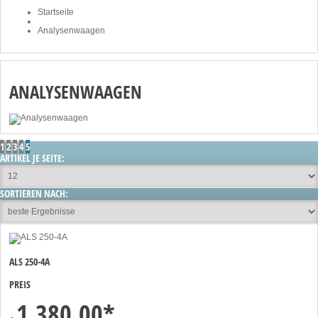
Startseite
Analysenwaagen
ANALYSENWAAGEN
1
2
3
4
5
ARTIKEL JE SEITE:
SORTIEREN NACH:
ALS 250-4A
PREIS
1.380,00
*