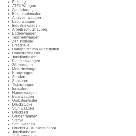
Eichung
ATEX Waagen
Zertifizierung
Bezahlautomaten
Analysenwaagen
Laborwaagen
Industriewaagen
Arbeitsschutzhauben
Bodenwaagen
Taschenwaagen
Zählsysteme
Ersatzteile
Härteprüfer von Kunststoffen
Handkraftmesser
Junctionboxen
Plattformwaagen
Zählwaagen
Medizinwaagen
Kranwaagen
Sonden
Sensoren
Tischwaagen
Ionisatoren
Hängewaagen
Babywaagen
Grabsteintester
Druckstücke
Stuhlwaagen
Drucksets
Grubenrahmen
Stative
Schulwaagen
Drucker & Druckerzubehör
Junctionboxen
Auffahrrampen