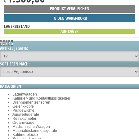
€
PRODUKT VERGLEICHEN
IN DEN WARENKORB
LAGERBESTAND
AUF LAGER
1
2
3
4
5
ARTIKEL JE SEITE:
SORTIEREN NACH:
KATEGORIEN
Ladenwaagen
Kalibrier- und Kontaktflüssigkeiten
Drehmomentsensoren
Gelenkköpfe
Prüfgewichte
Auswertegeräte
Refraktometer
Organwaage
Medizinische Waagen
Materialdickenmessgeräte
Kalibrierblöcke
Registrierkassen