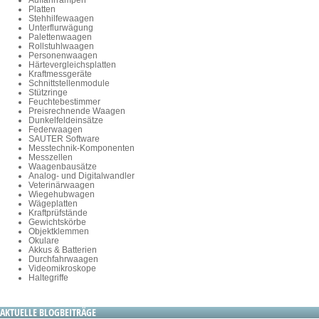
Platten
Stehhilfewaagen
Unterflurwägung
Palettenwaagen
Rollstuhlwaagen
Personenwaagen
Härtevergleichsplatten
Kraftmessgeräte
Schnittstellenmodule
Stützringe
Feuchtebestimmer
Preisrechnende Waagen
Dunkelfeldeinsätze
Federwaagen
SAUTER Software
Messtechnik-Komponenten
Messzellen
Waagenbausätze
Analog- und Digitalwandler
Veterinärwaagen
Wiegehubwagen
Wägeplatten
Kraftprüfstände
Gewichtskörbe
Objektklemmen
Okulare
Akkus & Batterien
Durchfahrwaagen
Videomikroskope
Haltegriffe
AKTUELLE BLOGBEITRÄGE