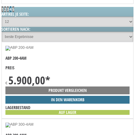
1
2
3
4
5
ARTIKEL JE SEITE:
SORTIEREN NACH:
ABP 200-4AM
PREIS
5.900,00
*
€
PRODUKT VERGLEICHEN
IN DEN WARENKORB
LAGERBESTAND
AUF LAGER