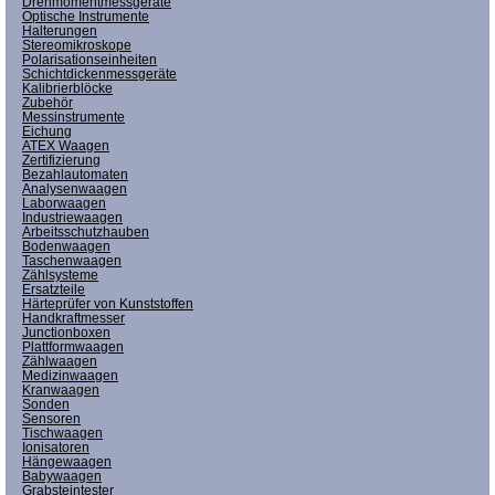
Drehmomentmessgeräte
Optische Instrumente
Halterungen
Stereomikroskope
Polarisationseinheiten
Schichtdickenmessgeräte
Kalibrierblöcke
Zubehör
Messinstrumente
Eichung
ATEX Waagen
Zertifizierung
Bezahlautomaten
Analysenwaagen
Laborwaagen
Industriewaagen
Arbeitsschutzhauben
Bodenwaagen
Taschenwaagen
Zählsysteme
Ersatzteile
Härteprüfer von Kunststoffen
Handkraftmesser
Junctionboxen
Plattformwaagen
Zählwaagen
Medizinwaagen
Kranwaagen
Sonden
Sensoren
Tischwaagen
Ionisatoren
Hängewaagen
Babywaagen
Grabsteintester