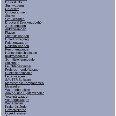
Druckstücke
Stuhlwaagen
Drucksets
Grubenrahmen
Stative
Schulwaagen
Drucker & Druckerzubehör
Junctionboxen
Auffahrrampen
Platten
Stehhilfewaagen
Unterflurwägung
Palettenwaagen
Rollstuhlwaagen
Personenwaagen
Härtevergleichsplatten
Kraftmessgeräte
Schnittstellenmodule
Stützringe
Feuchtebestimmer
Preisrechnende Waagen
Dunkelfeldeinsätze
Federwaagen
SAUTER Software
Messtechnik-Komponenten
Messzellen
Waagenbausätze
Analog- und Digitalwandler
Veterinärwaagen
Wiegehubwagen
Wägeplatten
Kraftprüfstände
Gewichtskörbe
Objektklemmen