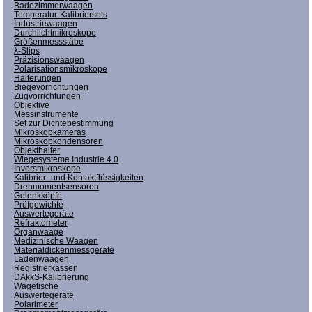
Badezimmerwaagen
Temperatur-Kalibriersets
Industriewaagen
Durchlichtmikroskope
Größenmessstäbe
λ-Slips
Präzisionswaagen
Polarisationsmikroskope
Halterungen
Biegevorrichtungen
Zugvorrichtungen
Objektive
Messinstrumente
Set zur Dichtebestimmung
Mikroskopkameras
Mikroskopkondensoren
Objekthalter
Wiegesysteme Industrie 4.0
Inversmikroskope
Kalibrier- und Kontaktflüssigkeiten
Drehmomentsensoren
Gelenkköpfe
Prüfgewichte
Auswertegeräte
Refraktometer
Organwaage
Medizinische Waagen
Materialdickenmessgeräte
Ladenwaagen
Registrierkassen
DAkkS-Kalibrierung
Wägetische
Auswertegeräte
Polarimeter