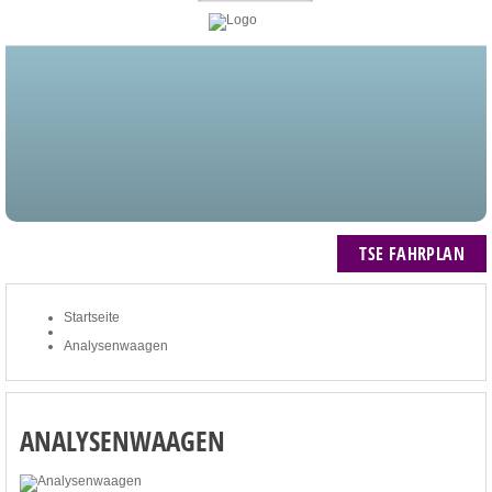
STARTSEITE
BLOG
MEIN KONTO
NEWSLETTER
TSE FAHRPLAN
ZUM WARENKORB: 0 ARTIKEL / € 0,00
TSE FAHRPLAN
Startseite
Analysenwaagen
ANALYSENWAAGEN