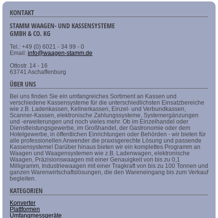
KONTAKT
STAMM WAAGEN- UND KASSENSYSTEME
GMBH & CO. KG
Tel.: +49 (0) 6021 - 34 99 - 0
Email:
info@waagen-stamm.de
Ottostr. 14 - 16
63741 Aschaffenburg
ÜBER UNS
Bei uns finden Sie ein umfangreiches Sortiment an Kassen und
verschiedene Kassensysteme für die unterschiedlichsten Einsatzbereiche
wie z.B. Ladenkassen, Kellnerkassen, Einzel- und Verbundkassen,
Scanner-Kassen, elektronische Zahlungssysteme, Systemergänzungen
und -erweiterungen und noch vieles mehr. Ob im Einzelhandel oder
Dienstleistungsgewerbe, im Großhandel, der Gastronomie oder dem
Hotelgewerbe, in öffentlichen Einrichtungen oder Behörden - wir bieten für
alle professionellen Anwender die praxisgerechte Lösung und passende
Kassensysteme! Darüber hinaus bieten wir ein komplettes Programm an
Waagen und Waagensystemen wie z.B. Ladenwagen, elektronische
Waagen, Präzisionswaagen mit einer Genauigkeit von bis zu 0,1
Milligramm, Industriewaagen mit einer Tragkraft von bis zu 100 Tonnen und
ganzen Warenwirtschaftslösungen, die den Wareneingang bis zum Verkauf
begleiten.
KATEGORIEN
Konverter
Plattformen
Umfangmessgeräte