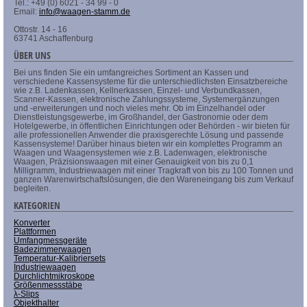
Tel.: +49 (0) 6021 - 34 99 - 0
Email:
info@waagen-stamm.de
Ottostr. 14 - 16
63741 Aschaffenburg
ÜBER UNS
Bei uns finden Sie ein umfangreiches Sortiment an Kassen und
verschiedene Kassensysteme für die unterschiedlichsten Einsatzbereiche
wie z.B. Ladenkassen, Kellnerkassen, Einzel- und Verbundkassen,
Scanner-Kassen, elektronische Zahlungssysteme, Systemergänzungen
und -erweiterungen und noch vieles mehr. Ob im Einzelhandel oder
Dienstleistungsgewerbe, im Großhandel, der Gastronomie oder dem
Hotelgewerbe, in öffentlichen Einrichtungen oder Behörden - wir bieten für
alle professionellen Anwender die praxisgerechte Lösung und passende
Kassensysteme! Darüber hinaus bieten wir ein komplettes Programm an
Waagen und Waagensystemen wie z.B. Ladenwagen, elektronische
Waagen, Präzisionswaagen mit einer Genauigkeit von bis zu 0,1
Milligramm, Industriewaagen mit einer Tragkraft von bis zu 100 Tonnen und
ganzen Warenwirtschaftslösungen, die den Wareneingang bis zum Verkauf
begleiten.
KATEGORIEN
Konverter
Plattformen
Umfangmessgeräte
Badezimmerwaagen
Temperatur-Kalibriersets
Industriewaagen
Durchlichtmikroskope
Größenmessstäbe
λ-Slips
Objekthalter