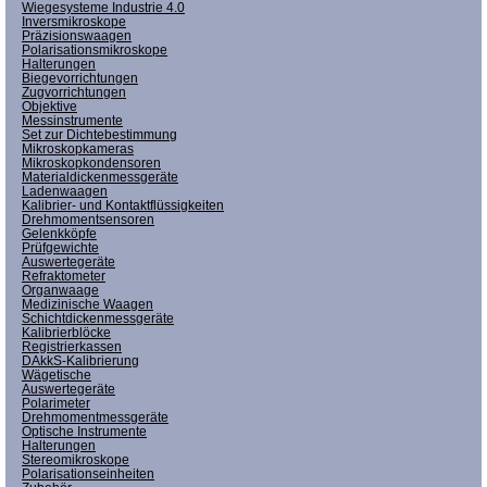
Wiegesysteme Industrie 4.0
Inversmikroskope
Präzisionswaagen
Polarisationsmikroskope
Halterungen
Biegevorrichtungen
Zugvorrichtungen
Objektive
Messinstrumente
Set zur Dichtebestimmung
Mikroskopkameras
Mikroskopkondensoren
Materialdickenmessgeräte
Ladenwaagen
Kalibrier- und Kontaktflüssigkeiten
Drehmomentsensoren
Gelenkköpfe
Prüfgewichte
Auswertegeräte
Refraktometer
Organwaage
Medizinische Waagen
Schichtdickenmessgeräte
Kalibrierblöcke
Registrierkassen
DAkkS-Kalibrierung
Wägetische
Auswertegeräte
Polarimeter
Drehmomentmessgeräte
Optische Instrumente
Halterungen
Stereomikroskope
Polarisationseinheiten