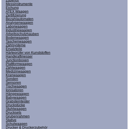
Zubehör
Messinstrumente
Eichung
ATEX Waagen
Zertifizierung
Bezahlautomaten
Analysenwaagen
Laborwaagen
Industriewaagen
Arbeitsschutzhauben
Bodenwaagen
Taschenwaagen
Zählsysteme
Ersatzteile
Härteprüfer von Kunststoffen
Handkraftmesser
Junctionboxen
Plattformwaagen
Zählwaagen
Medizinwaagen
Kranwaagen
Sonden
Sensoren
Tischwaagen
Ionisatoren
Hängewaagen
Babywaagen
Grabsteintester
Druckstücke
Stuhlwaagen
Drucksets
Grubenrahmen
Stative
Schulwaagen
Drucker & Druckerzubehör