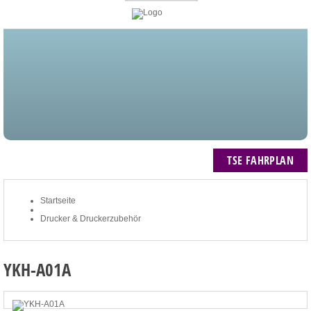
STARTSEITE
BLOG
MEIN KONTO
NEWSLETTER
TSE FAHRPLAN
ZUM WARENKORB: 0 ARTIKEL / € 0,00
TSE FAHRPLAN
Startseite
Drucker & Druckerzubehör
YKH-A01A