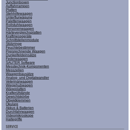
Junctionboxen
Auffahrrampen
Platten
Stehhilfewaagen
Unterflurwägung
Palettenwaagen
Rollstuhlwaagen
Personenwaagen
Härtevergleichsplatten
Kraftmessgeräte
Schnittstellenmodule
Stützringe
Feuchtebestimmer
Preisrechnende Waagen
Dunkelfeldeinsätze
Federwaagen
SAUTER Software
Messtechnik-Komponenten
Messzellen
Waagenbausätze
Analog- und Digitalwandler
Veterinärwaagen
Wiegehubwagen
Wägeplatten
Kraftprüfstände
Gewichtskörbe
Objektklemmen
Okulare
Akkus & Batterien
Durchfahrwaagen
Videomikroskope
Haltegriffe
SERVICE