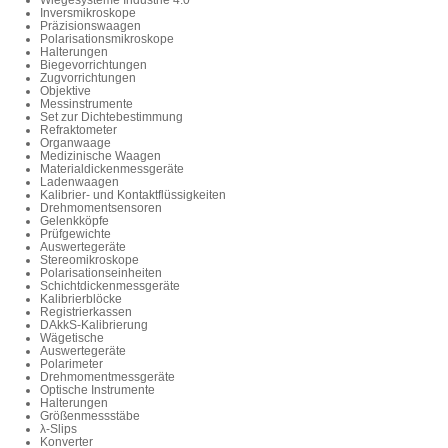
Wiegesysteme Industrie 4.0
Inversmikroskope
Präzisionswaagen
Polarisationsmikroskope
Halterungen
Biegevorrichtungen
Zugvorrichtungen
Objektive
Messinstrumente
Set zur Dichtebestimmung
Refraktometer
Organwaage
Medizinische Waagen
Materialdickenmessgeräte
Ladenwaagen
Kalibrier- und Kontaktflüssigkeiten
Drehmomentsensoren
Gelenkköpfe
Prüfgewichte
Auswertegeräte
Stereomikroskope
Polarisationseinheiten
Schichtdickenmessgeräte
Kalibrierblöcke
Registrierkassen
DAkkS-Kalibrierung
Wägetische
Auswertegeräte
Polarimeter
Drehmomentmessgeräte
Optische Instrumente
Halterungen
Größenmessstäbe
λ-Slips
Konverter