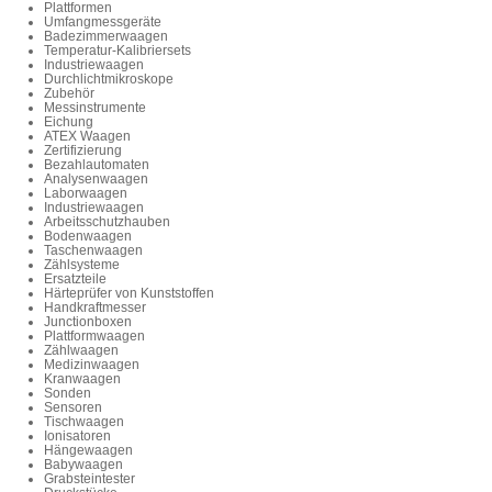
Plattformen
Umfangmessgeräte
Badezimmerwaagen
Temperatur-Kalibriersets
Industriewaagen
Durchlichtmikroskope
Zubehör
Messinstrumente
Eichung
ATEX Waagen
Zertifizierung
Bezahlautomaten
Analysenwaagen
Laborwaagen
Industriewaagen
Arbeitsschutzhauben
Bodenwaagen
Taschenwaagen
Zählsysteme
Ersatzteile
Härteprüfer von Kunststoffen
Handkraftmesser
Junctionboxen
Plattformwaagen
Zählwaagen
Medizinwaagen
Kranwaagen
Sonden
Sensoren
Tischwaagen
Ionisatoren
Hängewaagen
Babywaagen
Grabsteintester