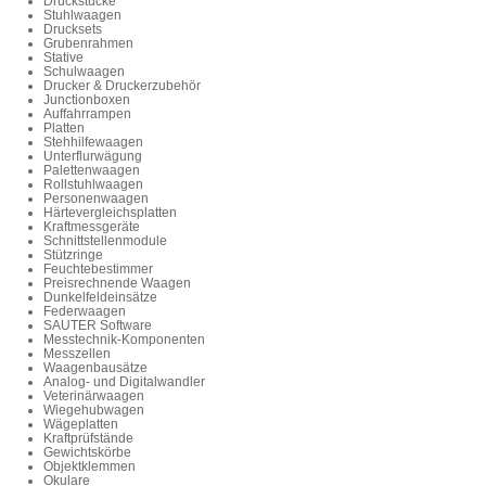
Druckstücke
Stuhlwaagen
Drucksets
Grubenrahmen
Stative
Schulwaagen
Drucker & Druckerzubehör
Junctionboxen
Auffahrrampen
Platten
Stehhilfewaagen
Unterflurwägung
Palettenwaagen
Rollstuhlwaagen
Personenwaagen
Härtevergleichsplatten
Kraftmessgeräte
Schnittstellenmodule
Stützringe
Feuchtebestimmer
Preisrechnende Waagen
Dunkelfeldeinsätze
Federwaagen
SAUTER Software
Messtechnik-Komponenten
Messzellen
Waagenbausätze
Analog- und Digitalwandler
Veterinärwaagen
Wiegehubwagen
Wägeplatten
Kraftprüfstände
Gewichtskörbe
Objektklemmen
Okulare