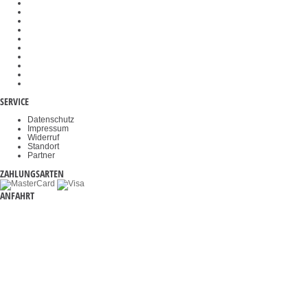
Wiegehubwagen
Wägeplatten
Kraftprüfstände
Gewichtskörbe
Objektklemmen
Okulare
Akkus & Batterien
Durchfahrwaagen
Videomikroskope
Haltegriffe
SERVICE
Datenschutz
Impressum
Widerruf
Standort
Partner
ZAHLUNGSARTEN
ANFAHRT