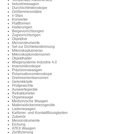
Temperatur-Kalibriersets
Industriewaagen
Durchlichtmikroskope
Größenmessstäbe
λ-Slips
Konverter
Plattformen
Halterungen
Biegevorrichtungen
Zugvorrichtungen
Objektive
Messinstrumente
Set zur Dichtebestimmung
Mikroskopkameras
Mikroskopkondensoren
Objekthalter
Wiegesysteme Industrie 4.0
Inversmikroskope
Präzisionswaagen
Polarisationsmikroskope
Drehmomentsensoren
Gelenkköpfe
Prüfgewichte
Auswertegeräte
Refraktometer
Organwaage
Medizinische Waagen
Materialdickenmessgeräte
Ladenwaagen
Kalibrier- und Kontaktflüssigkeiten
Zubehör
Messinstrumente
Eichung
ATEX Waagen
Zertifizierung