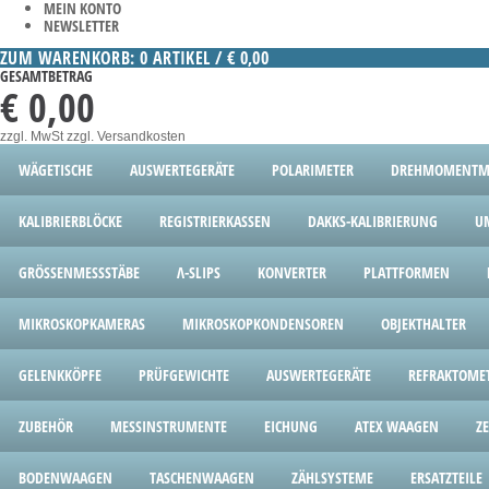
MEIN KONTO
NEWSLETTER
ZUM WARENKORB: 0 ARTIKEL / € 0,00
GESAMTBETRAG
€ 0,00
zzgl. MwSt
zzgl. Versandkosten
WÄGETISCHE
AUSWERTEGERÄTE
POLARIMETER
DREHMOMENTME
KALIBRIERBLÖCKE
REGISTRIERKASSEN
DAKKS-KALIBRIERUNG
U
GRÖSSENMESSSTÄBE
Λ-SLIPS
KONVERTER
PLATTFORMEN
MIKROSKOPKAMERAS
MIKROSKOPKONDENSOREN
OBJEKTHALTER
GELENKKÖPFE
PRÜFGEWICHTE
AUSWERTEGERÄTE
REFRAKTOME
ZUBEHÖR
MESSINSTRUMENTE
EICHUNG
ATEX WAAGEN
Z
BODENWAAGEN
TASCHENWAAGEN
ZÄHLSYSTEME
ERSATZTEILE