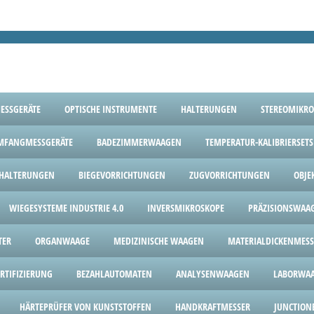
SSGERÄTE
OPTISCHE INSTRUMENTE
HALTERUNGEN
STEREOMIKRO
MFANGMESSGERÄTE
BADEZIMMERWAAGEN
TEMPERATUR-KALIBRIERSETS
HALTERUNGEN
BIEGEVORRICHTUNGEN
ZUGVORRICHTUNGEN
OBJE
WIEGESYSTEME INDUSTRIE 4.0
INVERSMIKROSKOPE
PRÄZISIONSWAA
TER
ORGANWAAGE
MEDIZINISCHE WAAGEN
MATERIALDICKENMESS
ERTIFIZIERUNG
BEZAHLAUTOMATEN
ANALYSENWAAGEN
LABORWA
HÄRTEPRÜFER VON KUNSTSTOFFEN
HANDKRAFTMESSER
JUNCTION