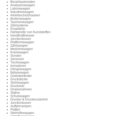
Bezahlautomaten
Analysenwaagen
Laborwaagen
Industriewaagen
Arbeitsschutzhauben
Bodenwaagen
Taschenwaagen
Zählsysteme
Ersatzteile
Härteprüfer von Kunststoffen
Handkraftmesser
Junctionboxen
Plattformwaagen
Zählwaagen
Medizinwaagen
Kranwaagen
Sonden
Sensoren
Tischwaagen
Ionisatoren
Hängewaagen
Babywaagen
Grabsteintester
Druckstücke
Stuhlwaagen
Drucksets
Grubenrahmen
Stative
Schulwaagen
Drucker & Druckerzubehör
Junctionboxen
Auffahrrampen
Platten
Stehhilfewaagen