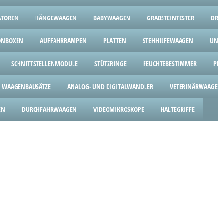
ATOREN
HÄNGEWAAGEN
BABYWAAGEN
GRABSTEINTESTER
DR
ONBOXEN
AUFFAHRRAMPEN
PLATTEN
STEHHILFEWAAGEN
UN
SCHNITTSTELLENMODULE
STÜTZRINGE
FEUCHTEBESTIMMER
P
WAAGENBAUSÄTZE
ANALOG- UND DIGITALWANDLER
VETERINÄRWAAG
EN
DURCHFAHRWAAGEN
VIDEOMIKROSKOPE
HALTEGRIFFE