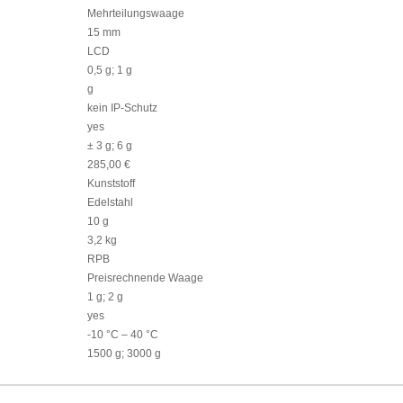
Mehrteilungswaage
15 mm
LCD
0,5 g; 1 g
g
kein IP-Schutz
yes
± 3 g; 6 g
285,00 €
Kunststoff
Edelstahl
10 g
3,2 kg
RPB
Preisrechnende Waage
1 g; 2 g
yes
-10 °C – 40 °C
1500 g; 3000 g