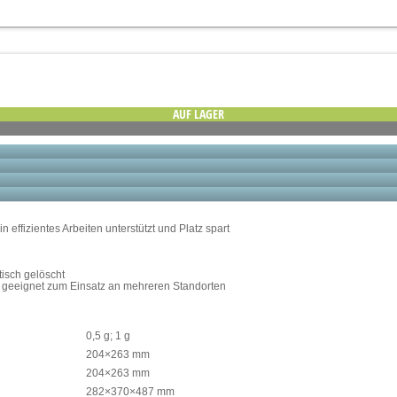
AUF LAGER
fizientes Arbeiten unterstützt und Platz spart
tisch gelöscht
se geeignet zum Einsatz an mehreren Standorten
0,5 g; 1 g
204×263 mm
204×263 mm
282×370×487 mm