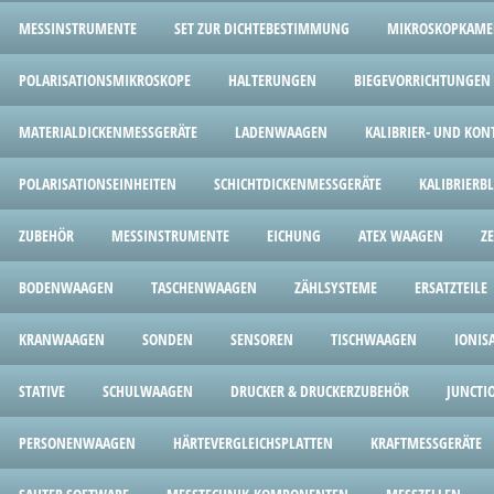
MESSINSTRUMENTE
SET ZUR DICHTEBESTIMMUNG
MIKROSKOPKAME
POLARISATIONSMIKROSKOPE
HALTERUNGEN
BIEGEVORRICHTUNGEN
MATERIALDICKENMESSGERÄTE
LADENWAAGEN
KALIBRIER- UND KON
POLARISATIONSEINHEITEN
SCHICHTDICKENMESSGERÄTE
KALIBRIERB
ZUBEHÖR
MESSINSTRUMENTE
EICHUNG
ATEX WAAGEN
Z
BODENWAAGEN
TASCHENWAAGEN
ZÄHLSYSTEME
ERSATZTEILE
KRANWAAGEN
SONDEN
SENSOREN
TISCHWAAGEN
IONIS
STATIVE
SCHULWAAGEN
DRUCKER & DRUCKERZUBEHÖR
JUNCTI
PERSONENWAAGEN
HÄRTEVERGLEICHSPLATTEN
KRAFTMESSGERÄTE