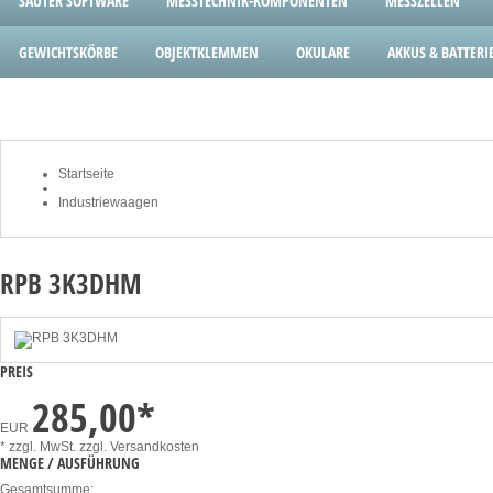
SAUTER SOFTWARE
MESSTECHNIK-KOMPONENTEN
MESSZELLEN
GEWICHTSKÖRBE
OBJEKTKLEMMEN
OKULARE
AKKUS & BATTERI
Startseite
Industriewaagen
RPB 3K3DHM
PREIS
285,00
*
EUR
* zzgl. MwSt.
zzgl. Versandkosten
MENGE / AUSFÜHRUNG
Gesamtsumme: