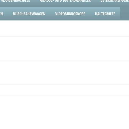
WAAGENBAUSÄTZE
ANALOG- UND DIGITALWANDLER
VETERINÄRWAAG
EN
DURCHFAHRWAAGEN
VIDEOMIKROSKOPE
HALTEGRIFFE