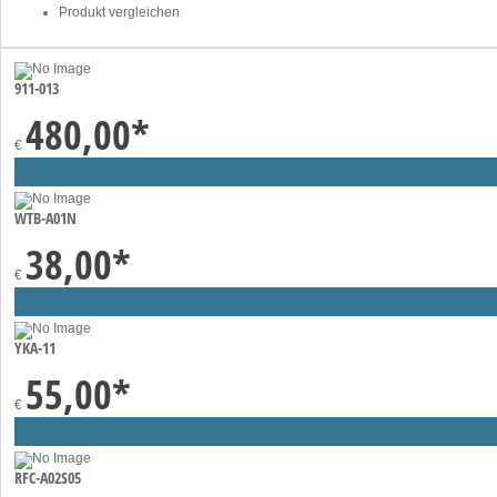
Produkt vergleichen
911-013
480,00
*
€
WTB-A01N
38,00
*
€
YKA-11
55,00
*
€
RFC-A02S05