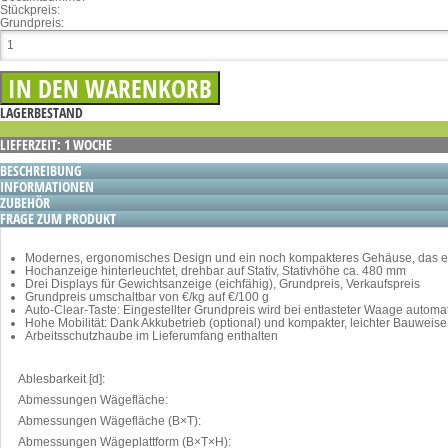
Stückpreis:
Grundpreis:
LAGERBESTAND
LIEFERZEIT: 1 WOCHE
BESCHREIBUNG
INFORMATIONEN
ZUBEHÖR
FRAGE ZUM PRODUKT
Modernes, ergonomisches Design und ein noch kompakteres Gehäuse, das ein ef
Hochanzeige hinterleuchtet, drehbar auf Stativ, Stativhöhe ca. 480 mm
Drei Displays für Gewichtsanzeige (eichfähig), Grundpreis, Verkaufspreis
Grundpreis umschaltbar von €/kg auf €/100 g
Auto-Clear-Taste: Eingestellter Grundpreis wird bei entlasteter Waage automa
Hohe Mobilität: Dank Akkubetrieb (optional) und kompakter, leichter Bauwei
Arbeitsschutzhaube im Lieferumfang enthalten
Ablesbarkeit [d]:
Abmessungen Wägefläche:
Abmessungen Wägefläche (B×T):
Abmessungen Wägeplattform (B×T×H):