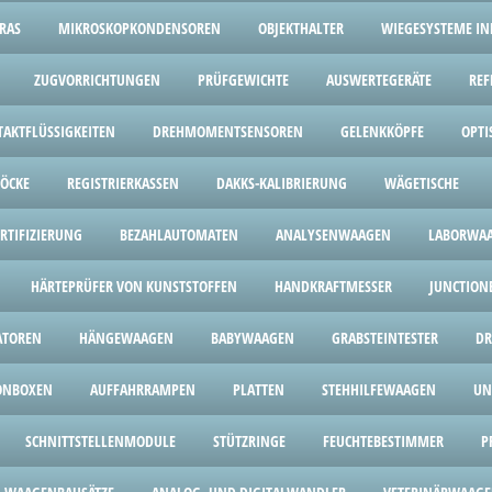
RAS
MIKROSKOPKONDENSOREN
OBJEKTHALTER
WIEGESYSTEME IND
ZUGVORRICHTUNGEN
PRÜFGEWICHTE
AUSWERTEGERÄTE
REF
TAKTFLÜSSIGKEITEN
DREHMOMENTSENSOREN
GELENKKÖPFE
OPTI
LÖCKE
REGISTRIERKASSEN
DAKKS-KALIBRIERUNG
WÄGETISCHE
ERTIFIZIERUNG
BEZAHLAUTOMATEN
ANALYSENWAAGEN
LABORWA
HÄRTEPRÜFER VON KUNSTSTOFFEN
HANDKRAFTMESSER
JUNCTION
ATOREN
HÄNGEWAAGEN
BABYWAAGEN
GRABSTEINTESTER
DR
ONBOXEN
AUFFAHRRAMPEN
PLATTEN
STEHHILFEWAAGEN
UN
SCHNITTSTELLENMODULE
STÜTZRINGE
FEUCHTEBESTIMMER
P