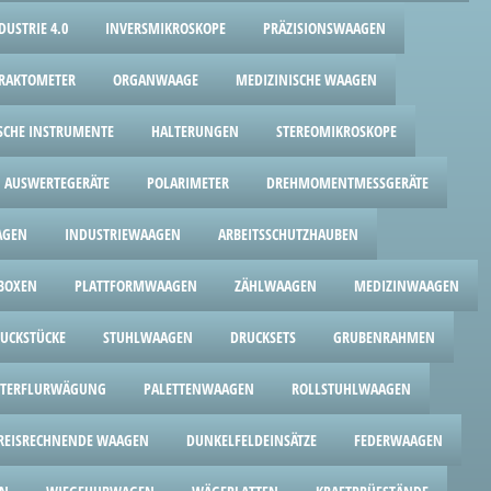
USTRIE 4.0
INVERSMIKROSKOPE
PRÄZISIONSWAAGEN
RAKTOMETER
ORGANWAAGE
MEDIZINISCHE WAAGEN
SCHE INSTRUMENTE
HALTERUNGEN
STEREOMIKROSKOPE
AUSWERTEGERÄTE
POLARIMETER
DREHMOMENTMESSGERÄTE
AGEN
INDUSTRIEWAAGEN
ARBEITSSCHUTZHAUBEN
BOXEN
PLATTFORMWAAGEN
ZÄHLWAAGEN
MEDIZINWAAGEN
UCKSTÜCKE
STUHLWAAGEN
DRUCKSETS
GRUBENRAHMEN
TERFLURWÄGUNG
PALETTENWAAGEN
ROLLSTUHLWAAGEN
REISRECHNENDE WAAGEN
DUNKELFELDEINSÄTZE
FEDERWAAGEN