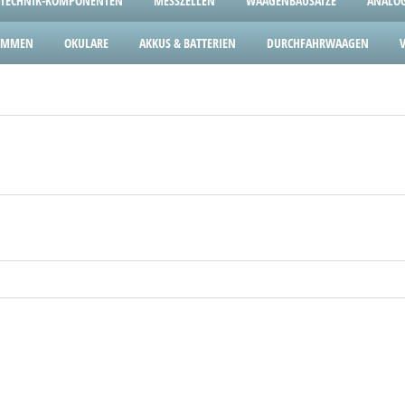
TECHNIK-KOMPONENTEN
MESSZELLEN
WAAGENBAUSÄTZE
ANALOG
LEMMEN
OKULARE
AKKUS & BATTERIEN
DURCHFAHRWAAGEN