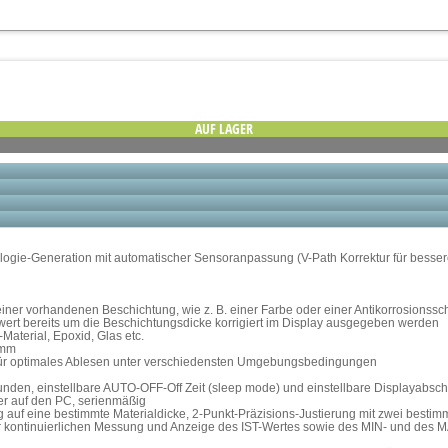
AUF LAGER
ogie-Generation mit automatischer Sensoranpassung (V-Path Korrektur für besser
ner vorhandenen Beschichtung, wie z. B. einer Farbe oder einer Antikorrosionssc
wert bereits um die Beschichtungsdicke korrigiert im Display ausgegeben werden
Material, Epoxid, Glas etc.
 mm
, für optimales Ablesen unter verschiedensten Umgebungsbedingungen
tunden, einstellbare AUTO-OFF-Off Zeit (sleep mode) und einstellbare Displayabsc
r auf den PC, serienmäßig
g auf eine bestimmte Materialdicke, 2-Punkt-Präzisions-Justierung mit zwei bestim
kontinuierlichen Messung und Anzeige des IST-Wertes sowie des MIN- und des MA