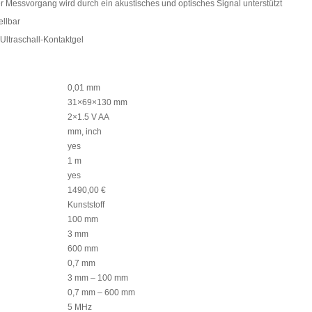
 Messvorgang wird durch ein akustisches und optisches Signal unterstützt
ellbar
Ultraschall-Kontaktgel
0,01 mm
31×69×130 mm
2×1.5 V AA
mm, inch
yes
1 m
yes
1490,00 €
Kunststoff
100 mm
3 mm
600 mm
0,7 mm
3 mm – 100 mm
0,7 mm – 600 mm
5 MHz