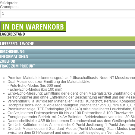
Stückpreis:
Grundpreis:
LAGERBESTAND
LIEFERZEIT: 1 WOCHE
BESCHREIBUNG
INFORMATIONEN
ZUBEHÖR
FRAGE ZUM PRODUKT
Premium Materialdickenmessgerät auf Ultraschallbasis: Neue NT-Messtechnol
Dual-Messmodus zur Ermittlung der Materialstärke:
- Puls-Echo-Modus (bis 600 mm)
- Echo-Echo-Modus (bis 100 mm)
Echo-Echo-Messung: Ermittlung der eigentlichen Materialstärke unabhängig ei
zerstörungsfrei und ohne Entfernung der Beschichtung ermittelt und der Mess
Verwendbar u. a. auf diesen Materialien: Metall, Kunststoff, Keramik, Komposit-
Hochpräzisions-Modus: Ablesegenauigkeit umschaltbar von 0,1 mm auf 0,01
Premiumanzeige: TFT-Farbdisplay (320×240) mit einstellbarer Leuchtstärke
Großer, interner Datenspeicher für bis zu 100 Datenreihen à 100 Einzelwerte
Energiesparender Betrieb: mit 2× AA Batterien, Betriebsdauer von mind. 30 S
Datenschnittstelle USB für bequemen Datendownload aus dem Gerätespeiche
Dreifach-Kalibriermodus: Automatische 0-Punkt-Justierung, 1-Punkt-Justierun
Dreifach-Messmodus mit Standard-Modus (Punkt-Messung), Scan-Modus (zur 
zwischen dem IST-Messwert und einer manuell festgelegten Nenndicke