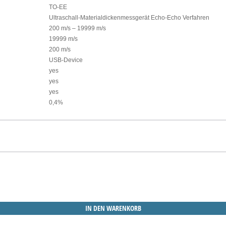
TO-EE
Ultraschall-Materialdickenmessgerät Echo-Echo Verfahren
200 m/s – 19999 m/s
19999 m/s
200 m/s
USB-Device
yes
yes
yes
0,4%