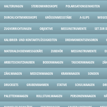
HALTERUNGEN
STEREOMIKROSKOPE
POLARISATIONSEINHEITEN
DURCHLICHTMIKROSKOPE
GRÖSSENMESSSTÄBE
Λ-SLIPS
WIEGES
ZUGVORRICHTUNGEN
OBJEKTIVE
MESSINSTRUMENTE
SET ZUR
KALIBRIER- UND KONTAKTFLÜSSIGKEITEN
DREHMOMENTSENSOREN
MATERIALDICKENMESSGERÄTE
ZUBEHÖR
MESSINSTRUMENTE
E
ARBEITSSCHUTZHAUBEN
BODENWAAGEN
TASCHENWAAGEN
ZÄ
ZÄHLWAAGEN
MEDIZINWAAGEN
KRANWAAGEN
SONDEN
DRUCKSETS
GRUBENRAHMEN
STATIVE
SCHULWAAGEN
DR
PALETTENWAAGEN
ROLLSTUHLWAAGEN
PERSONENWAAGEN
H