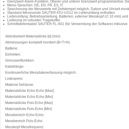
Grenzwert-Alarm-Funktion: Oberer und unterer Grenzwert programmierbar. Der
Menü-Sprachen: DE, EN, FR, ES, IT
Speicherung der Messwerte mit Zeitstempel möglich, Datum und Uhrzeit einst
Standard-Messsonde SAUTER ATU-US12 im Lieferumfang enthalten
Lieferumfang: Betriebsanleitung, Batterien, externer Messkopf (∅ 10 mm) und 
Lieferung im robusten Tragekoffer
Schnittstellenkabel SAUTER FL-A01 (für Verwendung der Software) inklusive
Ablesbarkeit Materialdicke [d] (mm):
Abmessungen komplett montiert (B×T×H):
Batterie:
Einheiten:
Grenzwertfunktion:
Kabellänge:
Kontinuierliche Messdatenerfassung möglich:
Listenpreis:
Material Gehäuse:
Materialdicke Echo-Echo [Max]:
Materialdicke Echo-Echo [Min]:
Materialdicke Puls-Echo [Max]:
Materialdicke Puls-Echo [Min]:
Messbereich Echo-Echo:
Messbereich Puls-Echo:
Messkopf Messfrequenz: