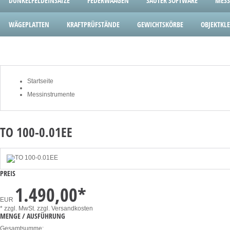
DUNKELFELDEINSÄTZE
FEDERWAAGEN
SAUTER SOFTWARE
MESS
WÄGEPLATTEN
KRAFTPRÜFSTÄNDE
GEWICHTSKÖRBE
OBJEKTK
Startseite
Messinstrumente
TO 100-0.01EE
PREIS
1.490,00
*
EUR
* zzgl. MwSt.
zzgl. Versandkosten
MENGE / AUSFÜHRUNG
Gesamtsumme: