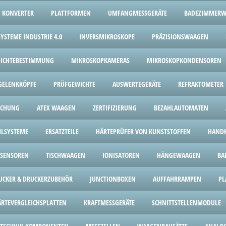
KONVERTER
PLATTFORMEN
UMFANGMESSGERÄTE
BADEZIMMER
YSTEME INDUSTRIE 4.0
INVERSMIKROSKOPE
PRÄZISIONSWAAGEN
 DICHTEBESTIMMUNG
MIKROSKOPKAMERAS
MIKROSKOPKONDENSOREN
GELENKKÖPFE
PRÜFGEWICHTE
AUSWERTEGERÄTE
REFRAKTOMETER
ICHUNG
ATEX WAAGEN
ZERTIFIZIERUNG
BEZAHLAUTOMATEN
HLSYSTEME
ERSATZTEILE
HÄRTEPRÜFER VON KUNSTSTOFFEN
HANDK
SENSOREN
TISCHWAAGEN
IONISATOREN
HÄNGEWAAGEN
BA
UCKER & DRUCKERZUBEHÖR
JUNCTIONBOXEN
AUFFAHRRAMPEN
PL
ÄRTEVERGLEICHSPLATTEN
KRAFTMESSGERÄTE
SCHNITTSTELLENMODULE