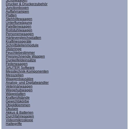
Schulwaagen
Drucker & Druckerzubehör
Junctionboxen
Auffahrrampen
Platten
Stehhilfewaagen
Unterflurwägung
Palettenwaagen
Rollstuhlwaagen
Personenwaagen
Härtevergleichsplatten
Kraftmessgeräte
Schnittstellenmodule
Stützringe
Feuchtebestimmer
Preisrechnende Waagen
Dunkelfeldeinsätze
Federwaagen
SAUTER Software
Messtechnik-Komponenten
Messzellen
Waagenbausätze
Analog- und Digitalwandler
Veterinärwaagen
Wiegehubwagen
Wägeplatten
Kraftprüfstände
Gewichtskörbe
Objektklemmen
Okulare
Akkus & Batterien
Durchfahrwaagen
Videomikroskope
Haltegriffe