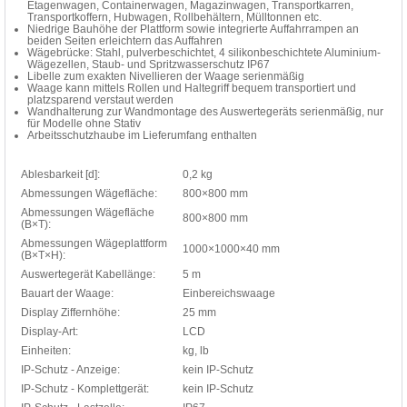
Etagenwagen, Containerwagen, Magazinwagen, Transportkarren,
Transportkoffern, Hubwagen, Rollbehältern, Mülltonnen etc.
Niedrige Bauhöhe der Plattform sowie integrierte Auffahrrampen an
beiden Seiten erleichtern das Auffahren
Wägebrücke: Stahl, pulverbeschichtet, 4 silikonbeschichtete Aluminium-
Wägezellen, Staub- und Spritzwasserschutz IP67
Libelle zum exakten Nivellieren der Waage serienmäßig
Waage kann mittels Rollen und Haltegriff bequem transportiert und
platzsparend verstaut werden
Wandhalterung zur Wandmontage des Auswertegeräts serienmäßig, nur
für Modelle ohne Stativ
Arbeitsschutzhaube im Lieferumfang enthalten
Ablesbarkeit [d]:
0,2 kg
Abmessungen Wägefläche:
800×800 mm
Abmessungen Wägefläche
800×800 mm
(B×T):
Abmessungen Wägeplattform
1000×1000×40 mm
(B×T×H):
Auswertegerät Kabellänge:
5 m
Bauart der Waage:
Einbereichswaage
Display Ziffernhöhe:
25 mm
Display-Art:
LCD
Einheiten:
kg, lb
IP-Schutz - Anzeige:
kein IP-Schutz
IP-Schutz - Komplettgerät:
kein IP-Schutz