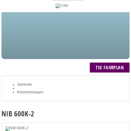
STARTSEITE
BLOG
MEIN KONTO
NEWSLETTER
TSE FAHRPLAN
ZUM WARENKORB: 0 ARTIKEL / € 0,00
TSE FAHRPLAN
Startseite
Industriewaagen
NIB 600K-2