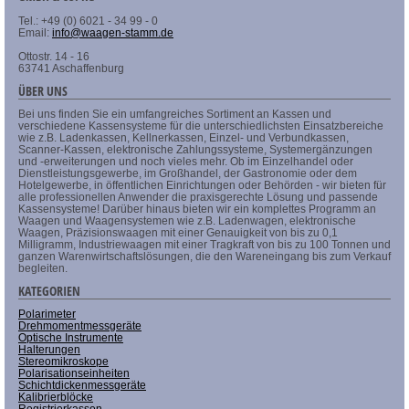
Tel.: +49 (0) 6021 - 34 99 - 0
Email:
info@waagen-stamm.de
Ottostr. 14 - 16
63741 Aschaffenburg
ÜBER UNS
Bei uns finden Sie ein umfangreiches Sortiment an Kassen und
verschiedene Kassensysteme für die unterschiedlichsten Einsatzbereiche
wie z.B. Ladenkassen, Kellnerkassen, Einzel- und Verbundkassen,
Scanner-Kassen, elektronische Zahlungssysteme, Systemergänzungen
und -erweiterungen und noch vieles mehr. Ob im Einzelhandel oder
Dienstleistungsgewerbe, im Großhandel, der Gastronomie oder dem
Hotelgewerbe, in öffentlichen Einrichtungen oder Behörden - wir bieten für
alle professionellen Anwender die praxisgerechte Lösung und passende
Kassensysteme! Darüber hinaus bieten wir ein komplettes Programm an
Waagen und Waagensystemen wie z.B. Ladenwagen, elektronische
Waagen, Präzisionswaagen mit einer Genauigkeit von bis zu 0,1
Milligramm, Industriewaagen mit einer Tragkraft von bis zu 100 Tonnen und
ganzen Warenwirtschaftslösungen, die den Wareneingang bis zum Verkauf
begleiten.
KATEGORIEN
Polarimeter
Drehmomentmessgeräte
Optische Instrumente
Halterungen
Stereomikroskope
Polarisationseinheiten
Schichtdickenmessgeräte
Kalibrierblöcke
Registrierkassen