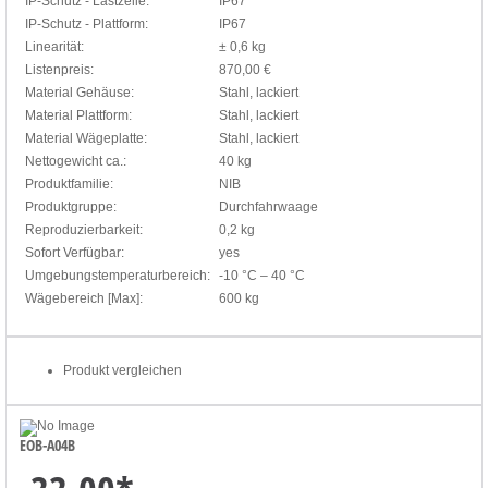
IP-Schutz - Lastzelle:
IP67
IP-Schutz - Plattform:
IP67
Linearität:
± 0,6 kg
Listenpreis:
870,00 €
Material Gehäuse:
Stahl, lackiert
Material Plattform:
Stahl, lackiert
Material Wägeplatte:
Stahl, lackiert
Nettogewicht ca.:
40 kg
Produktfamilie:
NIB
Produktgruppe:
Durchfahrwaage
Reproduzierbarkeit:
0,2 kg
Sofort Verfügbar:
yes
Umgebungstemperaturbereich:
-10 °C – 40 °C
Wägebereich [Max]:
600 kg
Produkt vergleichen
EOB-A04B