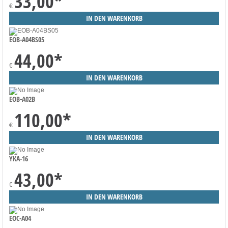
33,00
*
€
EOB-A04BS05
44,00
*
€
EOB-A02B
110,00
*
€
YKA-16
43,00
*
€
EOC-A04