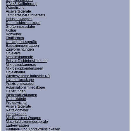
DAkkS-Kalibrierung
Wägetische
Auswertegeräte
Temperatur-Kalibriersets
Industriewaagen
Durchlichtmikroskope
Größenmessstäbe
λ-Slips
Konverter
Plattformen
Umfangmessgeräte
Badezimmerwaagen
Zugvorrichtungen
Objektive
Messinstrumente
Set zur Dichtebestimmung
Mikroskopkameras
Mikroskopkondensoren
Objekthalter
Wiegesysteme Industrie 4.0
Inversmikroskope
Präzisionswaagen
Polarisationsmikroskope
Halterungen
Biegevorrichtungen
Gelenkköpfe
Prüfgewichte
Auswertegeräte
Refraktometer
Organwaage
Medizinische Waagen
Materialdickenmessgeräte
Ladenwaagen
Kalibrier- und Kontaktflüssigkeiten