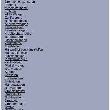
Drehmomentsensoren
Zubehör
Messinstrumente
Eichung
ATEX Waagen
Zertifizierung
Bezahlautomaten
Analysenwaagen
Laborwaagen
Industriewaagen
Arbeitsschutzhauben
Bodenwaagen
Taschenwaagen
Zählsysteme
Ersatzteile
Härteprüfer von Kunststoffen
Handkraftmesser
Junctionboxen
Plattformwaagen
Zählwaagen
Medizinwaagen
Kranwaagen
Sonden
Sensoren
Tischwaagen
Ionisatoren
Hängewaagen
Babywaagen
Grabsteintester
Druckstücke
Stuhlwaagen
Drucksets
Grubenrahmen
Stative