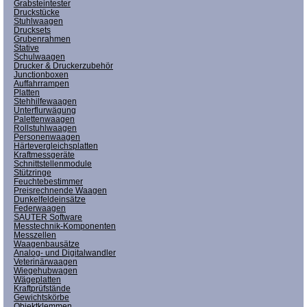
Grabsteintester
Druckstücke
Stuhlwaagen
Drucksets
Grubenrahmen
Stative
Schulwaagen
Drucker & Druckerzubehör
Junctionboxen
Auffahrrampen
Platten
Stehhilfewaagen
Unterflurwägung
Palettenwaagen
Rollstuhlwaagen
Personenwaagen
Härtevergleichsplatten
Kraftmessgeräte
Schnittstellenmodule
Stützringe
Feuchtebestimmer
Preisrechnende Waagen
Dunkelfeldeinsätze
Federwaagen
SAUTER Software
Messtechnik-Komponenten
Messzellen
Waagenbausätze
Analog- und Digitalwandler
Veterinärwaagen
Wiegehubwagen
Wägeplatten
Kraftprüfstände
Gewichtskörbe
Objektklemmen