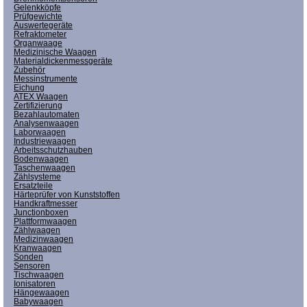
Gelenkköpfe
Prüfgewichte
Auswertegeräte
Refraktometer
Organwaage
Medizinische Waagen
Materialdickenmessgeräte
Zubehör
Messinstrumente
Eichung
ATEX Waagen
Zertifizierung
Bezahlautomaten
Analysenwaagen
Laborwaagen
Industriewaagen
Arbeitsschutzhauben
Bodenwaagen
Taschenwaagen
Zählsysteme
Ersatzteile
Härteprüfer von Kunststoffen
Handkraftmesser
Junctionboxen
Plattformwaagen
Zählwaagen
Medizinwaagen
Kranwaagen
Sonden
Sensoren
Tischwaagen
Ionisatoren
Hängewaagen
Babywaagen