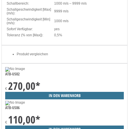
Schallbereich:
1000 m/s – 9999 m/s
Schallgeschwindigkeit [Max]
9999 m/s
(m/s):
Schallgeschwindigkeit [Min]
1000 m/s
(m/s):
Sofort Verfügbar:
yes
Toleranz (% von [Max]):
0,5%
Produkt vergleichen
ATB-US02
270,00
*
€
ATB-US06
110,00
*
€