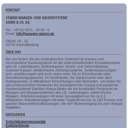
KONTAKT
STAMM WAAGEN- UND KASSENSYSTEME
GMBH & CO. KG
Tel.: +49 (0) 6021 - 34 99 - 0
Email:
info@waagen-stamm.de
Ottostr. 14 - 16
63741 Aschaffenburg
ÜBER UNS
Bei uns finden Sie ein umfangreiches Sortiment an Kassen und
verschiedene Kassensysteme für die unterschiedlichsten Einsatzbereiche
wie z.B. Ladenkassen, Kellnerkassen, Einzel- und Verbundkassen,
Scanner-Kassen, elektronische Zahlungssysteme, Systemergänzungen
und -erweiterungen und noch vieles mehr. Ob im Einzelhandel oder
Dienstleistungsgewerbe, im Großhandel, der Gastronomie oder dem
Hotelgewerbe, in öffentlichen Einrichtungen oder Behörden - wir bieten für
alle professionellen Anwender die praxisgerechte Lösung und passende
Kassensysteme! Darüber hinaus bieten wir ein komplettes Programm an
Waagen und Waagensystemen wie z.B. Ladenwagen, elektronische
Waagen, Präzisionswaagen mit einer Genauigkeit von bis zu 0,1
Milligramm, Industriewaagen mit einer Tragkraft von bis zu 100 Tonnen und
ganzen Warenwirtschaftslösungen, die den Wareneingang bis zum Verkauf
begleiten.
KATEGORIEN
Schichtdickenmessgeräte
Kalibrierblöcke