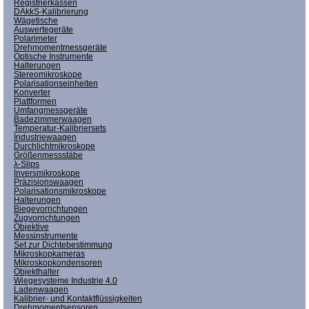
Registrierkassen
DAkkS-Kalibrierung
Wägetische
Auswertegeräte
Polarimeter
Drehmomentmessgeräte
Optische Instrumente
Halterungen
Stereomikroskope
Polarisationseinheiten
Konverter
Plattformen
Umfangmessgeräte
Badezimmerwaagen
Temperatur-Kalibriersets
Industriewaagen
Durchlichtmikroskope
Größenmessstäbe
λ-Slips
Inversmikroskope
Präzisionswaagen
Polarisationsmikroskope
Halterungen
Biegevorrichtungen
Zugvorrichtungen
Objektive
Messinstrumente
Set zur Dichtebestimmung
Mikroskopkameras
Mikroskopkondensoren
Objekthalter
Wiegesysteme Industrie 4.0
Ladenwaagen
Kalibrier- und Kontaktflüssigkeiten
Drehmomentsensoren