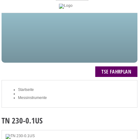
STARTSEITE
BLOG
MEIN KONTO
NEWSLETTER
TSE FAHRPLAN
ZUM WARENKORB: 0 ARTIKEL / € 0,00
TSE FAHRPLAN
Startseite
Messinstrumente
TN 230-0.1US