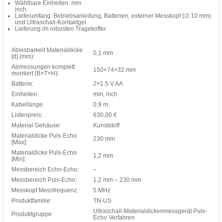
Wählbare Einheiten: mm
inch
Lieferumfang: Betriebsanleitung, Batterien, externer Messkopf (∅ 10 mm)
und Ultraschall-Kontaktgel
Lieferung im robusten Tragekoffer
Ablesbarkeit Materialdicke
0,1 mm
[d] (mm):
Abmessungen komplett
150×74×32 mm
montiert (B×T×H):
Batterie:
2×1.5 V AA
Einheiten:
mm, inch
Kabellänge:
0,9 m
Listenpreis:
630,00 €
Material Gehäuse:
Kunststoff
Materialdicke Puls-Echo
230 mm
[Max]:
Materialdicke Puls-Echo
1,2 mm
[Min]:
Messbereich Echo-Echo:
–
Messbereich Puls-Echo:
1,2 mm – 230 mm
Messkopf Messfrequenz:
5 MHz
Produktfamilie:
TN-US
Ultraschall-Materialdickenmessgerät Puls-
Produktgruppe:
Echo Verfahren