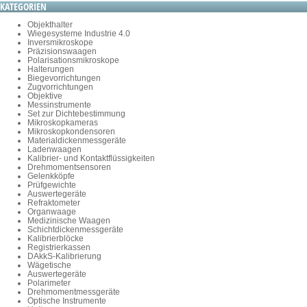
KATEGORIEN
Objekthalter
Wiegesysteme Industrie 4.0
Inversmikroskope
Präzisionswaagen
Polarisationsmikroskope
Halterungen
Biegevorrichtungen
Zugvorrichtungen
Objektive
Messinstrumente
Set zur Dichtebestimmung
Mikroskopkameras
Mikroskopkondensoren
Materialdickenmessgeräte
Ladenwaagen
Kalibrier- und Kontaktflüssigkeiten
Drehmomentsensoren
Gelenkköpfe
Prüfgewichte
Auswertegeräte
Refraktometer
Organwaage
Medizinische Waagen
Schichtdickenmessgeräte
Kalibrierblöcke
Registrierkassen
DAkkS-Kalibrierung
Wägetische
Auswertegeräte
Polarimeter
Drehmomentmessgeräte
Optische Instrumente