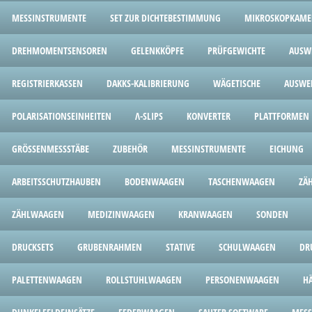
MESSINSTRUMENTE
SET ZUR DICHTEBESTIMMUNG
MIKROSKOPKAME
DREHMOMENTSENSOREN
GELENKKÖPFE
PRÜFGEWICHTE
AUSW
REGISTRIERKASSEN
DAKKS-KALIBRIERUNG
WÄGETISCHE
AUSWE
POLARISATIONSEINHEITEN
Λ-SLIPS
KONVERTER
PLATTFORMEN
GRÖSSENMESSSTÄBE
ZUBEHÖR
MESSINSTRUMENTE
EICHUNG
ARBEITSSCHUTZHAUBEN
BODENWAAGEN
TASCHENWAAGEN
ZÄ
ZÄHLWAAGEN
MEDIZINWAAGEN
KRANWAAGEN
SONDEN
DRUCKSETS
GRUBENRAHMEN
STATIVE
SCHULWAAGEN
DR
PALETTENWAAGEN
ROLLSTUHLWAAGEN
PERSONENWAAGEN
H