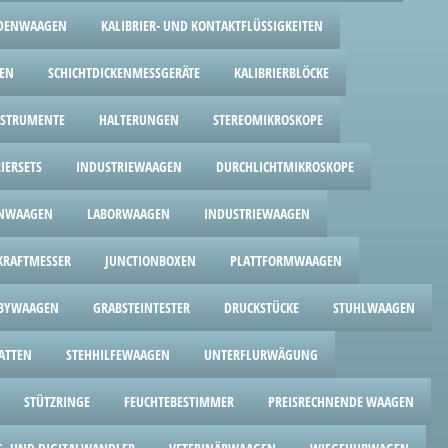
DENWAAGEN
KALIBRIER- UND KONTAKTFLÜSSIGKEITEN
GEN
SCHICHTDICKENMESSGERÄTE
KALIBRIERBLÖCKE
NSTRUMENTE
HALTERUNGEN
STEREOMIKROSKOPE
IERSETS
INDUSTRIEWAAGEN
DURCHLICHTMIKROSKOPE
ENWAAGEN
LABORWAAGEN
INDUSTRIEWAAGEN
RAFTMESSER
JUNCTIONBOXEN
PLATTFORMWAAGEN
BYWAAGEN
GRABSTEINTESTER
DRUCKSTÜCKE
STUHLWAAGEN
ATTEN
STEHHILFEWAAGEN
UNTERFLURWÄGUNG
STÜTZRINGE
FEUCHTEBESTIMMER
PREISRECHNENDE WAAGEN