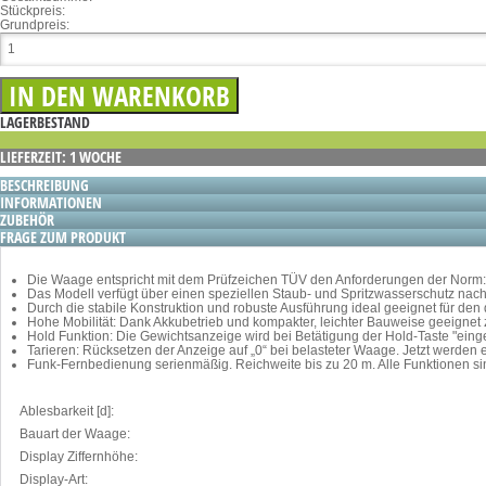
Stückpreis:
Grundpreis:
LAGERBESTAND
LIEFERZEIT: 1 WOCHE
BESCHREIBUNG
INFORMATIONEN
ZUBEHÖR
FRAGE ZUM PRODUKT
Die Waage entspricht mit dem Prüfzeichen TÜV den Anforderungen der Norm: 
Das Modell verfügt über einen speziellen Staub- und Spritzwasserschutz n
Durch die stabile Konstruktion und robuste Ausführung ideal geeignet für den 
Hohe Mobilität: Dank Akkubetrieb und kompakter, leichter Bauweise geeignet 
Hold Funktion: Die Gewichtsanzeige wird bei Betätigung der Hold-Taste "eing
Tarieren: Rücksetzen der Anzeige auf „0“ bei belasteter Waage. Jetzt werden
Funk-Fernbedienung serienmäßig. Reichweite bis zu 20 m. Alle Funktionen
Ablesbarkeit [d]:
Bauart der Waage:
Display Ziffernhöhe:
Display-Art: