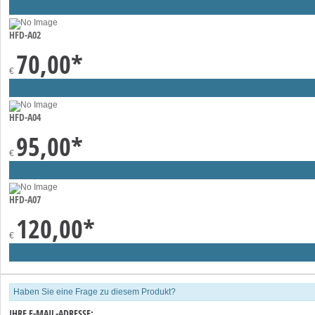
HFD-A02
70,00
*
€
HFD-A04
95,00
*
€
HFD-A07
120,00
*
€
Haben Sie eine Frage zu diesem Produkt?
IHRE E-MAIL-ADRESSE: