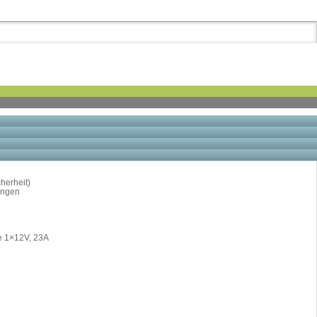
herheit)
ungen
e 1×12V, 23A