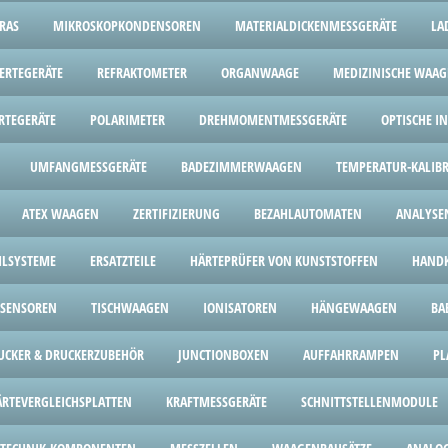
RAS
MIKROSKOPKONDENSOREN
MATERIALDICKENMESSGERÄTE
LA
ERTEGERÄTE
REFRAKTOMETER
ORGANWAAGE
MEDIZINISCHE WAA
RTEGERÄTE
POLARIMETER
DREHMOMENTMESSGERÄTE
OPTISCHE I
UMFANGMESSGERÄTE
BADEZIMMERWAAGEN
TEMPERATUR-KALIBR
ATEX WAAGEN
ZERTIFIZIERUNG
BEZAHLAUTOMATEN
ANALYS
HLSYSTEME
ERSATZTEILE
HÄRTEPRÜFER VON KUNSTSTOFFEN
HANDK
SENSOREN
TISCHWAAGEN
IONISATOREN
HÄNGEWAAGEN
BA
UCKER & DRUCKERZUBEHÖR
JUNCTIONBOXEN
AUFFAHRRAMPEN
PL
ÄRTEVERGLEICHSPLATTEN
KRAFTMESSGERÄTE
SCHNITTSTELLENMODULE