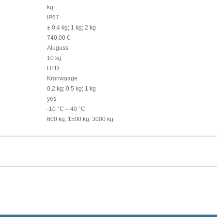
kg
IP67
± 0,4 kg; 1 kg; 2 kg
740,00 €
Aluguss
10 kg
HFD
Kranwaage
0,2 kg; 0,5 kg; 1 kg
yes
-10 °C – 40 °C
600 kg; 1500 kg; 3000 kg