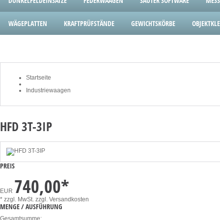
DUNKELFELDEINSÄTZE
FEDERWAAGEN
SAUTER SOFTWARE
MESS
WÄGEPLATTEN
KRAFTPRÜFSTÄNDE
GEWICHTSKÖRBE
OBJEKTK
Startseite
Industriewaagen
HFD 3T-3IP
PREIS
740,00
*
EUR
* zzgl. MwSt.
zzgl. Versandkosten
MENGE / AUSFÜHRUNG
Gesamtsumme: