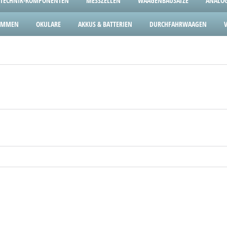
TECHNIK-KOMPONENTEN
MESSZELLEN
WAAGENBAUSÄTZE
ANALOG
LEMMEN
OKULARE
AKKUS & BATTERIEN
DURCHFAHRWAAGEN