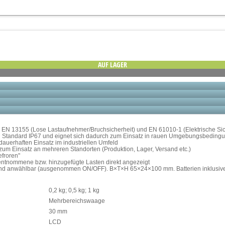
AUF LAGER
EN 13155 (Lose Lastaufnehmer/Bruchsicherheit) und EN 61010-1 (Elektrische Sic
ach Standard IP67 und eignet sich dadurch zum Einsatz in rauen Umgebungsbeding
dauerhaften Einsatz im industriellen Umfeld
zum Einsatz an mehreren Standorten (Produktion, Lager, Versand etc.)
efroren"
 entnommene bzw. hinzugefügte Lasten direkt angezeigt
 sind anwählbar (ausgenommen ON/OFF). B×T×H 65×24×100 mm. Batterien inklusiv
0,2 kg; 0,5 kg; 1 kg
Mehrbereichswaage
30 mm
LCD