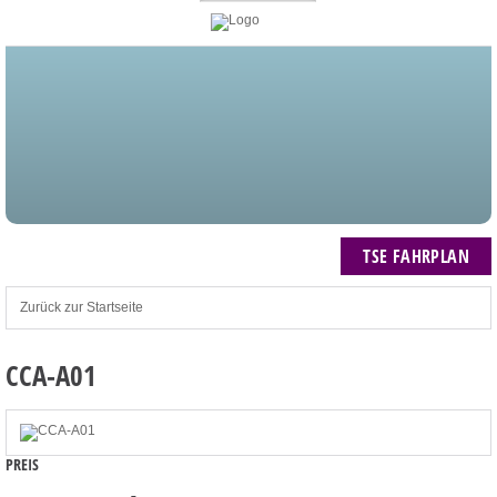
STARTSEITE
BLOG
MEIN KONTO
NEWSLETTER
TSE FAHRPLAN
ZUM WARENKORB: 0 ARTIKEL / € 0,00
TSE FAHRPLAN
Zurück zur Startseite
CCA-A01
PREIS