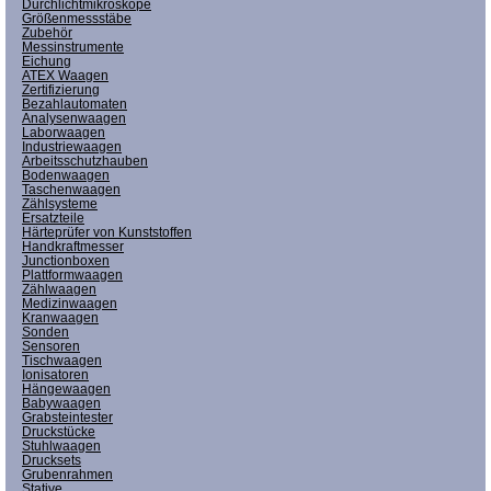
Durchlichtmikroskope
Größenmessstäbe
Zubehör
Messinstrumente
Eichung
ATEX Waagen
Zertifizierung
Bezahlautomaten
Analysenwaagen
Laborwaagen
Industriewaagen
Arbeitsschutzhauben
Bodenwaagen
Taschenwaagen
Zählsysteme
Ersatzteile
Härteprüfer von Kunststoffen
Handkraftmesser
Junctionboxen
Plattformwaagen
Zählwaagen
Medizinwaagen
Kranwaagen
Sonden
Sensoren
Tischwaagen
Ionisatoren
Hängewaagen
Babywaagen
Grabsteintester
Druckstücke
Stuhlwaagen
Drucksets
Grubenrahmen
Stative