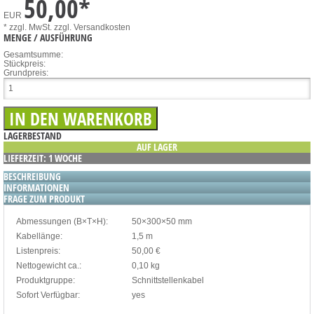
50,00
*
EUR
* zzgl. MwSt.
zzgl. Versandkosten
MENGE / AUSFÜHRUNG
Gesamtsumme:
Stückpreis:
Grundpreis:
LAGERBESTAND
AUF LAGER
LIEFERZEIT: 1 WOCHE
BESCHREIBUNG
INFORMATIONEN
FRAGE ZUM PRODUKT
Abmessungen (B×T×H):
50×300×50 mm
Kabellänge:
1,5 m
Listenpreis:
50,00 €
Nettogewicht ca.:
0,10 kg
Produktgruppe:
Schnittstellenkabel
Sofort Verfügbar:
yes