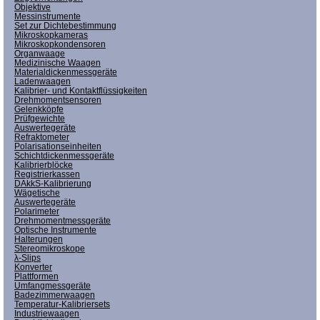
Objektive
Messinstrumente
Set zur Dichtebestimmung
Mikroskopkameras
Mikroskopkondensoren
Organwaage
Medizinische Waagen
Materialdickenmessgeräte
Ladenwaagen
Kalibrier- und Kontaktflüssigkeiten
Drehmomentsensoren
Gelenkköpfe
Prüfgewichte
Auswertegeräte
Refraktometer
Polarisationseinheiten
Schichtdickenmessgeräte
Kalibrierblöcke
Registrierkassen
DAkkS-Kalibrierung
Wägetische
Auswertegeräte
Polarimeter
Drehmomentmessgeräte
Optische Instrumente
Halterungen
Stereomikroskope
λ-Slips
Konverter
Plattformen
Umfangmessgeräte
Badezimmerwaagen
Temperatur-Kalibriersets
Industriewaagen