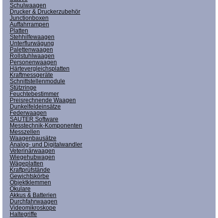
Schulwaagen
Drucker & Druckerzubehör
Junctionboxen
Auffahrrampen
Platten
Stehhilfewaagen
Unterflurwägung
Palettenwaagen
Rollstuhlwaagen
Personenwaagen
Härtevergleichsplatten
Kraftmessgeräte
Schnittstellenmodule
Stützringe
Feuchtebestimmer
Preisrechnende Waagen
Dunkelfeldeinsätze
Federwaagen
SAUTER Software
Messtechnik-Komponenten
Messzellen
Waagenbausätze
Analog- und Digitalwandler
Veterinärwaagen
Wiegehubwagen
Wägeplatten
Kraftprüfstände
Gewichtskörbe
Objektklemmen
Okulare
Akkus & Batterien
Durchfahrwaagen
Videomikroskope
Haltegriffe