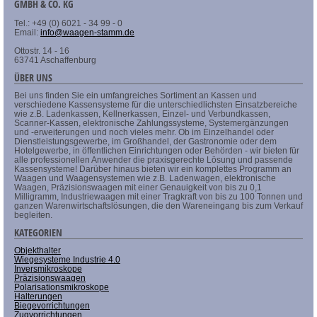
GMBH & CO. KG
Tel.: +49 (0) 6021 - 34 99 - 0
Email:
info@waagen-stamm.de
Ottostr. 14 - 16
63741 Aschaffenburg
ÜBER UNS
Bei uns finden Sie ein umfangreiches Sortiment an Kassen und
verschiedene Kassensysteme für die unterschiedlichsten Einsatzbereiche
wie z.B. Ladenkassen, Kellnerkassen, Einzel- und Verbundkassen,
Scanner-Kassen, elektronische Zahlungssysteme, Systemergänzungen
und -erweiterungen und noch vieles mehr. Ob im Einzelhandel oder
Dienstleistungsgewerbe, im Großhandel, der Gastronomie oder dem
Hotelgewerbe, in öffentlichen Einrichtungen oder Behörden - wir bieten für
alle professionellen Anwender die praxisgerechte Lösung und passende
Kassensysteme! Darüber hinaus bieten wir ein komplettes Programm an
Waagen und Waagensystemen wie z.B. Ladenwagen, elektronische
Waagen, Präzisionswaagen mit einer Genauigkeit von bis zu 0,1
Milligramm, Industriewaagen mit einer Tragkraft von bis zu 100 Tonnen und
ganzen Warenwirtschaftslösungen, die den Wareneingang bis zum Verkauf
begleiten.
KATEGORIEN
Objekthalter
Wiegesysteme Industrie 4.0
Inversmikroskope
Präzisionswaagen
Polarisationsmikroskope
Halterungen
Biegevorrichtungen
Zugvorrichtungen