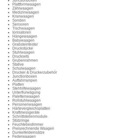
Junctionboxen
Plattformwaagen
Zählwaagen
Medizinwaagen
Kranwaagen
Sonden
Sensoren
Tischwaagen
Ionisatoren
Hängewaagen
Babywaagen
Grabsteintester
Druckstücke
Stuhlwaagen
Drucksets
Grubenrahmen
Stative
Schulwaagen
Drucker & Druckerzubehör
Junctionboxen
Auffahrrampen
Platten
Stehhilfewaagen
Unterflurwägung
Palettenwaagen
Rollstuhlwaagen
Personenwaagen
Härtevergleichsplatten
Kraftmessgeräte
Schnittstellenmodule
Stützringe
Feuchtebestimmer
Preisrechnende Waagen
Dunkelfeldeinsätze
Federwaagen