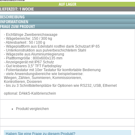
AUF LAGER
LIEFERZEIT: 1 WOCHE
BESCHREIBUNG
INFORMATIONEN
FRAGE ZUM PRODUKT
- Eichfähige Zweibereichswaage
- Wägebereiche: 150 / 300 kg
- Ablesbarkeit : 50 / 100 g
- Wägeplattform aus Edelstahl rostfrei dank Schutzart IP 65
- Unterkonstruktion aus pulverbeschichtetem Stahl
- Wägezelle aus Aluminiumlegierung
- Plattformgröße : 800x600x135 mm
- Anzeigegerät mit IP67 Schutz
- Gut lesbares 3,5'' TFT Farbdisplay
- Folientastatur mit 10er Tastatur für komfortable Bedienung
- viele Anwendungsbereiche wie beispielsweise:
Wiegen, Zählen, Summieren, Kommissionieren,
Kontrollieren, Dosieren
- bis zu 3 Schnittstellenplätze für Optionen wie RS232, USB, Ethernet
optional: DAkkS-Kalibrierschein
Produkt vergleichen
Haben Sie eine Frage zu diesem Produkt?