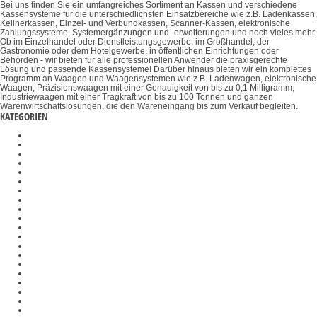
Bei uns finden Sie ein umfangreiches Sortiment an Kassen und verschiedene
Kassensysteme für die unterschiedlichsten Einsatzbereiche wie z.B. Ladenkassen,
Kellnerkassen, Einzel- und Verbundkassen, Scanner-Kassen, elektronische
Zahlungssysteme, Systemergänzungen und -erweiterungen und noch vieles mehr.
Ob im Einzelhandel oder Dienstleistungsgewerbe, im Großhandel, der
Gastronomie oder dem Hotelgewerbe, in öffentlichen Einrichtungen oder
Behörden - wir bieten für alle professionellen Anwender die praxisgerechte
Lösung und passende Kassensysteme! Darüber hinaus bieten wir ein komplettes
Programm an Waagen und Waagensystemen wie z.B. Ladenwagen, elektronische
Waagen, Präzisionswaagen mit einer Genauigkeit von bis zu 0,1 Milligramm,
Industriewaagen mit einer Tragkraft von bis zu 100 Tonnen und ganzen
Warenwirtschaftslösungen, die den Wareneingang bis zum Verkauf begleiten.
KATEGORIEN
Prüfgewichte
Auswertegeräte
Refraktometer
Organwaage
Medizinische Waagen
Materialdickenmessgeräte
Ladenwaagen
Kalibrier- und Kontaktflüssigkeiten
Drehmomentsensoren
Gelenkköpfe
Optische Instrumente
Halterungen
Stereomikroskope
Polarisationseinheiten
Schichtdickenmessgeräte
Kalibrierblöcke
Registrierkassen
DAkkS-Kalibrierung
Wägetische
Auswertegeräte