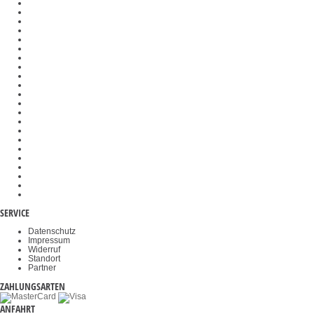
Schnittstellenmodule
Stützringe
Feuchtebestimmer
Preisrechnende Waagen
Dunkelfeldeinsätze
Federwaagen
SAUTER Software
Messtechnik-Komponenten
Messzellen
Waagenbausätze
Analog- und Digitalwandler
Veterinärwaagen
Wiegehubwagen
Wägeplatten
Kraftprüfstände
Gewichtskörbe
Objektklemmen
Okulare
Akkus & Batterien
Durchfahrwaagen
Videomikroskope
Haltegriffe
SERVICE
Datenschutz
Impressum
Widerruf
Standort
Partner
ZAHLUNGSARTEN
ANFAHRT