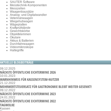
SAUTER Software
Messtechnik-Komponenten
Messzellen
Waagenbausätze
Analog- und Digitalwandler
Veterinärwaagen
Wiegehubwagen
Wägeplatten
Kraftprüfstände
Gewichtskörbe
Objektklemmen
Okulare
Akkus & Batterien
Durchfahrwaagen
Videomikroskope
Haltegriffe
AKTUELLE BLOGBEITRÄGE
09.12.2025
NÄCHSTE ÖFFENTLICHE EICHTERMINE 2026
10.01.2023
WARNHINWEIS FÜR KASSENSYSTEM-NUTZER
21.12.2022
MEHRWERTSTEUERSATZ FÜR GASTRONOMIE BLEIBT WEITER GESENKT!
09.12.2022
NÄCHSTE ÖFFENTLICHE EICHTERMINE 2023
24.01.2022
NÄCHSTE ÖFFENTLICHE EICHTERMINE 2022
TAGWOLKE
Kassen