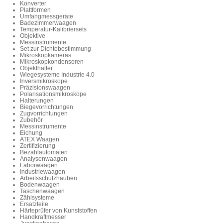
Konverter
Plattformen
Umfangmessgeräte
Badezimmerwaagen
Temperatur-Kalibriersets
Objektive
Messinstrumente
Set zur Dichtebestimmung
Mikroskopkameras
Mikroskopkondensoren
Objekthalter
Wiegesysteme Industrie 4.0
Inversmikroskope
Präzisionswaagen
Polarisationsmikroskope
Halterungen
Biegevorrichtungen
Zugvorrichtungen
Zubehör
Messinstrumente
Eichung
ATEX Waagen
Zertifizierung
Bezahlautomaten
Analysenwaagen
Laborwaagen
Industriewaagen
Arbeitsschutzhauben
Bodenwaagen
Taschenwaagen
Zählsysteme
Ersatzteile
Härteprüfer von Kunststoffen
Handkraftmesser