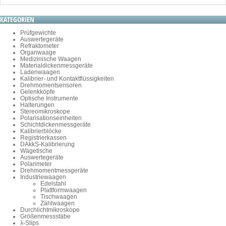
KATEGORIEN
Prüfgewichte
Auswertegeräte
Refraktometer
Organwaage
Medizinische Waagen
Materialdickenmessgeräte
Ladenwaagen
Kalibrier- und Kontaktflüssigkeiten
Drehmomentsensoren
Gelenkköpfe
Optische Instrumente
Halterungen
Stereomikroskope
Polarisationseinheiten
Schichtdickenmessgeräte
Kalibrierblöcke
Registrierkassen
DAkkS-Kalibrierung
Wägetische
Auswertegeräte
Polarimeter
Drehmomentmessgeräte
Industriewaagen
Edelstahl
Plattformwaagen
Tischwaagen
Zählwaagen
Durchlichtmikroskope
Größenmessstäbe
λ-Slips