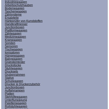
Industriewaagen
Arbeitsschutzhauben
Bodenwaagen
Taschenwaagen
Zählsysteme
Ersatzteile
Härteprüfer von Kunststoffen
Handkraftmesser
Junctionboxen
Plattformwaagen
Zählwaagen
Medizinwaagen
Kranwaagen
Sonden
Sensoren
Tischwaagen
Ionisatoren
Hängewaagen
Babywaagen
Grabsteintester
Druckstücke
Stuhlwaagen
Drucksets
Grubenrahmen
Stative
Schulwaagen
Drucker & Druckerzubehör
Junctionboxen
Auffahrrampen
Platten
Stehhilfewaagen
Unterflurwägung
Palettenwaagen
Rollstuhlwaagen