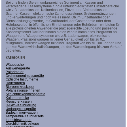
Bei uns finden Sie ein umfangreiches Sortiment an Kassen und
verschiedene Kassensysteme für die unterschiedlichsten Einsatzbereiche
wie z.B. Ladenkassen, Kellnerkassen, Einzel- und Verbundkassen,
Scanner-Kassen, elektronische Zahlungssysteme, Systemergänzungen
und -erweiterungen und noch vieles mehr. Ob im Einzelhandel oder
Dienstleistungsgewerbe, im Großhandel, der Gastronomie oder dem
Hotelgewerbe, in öffentlichen Einrichtungen oder Behörden - wir bieten für
alle professionellen Anwender die praxisgerechte Lösung und passende
Kassensysteme! Darüber hinaus bieten wir ein komplettes Programm an
Waagen und Waagensystemen wie z.B. Ladenwagen, elektronische
Waagen, Präzisionswaagen mit einer Genauigkeit von bis zu 0,1
Milligramm, Industriewaagen mit einer Tragkraft von bis zu 100 Tonnen und
ganzen Warenwirtschaftslösungen, die den Wareneingang bis zum Verkauf
begleiten.
KATEGORIEN
Wägetische
Auswertegeräte
Polarimeter
Drehmomentmessgeräte
Optische Instrumente
Halterungen
Stereomikroskope
Polarisationseinheiten
Schichtdickenmessgeräte
Kalibrierblöcke
Registrierkassen
DAkkS-Kalibrierung
Umfangmessgeräte
Badezimmerwaagen
Temperatur-Kalibriersets
Industriewaagen
Durchlichtmikroskope