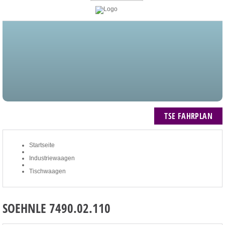
STARTSEITE
BLOG
MEIN KONTO
NEWSLETTER
TSE FAHRPLAN
ZUM WARENKORB: 0 ARTIKEL / € 0,00
TSE FAHRPLAN
Startseite
Industriewaagen
Tischwaagen
SOEHNLE 7490.02.110