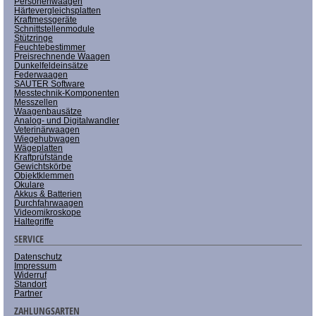
Personenwaagen
Härtevergleichsplatten
Kraftmessgeräte
Schnittstellenmodule
Stützringe
Feuchtebestimmer
Preisrechnende Waagen
Dunkelfeldeinsätze
Federwaagen
SAUTER Software
Messtechnik-Komponenten
Messzellen
Waagenbausätze
Analog- und Digitalwandler
Veterinärwaagen
Wiegehubwagen
Wägeplatten
Kraftprüfstände
Gewichtskörbe
Objektklemmen
Okulare
Akkus & Batterien
Durchfahrwaagen
Videomikroskope
Haltegriffe
SERVICE
Datenschutz
Impressum
Widerruf
Standort
Partner
ZAHLUNGSARTEN