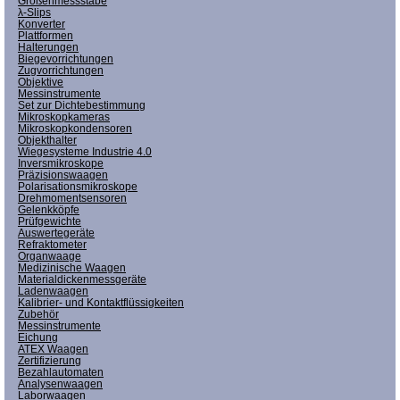
Größenmessstäbe
λ-Slips
Konverter
Plattformen
Halterungen
Biegevorrichtungen
Zugvorrichtungen
Objektive
Messinstrumente
Set zur Dichtebestimmung
Mikroskopkameras
Mikroskopkondensoren
Objekthalter
Wiegesysteme Industrie 4.0
Inversmikroskope
Präzisionswaagen
Polarisationsmikroskope
Drehmomentsensoren
Gelenkköpfe
Prüfgewichte
Auswertegeräte
Refraktometer
Organwaage
Medizinische Waagen
Materialdickenmessgeräte
Ladenwaagen
Kalibrier- und Kontaktflüssigkeiten
Zubehör
Messinstrumente
Eichung
ATEX Waagen
Zertifizierung
Bezahlautomaten
Analysenwaagen
Laborwaagen