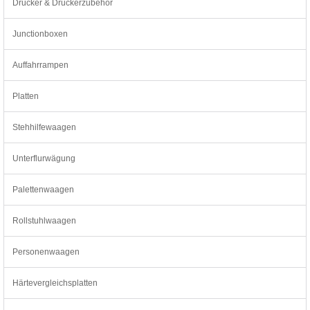
Drucker & Druckerzubehör
Junctionboxen
Auffahrrampen
Platten
Stehhilfewaagen
Unterflurwägung
Palettenwaagen
Rollstuhlwaagen
Personenwaagen
Härtevergleichsplatten