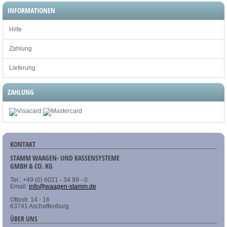
INFORMATIONEN
Hilfe
Zahlung
Lieferung
ZAHLUNG
KONTAKT
STAMM WAAGEN- UND KASSENSYSTEME
GMBH & CO. KG
Tel.: +49 (0) 6021 - 34 99 - 0
Email:
info@waagen-stamm.de
Ottostr. 14 - 16
63741 Aschaffenburg
ÜBER UNS