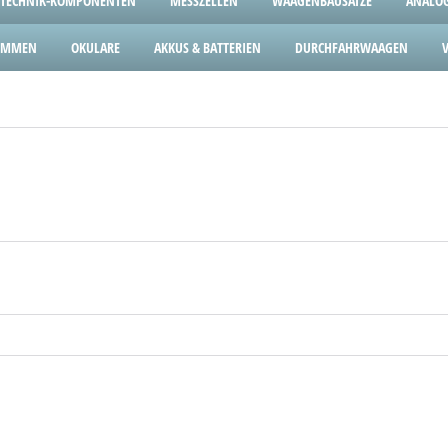
TECHNIK-KOMPONENTEN
MESSZELLEN
WAAGENBAUSÄTZE
ANALOG
LEMMEN
OKULARE
AKKUS & BATTERIEN
DURCHFAHRWAAGEN