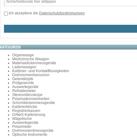
Ich akzeptiere die
Datenschutzbestimmungen
KATEGORIEN
Organwaage
Medizinische Waagen
Materialdickenmessgeräte
Ladenwaagen
Kalibrier- und Kontaktflüssigkeiten
Drehmomentsensoren
Gelenkköpfe
Prüfgewichte
Auswertegeräte
Refraktometer
Stereomikroskope
Polarisationseinheiten
Schichtdickenmessgeräte
Kalibrierblöcke
Registrierkassen
DAkkS-Kalibrierung
Wägetische
Auswertegeräte
Polarimeter
Drehmomentmessgeräte
Optische Instrumente