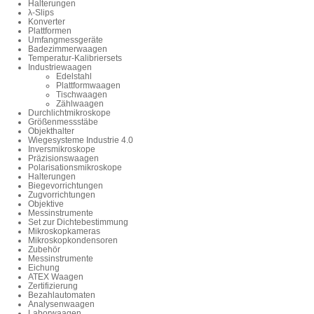
Halterungen
λ-Slips
Konverter
Plattformen
Umfangmessgeräte
Badezimmerwaagen
Temperatur-Kalibriersets
Industriewaagen
Edelstahl
Plattformwaagen
Tischwaagen
Zählwaagen
Durchlichtmikroskope
Größenmessstäbe
Objekthalter
Wiegesysteme Industrie 4.0
Inversmikroskope
Präzisionswaagen
Polarisationsmikroskope
Halterungen
Biegevorrichtungen
Zugvorrichtungen
Objektive
Messinstrumente
Set zur Dichtebestimmung
Mikroskopkameras
Mikroskopkondensoren
Zubehör
Messinstrumente
Eichung
ATEX Waagen
Zertifizierung
Bezahlautomaten
Analysenwaagen
Laborwaagen