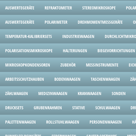
AUSWERTEGERÄTE
REFRAKTOMETER
STEREOMIKROSKOPE
POLAR
AUSWERTEGERÄTE
POLARIMETER
DREHMOMENTMESSGERÄTE
O
TEMPERATUR-KALIBRIERSETS
INDUSTRIEWAAGEN
DURCHLICHTMIKR
POLARISATIONSMIKROSKOPE
HALTERUNGEN
BIEGEVORRICHTUNGEN
MIKROSKOPKONDENSOREN
ZUBEHÖR
MESSINSTRUMENTE
EIC
ARBEITSSCHUTZHAUBEN
BODENWAAGEN
TASCHENWAAGEN
ZÄ
ZÄHLWAAGEN
MEDIZINWAAGEN
KRANWAAGEN
SONDEN
DRUCKSETS
GRUBENRAHMEN
STATIVE
SCHULWAAGEN
DR
PALETTENWAAGEN
ROLLSTUHLWAAGEN
PERSONENWAAGEN
H