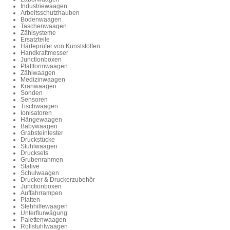
Industriewaagen
Arbeitsschutzhauben
Bodenwaagen
Taschenwaagen
Zählsysteme
Ersatzteile
Härteprüfer von Kunststoffen
Handkraftmesser
Junctionboxen
Plattformwaagen
Zählwaagen
Medizinwaagen
Kranwaagen
Sonden
Sensoren
Tischwaagen
Ionisatoren
Hängewaagen
Babywaagen
Grabsteintester
Druckstücke
Stuhlwaagen
Drucksets
Grubenrahmen
Stative
Schulwaagen
Drucker & Druckerzubehör
Junctionboxen
Auffahrrampen
Platten
Stehhilfewaagen
Unterflurwägung
Palettenwaagen
Rollstuhlwaagen