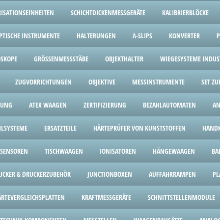
ISATIONSEINHEITEN
SCHICHTDICKENMESSGERÄTE
KALIBRIERBLÖCKE
PTISCHE INSTRUMENTE
HALTERUNGEN
Λ-SLIPS
KONVERTER
OSKOPE
GRÖSSENMESSSTÄBE
OBJEKTHALTER
WIEGESYSTEME INDUST
ZUGVORRICHTUNGEN
OBJEKTIVE
MESSINSTRUMENTE
SET Z
HUNG
ATEX WAAGEN
ZERTIFIZIERUNG
BEZAHLAUTOMATEN
AN
HLSYSTEME
ERSATZTEILE
HÄRTEPRÜFER VON KUNSTSTOFFEN
HANDK
SENSOREN
TISCHWAAGEN
IONISATOREN
HÄNGEWAAGEN
BA
UCKER & DRUCKERZUBEHÖR
JUNCTIONBOXEN
AUFFAHRRAMPEN
PL
ÄRTEVERGLEICHSPLATTEN
KRAFTMESSGERÄTE
SCHNITTSTELLENMODULE