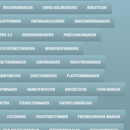
REGISTRIERKASSEN
DAKKS-KALIBRIERUNG
WÄGETISCHE
PLATTFORMEN
UMFANGMESSGERÄTE
BADEZIMMERWAAGEN
RIE 4.0
INVERSMIKROSKOPE
PRÄZISIONSWAAGEN
UR DICHTEBESTIMMUNG
MIKROSKOPKAMERAS
ALYSENWAAGEN
LABORWAAGEN
INDUSTRIEWAAGEN
RAFTMESSER
JUNCTIONBOXEN
PLATTFORMWAAGEN
BYWAAGEN
GRABSTEINTESTER
DRUCKSTÜCKE
STUHLWAAGEN
ATTEN
STEHHILFEWAAGEN
UNTERFLURWÄGUNG
STÜTZRINGE
FEUCHTEBESTIMMER
PREISRECHNENDE WAAGEN