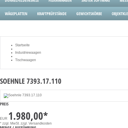
DUNKELFELDEINSÄTZE
FEDERWAAGEN
SAUTER SOFTWARE
MESS
WÄGEPLATTEN
KRAFTPRÜFSTÄNDE
GEWICHTSKÖRBE
OBJEKTK
Startseite
Industriewaagen
Tischwaagen
SOEHNLE 7393.17.110
PREIS
1.980,00
*
EUR
* zzgl. MwSt.
zzgl. Versandkosten
MENGE / AUSFÜHRUNG