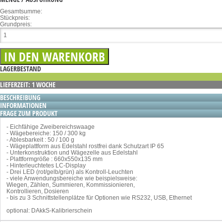
Gesamtsumme:
Stückpreis:
Grundpreis:
LAGERBESTAND
LIEFERZEIT: 1 WOCHE
BESCHREIBUNG
INFORMATIONEN
FRAGE ZUM PRODUKT
- Eichfähige Zweibereichswaage
- Wägebereiche: 150 / 300 kg
- Ablesbarkeit : 50 / 100 g
- Wägeplattform aus Edelstahl rostfrei dank Schutzart IP 65
- Unterkonstruktion und Wägezelle aus Edelstahl
- Plattformgröße : 660x550x135 mm
- Hinterleuchtetes LC-Display
- Drei LED (rot/gelb/grün) als Kontroll-Leuchten
- viele Anwendungsbereiche wie beispielsweise:
Wiegen, Zählen, Summieren, Kommissionieren,
Kontrollieren, Dosieren
- bis zu 3 Schnittstellenplätze für Optionen wie RS232, USB, Ethernet
optional: DAkkS-Kalibrierschein