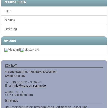
INFORMATIONEN
Hilfe
Zahlung
Lieferung
ZAHLUNG
KONTAKT
STAMM WAAGEN- UND KASSENSYSTEME
GMBH & CO. KG
Tel.: +49 (0) 6021 - 34 99 - 0
Email:
info@waagen-stamm.de
Ottostr. 14 - 16
63741 Aschaffenburg
ÜBER UNS
Bei uns finden Sie ein umfangreiches Sortiment an Kassen und