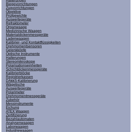
Halterungen
Biegevorrichtungen
Zugvorrichtungen
Objektive
Prüfgewichte
Auswertegeräte
Refraktometer
Organwaage
Medizinische Waagen
Materialdickenmessgeräte
Ladenwaagen
Kalibrier- und Kontaktflüssigkeiten
Drehmomentsensoren
Gelenkköpfe
Optische Instrumente
Halterungen
Stereomikroskope
Polarisationseinheiten
Schichtdickenmessgeräte
Kalibrierblöcke
Registrierkassen
DAkkS-Kalibrierung
Wägetische
Auswertegeräte
Polarimeter
Drehmomentmessgeräte
Zubehör
Messinstrumente
Eichung
ATEX Waagen
Zertifizierung
Bezahlautomaten
Analysenwaagen
Laborwaagen
Industriewaagen