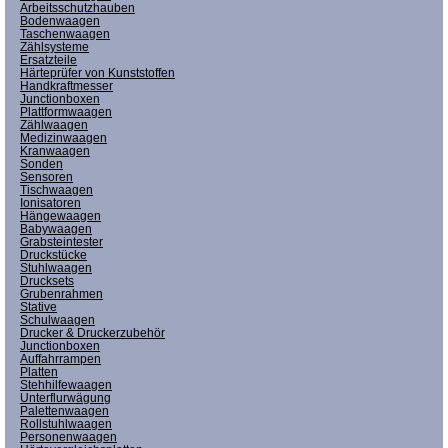
Arbeitsschutzhauben
Bodenwaagen
Taschenwaagen
Zählsysteme
Ersatzteile
Härteprüfer von Kunststoffen
Handkraftmesser
Junctionboxen
Plattformwaagen
Zählwaagen
Medizinwaagen
Kranwaagen
Sonden
Sensoren
Tischwaagen
Ionisatoren
Hängewaagen
Babywaagen
Grabsteintester
Druckstücke
Stuhlwaagen
Drucksets
Grubenrahmen
Stative
Schulwaagen
Drucker & Druckerzubehör
Junctionboxen
Auffahrrampen
Platten
Stehhilfewaagen
Unterflurwägung
Palettenwaagen
Rollstuhlwaagen
Personenwaagen