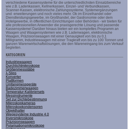
verschiedene Kassensysteme für die unterschiedlichsten Einsatzbereiche
wie z.B. Ladenkassen, Kellnerkassen, Einzel- und Verbundkassen,
Scanner-Kassen, elektronische Zahlungssysteme, Systemergänzungen
und -erweiterungen und noch vieles mehr. Ob im Einzelhandel oder
Dienstleistungsgewerbe, im Großhandel, der Gastronomie oder dem
Hotelgewerbe, in öffentlichen Einrichtungen oder Behörden - wir bieten für
alle professionellen Anwender die praxisgerechte Lösung und passende
Kassensysteme! Darüber hinaus bieten wir ein komplettes Programm an
Waagen und Waagensystemen wie z.B. Ladenwagen, elektronische
Waagen, Präzisionswaagen mit einer Genauigkeit von bis zu 0,1
Milligramm, Industriewaagen mit einer Tragkraft von bis zu 100 Tonnen und
ganzen Warenwirtschaftslösungen, die den Wareneingang bis zum Verkauf
begleiten.
KATEGORIEN
Industriewaagen
Durchlichtmikroskope
Größenmessstäbe
λ-Slips
Konverter
Plattformen
Umfangmessgeräte
Badezimmerwaagen
Temperatur-Kalibriersets
Messinstrumente
Set zur Dichtebestimmung
Mikroskopkameras
Mikroskopkondensoren
Objekthalter
Wiegesysteme Industrie 4.0
Inversmikroskope
Präzisionswaagen
Polarisationsmikroskope