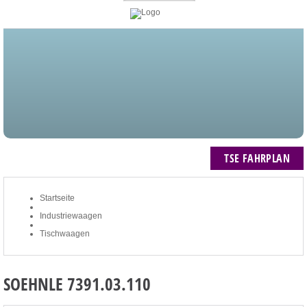
STARTSEITE
BLOG
MEIN KONTO
NEWSLETTER
TSE FAHRPLAN
ZUM WARENKORB: 0 ARTIKEL / € 0,00
TSE FAHRPLAN
Startseite
Industriewaagen
Tischwaagen
SOEHNLE 7391.03.110