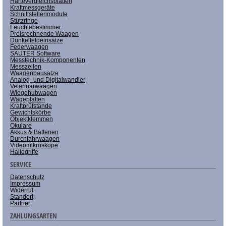
Härtevergleichsplatten
Kraftmessgeräte
Schnittstellenmodule
Stützringe
Feuchtebestimmer
Preisrechnende Waagen
Dunkelfeldeinsätze
Federwaagen
SAUTER Software
Messtechnik-Komponenten
Messzellen
Waagenbausätze
Analog- und Digitalwandler
Veterinärwaagen
Wiegehubwagen
Wägeplatten
Kraftprüfstände
Gewichtskörbe
Objektklemmen
Okulare
Akkus & Batterien
Durchfahrwaagen
Videomikroskope
Haltegriffe
SERVICE
Datenschutz
Impressum
Widerruf
Standort
Partner
ZAHLUNGSARTEN