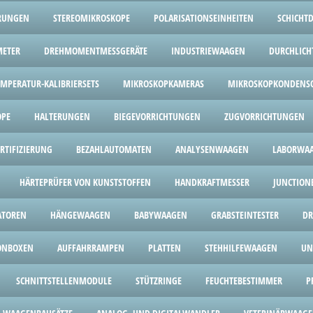
RUNGEN
STEREOMIKROSKOPE
POLARISATIONSEINHEITEN
SCHICHT
METER
DREHMOMENTMESSGERÄTE
INDUSTRIEWAAGEN
DURCHLICH
EMPERATUR-KALIBRIERSETS
MIKROSKOPKAMERAS
MIKROSKOPKONDENS
OPE
HALTERUNGEN
BIEGEVORRICHTUNGEN
ZUGVORRICHTUNGEN
ERTIFIZIERUNG
BEZAHLAUTOMATEN
ANALYSENWAAGEN
LABORWA
HÄRTEPRÜFER VON KUNSTSTOFFEN
HANDKRAFTMESSER
JUNCTION
ATOREN
HÄNGEWAAGEN
BABYWAAGEN
GRABSTEINTESTER
DR
ONBOXEN
AUFFAHRRAMPEN
PLATTEN
STEHHILFEWAAGEN
UN
SCHNITTSTELLENMODULE
STÜTZRINGE
FEUCHTEBESTIMMER
P