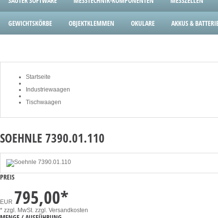
SAUTER SOFTWARE
MESSTECHNIK-KOMPONENTEN
MESSZELLEN
GEWICHTSKÖRBE
OBJEKTKLEMMEN
OKULARE
AKKUS & BATTERI
Startseite
Industriewaagen
Tischwaagen
SOEHNLE 7390.01.110
PREIS
795,00
*
EUR
* zzgl. MwSt.
zzgl. Versandkosten
MENGE / AUSFÜHRUNG