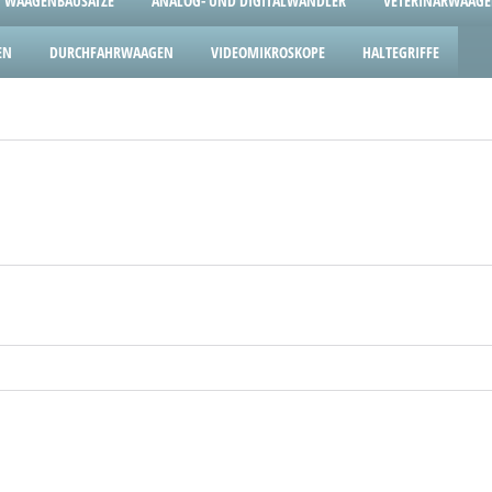
WAAGENBAUSÄTZE
ANALOG- UND DIGITALWANDLER
VETERINÄRWAAG
EN
DURCHFAHRWAAGEN
VIDEOMIKROSKOPE
HALTEGRIFFE