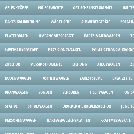
GELENKKÖPFE
PRÜFGEWICHTE
OPTISCHE INSTRUMENTE
HALTE
DAKKS-KALIBRIERUNG
WÄGETISCHE
AUSWERTEGERÄTE
POLARI
PLATTFORMEN
UMFANGMESSGERÄTE
BADEZIMMERWAAGEN
T
INVERSMIKROSKOPE
PRÄZISIONSWAAGEN
POLARISATIONSMIKROSK
ZUBEHÖR
MESSINSTRUMENTE
EICHUNG
ATEX WAAGEN
Z
BODENWAAGEN
TASCHENWAAGEN
ZÄHLSYSTEME
ERSATZTEILE
KRANWAAGEN
SONDEN
SENSOREN
TISCHWAAGEN
IONIS
STATIVE
SCHULWAAGEN
DRUCKER & DRUCKERZUBEHÖR
JUNCTI
PERSONENWAAGEN
HÄRTEVERGLEICHSPLATTEN
KRAFTMESSGERÄTE