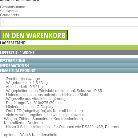
Gesamtsumme:
Stückpreis:
Grundpreis:
LAGERBESTAND
LIEFERZEIT: 1 WOCHE
BESCHREIBUNG
INFORMATIONEN
FRAGE ZUM PRODUKT
- Zweibereichswaage
- Wägebereiche: 1,5 / 3 kg
- Ablesbarkeit : 0,5 / 1 g
- Wägeplattform aus Edelstahl rostfrei dank Schutzart IP 65
- Unterkonstruktion aus pulverbeschichtetem Stahl
- Wägezelle aus Aluminiumlegierung
- Plattformgröße : 310x275x70 mm
- Hinterleuchtetes LC-Display
- Drei LED (rot/gelb/grün) als Kontroll-Leuchten
- viele Anwendungsbereiche wie beispielsweise:
Wiegen, Zählen, Summieren, Kommissionieren,
Kontrollieren, Dosieren
- bis zu 3 Schnittstellenplätze für Optionen wie RS232, USB, Ethernet
optional: DAkkS-Kalibrierschein