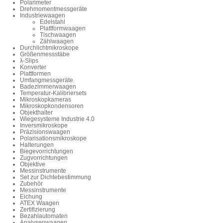
Polarimeter
Drehmomentmessgeräte
Industriewaagen
Edelstahl
Plattformwaagen
Tischwaagen
Zählwaagen
Durchlichtmikroskope
Größenmessstäbe
λ-Slips
Konverter
Plattformen
Umfangmessgeräte
Badezimmerwaagen
Temperatur-Kalibriersets
Mikroskopkameras
Mikroskopkondensoren
Objekthalter
Wiegesysteme Industrie 4.0
Inversmikroskope
Präzisionswaagen
Polarisationsmikroskope
Halterungen
Biegevorrichtungen
Zugvorrichtungen
Objektive
Messinstrumente
Set zur Dichtebestimmung
Zubehör
Messinstrumente
Eichung
ATEX Waagen
Zertifizierung
Bezahlautomaten
Analysenwaagen