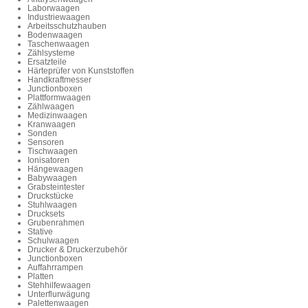
Laborwaagen
Industriewaagen
Arbeitsschutzhauben
Bodenwaagen
Taschenwaagen
Zählsysteme
Ersatzteile
Härteprüfer von Kunststoffen
Handkraftmesser
Junctionboxen
Plattformwaagen
Zählwaagen
Medizinwaagen
Kranwaagen
Sonden
Sensoren
Tischwaagen
Ionisatoren
Hängewaagen
Babywaagen
Grabsteintester
Druckstücke
Stuhlwaagen
Drucksets
Grubenrahmen
Stative
Schulwaagen
Drucker & Druckerzubehör
Junctionboxen
Auffahrrampen
Platten
Stehhilfewaagen
Unterflurwägung
Palettenwaagen