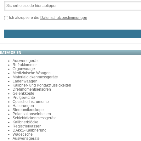
Ich akzeptiere die
Datenschutzbestimmungen
KATEGORIEN
Auswertegeräte
Refraktometer
Organwaage
Medizinische Waagen
Materialdickenmessgeräte
Ladenwaagen
Kalibrier- und Kontaktflüssigkeiten
Drehmomentsensoren
Gelenkköpfe
Prüfgewichte
Optische Instrumente
Halterungen
Stereomikroskope
Polarisationseinheiten
Schichtdickenmessgeräte
Kalibrierblöcke
Registrierkassen
DAkkS-Kalibrierung
Wägetische
Auswertegeräte