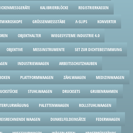
DICKENMESSGERÄTE
KALIBRIERBLÖCKE
REGISTRIERKASSEN
TMIKROSKOPE
GRÖSSENMESSSTÄBE
Λ-SLIPS
KONVERTER
OREN
OBJEKTHALTER
WIEGESYSTEME INDUSTRIE 4.0
OBJEKTIVE
MESSINSTRUMENTE
SET ZUR DICHTEBESTIMMUNG
AGEN
INDUSTRIEWAAGEN
ARBEITSSCHUTZHAUBEN
BOXEN
PLATTFORMWAAGEN
ZÄHLWAAGEN
MEDIZINWAAGEN
UCKSTÜCKE
STUHLWAAGEN
DRUCKSETS
GRUBENRAHMEN
TERFLURWÄGUNG
PALETTENWAAGEN
ROLLSTUHLWAAGEN
REISRECHNENDE WAAGEN
DUNKELFELDEINSÄTZE
FEDERWAAGEN