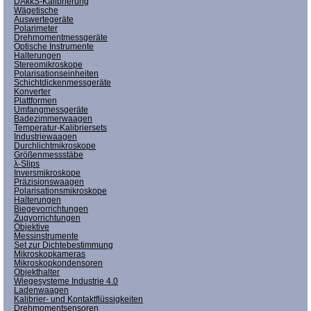
DAkkS-Kalibrierung
Wägetische
Auswertegeräte
Polarimeter
Drehmomentmessgeräte
Optische Instrumente
Halterungen
Stereomikroskope
Polarisationseinheiten
Schichtdickenmessgeräte
Konverter
Plattformen
Umfangmessgeräte
Badezimmerwaagen
Temperatur-Kalibriersets
Industriewaagen
Durchlichtmikroskope
Größenmessstäbe
λ-Slips
Inversmikroskope
Präzisionswaagen
Polarisationsmikroskope
Halterungen
Biegevorrichtungen
Zugvorrichtungen
Objektive
Messinstrumente
Set zur Dichtebestimmung
Mikroskopkameras
Mikroskopkondensoren
Objekthalter
Wiegesysteme Industrie 4.0
Ladenwaagen
Kalibrier- und Kontaktflüssigkeiten
Drehmomentsensoren