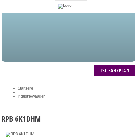
STARTSEITE
BLOG
MEIN KONTO
NEWSLETTER
TSE FAHRPLAN
ZUM WARENKORB: 0 ARTIKEL / € 0,00
TSE FAHRPLAN
Startseite
Industriewaagen
RPB 6K1DHM