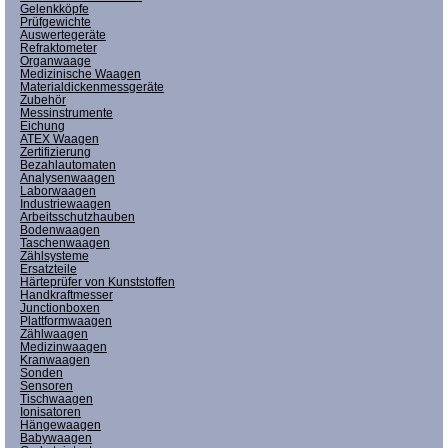
Gelenkköpfe
Prüfgewichte
Auswertegeräte
Refraktometer
Organwaage
Medizinische Waagen
Materialdickenmessgeräte
Zubehör
Messinstrumente
Eichung
ATEX Waagen
Zertifizierung
Bezahlautomaten
Analysenwaagen
Laborwaagen
Industriewaagen
Arbeitsschutzhauben
Bodenwaagen
Taschenwaagen
Zählsysteme
Ersatzteile
Härteprüfer von Kunststoffen
Handkraftmesser
Junctionboxen
Plattformwaagen
Zählwaagen
Medizinwaagen
Kranwaagen
Sonden
Sensoren
Tischwaagen
Ionisatoren
Hängewaagen
Babywaagen