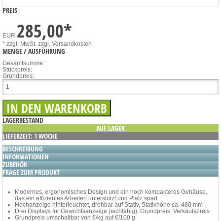
PREIS
285,00
*
EUR
* zzgl. MwSt.
zzgl. Versandkosten
MENGE / AUSFÜHRUNG
Gesamtsumme:
Stückpreis:
Grundpreis:
LAGERBESTAND
AUF LAGER
LIEFERZEIT: 1 WOCHE
BESCHREIBUNG
INFORMATIONEN
ZUBEHÖR
FRAGE ZUM PRODUKT
Modernes, ergonomisches Design und ein noch kompakteres Gehäuse,
das ein effizientes Arbeiten unterstützt und Platz spart
Hochanzeige hinterleuchtet, drehbar auf Stativ, Stativhöhe ca. 480 mm
Drei Displays für Gewichtsanzeige (eichfähig), Grundpreis, Verkaufspreis
Grundpreis umschaltbar von €/kg auf €/100 g