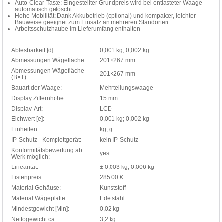
Auto-Clear-Taste: Eingestellter Grundpreis wird bei entlasteter Waage
automatisch gelöscht
Hohe Mobilität: Dank Akkubetrieb (optional) und kompakter, leichter
Bauweise geeignet zum Einsatz an mehreren Standorten
Arbeitsschutzhaube im Lieferumfang enthalten
Ablesbarkeit [d]:
0,001 kg; 0,002 kg
Abmessungen Wägefläche:
201×267 mm
Abmessungen Wägefläche
201×267 mm
(B×T):
Bauart der Waage:
Mehrteilungswaage
Display Ziffernhöhe:
15 mm
Display-Art:
LCD
Eichwert [e]:
0,001 kg; 0,002 kg
Einheiten:
kg, g
IP-Schutz - Komplettgerät:
kein IP-Schutz
Konformitätsbewertung ab
yes
Werk möglich:
Linearität:
± 0,003 kg; 0,006 kg
Listenpreis:
285,00 €
Material Gehäuse:
Kunststoff
Material Wägeplatte:
Edelstahl
Mindestgewicht [Min]:
0,02 kg
Nettogewicht ca.:
3,2 kg