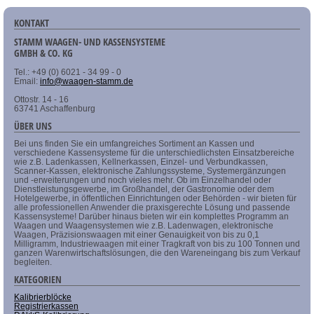
KONTAKT
STAMM WAAGEN- UND KASSENSYSTEME
GMBH & CO. KG
Tel.: +49 (0) 6021 - 34 99 - 0
Email:
info@waagen-stamm.de
Ottostr. 14 - 16
63741 Aschaffenburg
ÜBER UNS
Bei uns finden Sie ein umfangreiches Sortiment an Kassen und
verschiedene Kassensysteme für die unterschiedlichsten Einsatzbereiche
wie z.B. Ladenkassen, Kellnerkassen, Einzel- und Verbundkassen,
Scanner-Kassen, elektronische Zahlungssysteme, Systemergänzungen
und -erweiterungen und noch vieles mehr. Ob im Einzelhandel oder
Dienstleistungsgewerbe, im Großhandel, der Gastronomie oder dem
Hotelgewerbe, in öffentlichen Einrichtungen oder Behörden - wir bieten für
alle professionellen Anwender die praxisgerechte Lösung und passende
Kassensysteme! Darüber hinaus bieten wir ein komplettes Programm an
Waagen und Waagensystemen wie z.B. Ladenwagen, elektronische
Waagen, Präzisionswaagen mit einer Genauigkeit von bis zu 0,1
Milligramm, Industriewaagen mit einer Tragkraft von bis zu 100 Tonnen und
ganzen Warenwirtschaftslösungen, die den Wareneingang bis zum Verkauf
begleiten.
KATEGORIEN
Kalibrierblöcke
Registrierkassen