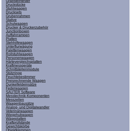
Grabsteintester
Druckstücke
Stuhlwaagen
Drucksets
Grubenrahmen
Stative
Schulwaagen
Drucker & Druckerzubehör
Junctionboxen
Auffahrrampen
Platten
Stehhilfewaagen
Unterflurwägung
Palettenwaagen
Rollstuhlwaagen
Personenwaagen
Härtevergleichsplatten
Kraftmessgeräte
Schnittstellenmodule
Stützringe
Feuchtebestimmer
Preisrechnende Waagen
Dunkelfeldeinsätze
Federwaagen
SAUTER Software
Messtechnik-Komponenten
Messzellen
Waagenbausätze
Analog- und Digitalwandler
Veterinärwaagen
Wiegehubwagen
Wägeplatten
Kraftprüfstände
Gewichtskörbe
Objektklemmen