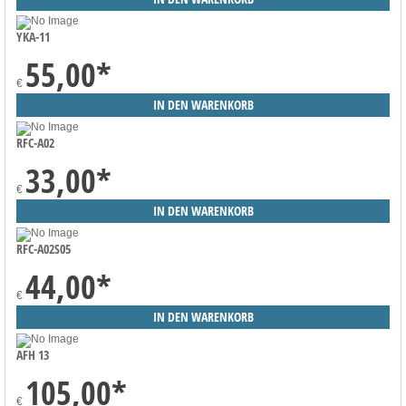
YKA-11
55,00
*
€
RFC-A02
33,00
*
€
RFC-A02S05
44,00
*
€
AFH 13
105,00
*
€