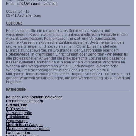
Email:
info@waagen-stamm.de
Ottostr. 14 - 16
63741 Aschaffenburg
ÜBER UNS
Bei uns finden Sie ein umfangreiches Sortiment an Kassen und
verschiedene Kassensysteme für die unterschiedlichsten Einsatzbereiche
wie z.B. Ladenkassen, Kellnerkassen, Einzel- und Verbundkassen,
Scanner-Kassen, elektronische Zahlungssysteme, Systemergänzungen
und -erweiterungen und noch vieles mehr. Ob im Einzelhandel oder
Dienstleistungsgewerbe, im Großhandel, der Gastronomie oder dem
Hotelgewerbe, in öffentlichen Einrichtungen oder Behörden - wir bieten für
alle professionellen Anwender die praxisgerechte Lösung und passende
Kassensysteme! Darüber hinaus bieten wir ein komplettes Programm an
Waagen und Waagensystemen wie z.B. Ladenwagen, elektronische
Waagen, Präzisionswaagen mit einer Genauigkeit von bis zu 0,1
Milligramm, Industriewaagen mit einer Tragkraft von bis zu 100 Tonnen und
ganzen Warenwirtschaftslösungen, die den Wareneingang bis zum Verkauf
begleiten.
KATEGORIEN
Kalibrier- und Kontaktflüssigkeiten
Drehmomentsensoren
Gelenkköpfe
Prüfgewichte
Auswertegeräte
Refraktometer
Organwaage
Medizinische Waagen
Materialdickenmessgeräte
Ladenwaagen