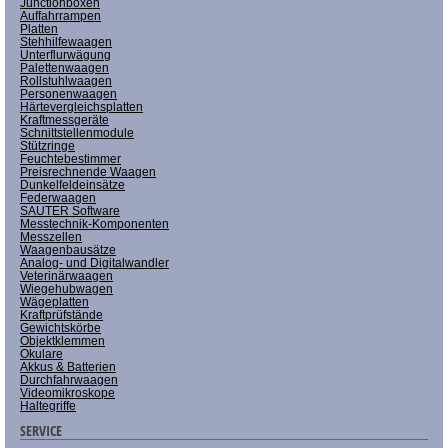
Junctionboxen
Auffahrrampen
Platten
Stehhilfewaagen
Unterflurwägung
Palettenwaagen
Rollstuhlwaagen
Personenwaagen
Härtevergleichsplatten
Kraftmessgeräte
Schnittstellenmodule
Stützringe
Feuchtebestimmer
Preisrechnende Waagen
Dunkelfeldeinsätze
Federwaagen
SAUTER Software
Messtechnik-Komponenten
Messzellen
Waagenbausätze
Analog- und Digitalwandler
Veterinärwaagen
Wiegehubwagen
Wägeplatten
Kraftprüfstände
Gewichtskörbe
Objektklemmen
Okulare
Akkus & Batterien
Durchfahrwaagen
Videomikroskope
Haltegriffe
SERVICE