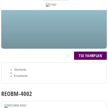
STARTSEITE
BLOG
MEIN KONTO
NEWSLETTER
TSE FAHRPLAN
ZUM WARENKORB: 0 ARTIKEL / € 0,00
TSE FAHRPLAN
Startseite
Ersatzteile
REOBM-4002