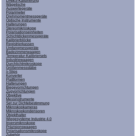
DAkkS-Kalibrierung
Wägetische
Auswertegeräte
Polarimeter
Drehmomentmessgeräte
Optische Instrumente
Halterungen
Stereomikroskope
Polarisationseinheiten
Schichtdickenmessgeräte
Kalibrierblöcke
Registrierkassen
Umfangmessgeräte
Badezimmerwaagen
Temperatur-Kalibriersets
Industriewaagen
Durchlichtmikroskope
Größenmessstäbe
λ-Slips
Konverter
Plattformen
Halterungen
Biegevorrichtungen
Zugvorrichtungen
Objektive
Messinstrumente
Set zur Dichtebestimmung
Mikroskopkameras
Mikroskopkondensoren
Objekthalter
Wiegesysteme Industrie 4.0
Inversmikroskope
Präzisionswaagen
Polarisationsmikroskope
Zubehör