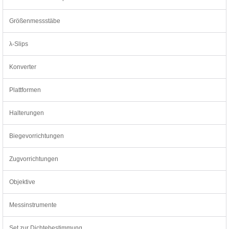
Größenmessstäbe
λ-Slips
Konverter
Plattformen
Halterungen
Biegevorrichtungen
Zugvorrichtungen
Objektive
Messinstrumente
Set zur Dichtebestimmung