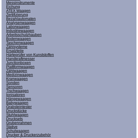
Messinstrumente
Eichung
ATEX Waagen
Zertifizierung
Bezahlautomaten
Analysenwaagen
Laborwaagen
Industriewaagen
Arbeitsschutzhauben
Bodenwaagen
Taschenwaagen
Zählsysteme
Ersatzteile
Härteprüfer von Kunststoffen
Handkraftmesser
Junctionboxen
Plattformwaagen
Zählwaagen
Medizinwaagen
Kranwaagen
Sonden
Sensoren
Tischwaagen
Ionisatoren
Hängewaagen
Babywaagen
Grabsteintester
Druckstücke
Stuhlwaagen
Drucksets
Grubenrahmen
Stative
Schulwaagen
Drucker & Druckerzubehör