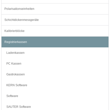
Polarisationseinheiten
Schichtdickenmessgeräte
Kalibrierblöcke
Registrierkassen
Ladenkassen
PC Kassen
Gastrokassen
KERN Software
Software
SAUTER Software