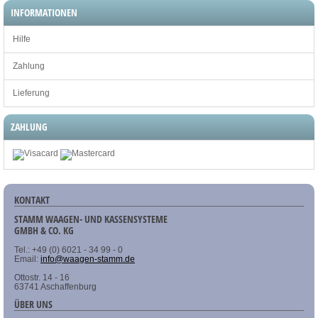
INFORMATIONEN
Hilfe
Zahlung
Lieferung
ZAHLUNG
KONTAKT
STAMM WAAGEN- UND KASSENSYSTEME
GMBH & CO. KG
Tel.: +49 (0) 6021 - 34 99 - 0
Email:
info@waagen-stamm.de
Ottostr. 14 - 16
63741 Aschaffenburg
ÜBER UNS