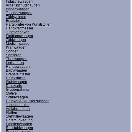
Industriewaagen
Arbeitsschutzhauben
Bodenwaagen
Taschenwaagen
Zählsysteme
Ersatzteile
Härteprüfer von Kunststoffen
Handkraftmesser
Junctionboxen
Plattformwaagen
Zählwaagen
Medizinwaagen
Kranwaagen
Sonden
Sensoren
Tischwaagen
Ionisatoren
Hängewaagen
Babywaagen
Grabsteintester
Druckstücke
Stuhlwaagen
Drucksets
Grubenrahmen
Stative
Schulwaagen
Drucker & Druckerzubehör
Junctionboxen
Auffahrrampen
Platten
Stehhilfewaagen
Unterflurwägung
Palettenwaagen
Rollstuhlwaagen
Personenwaagen