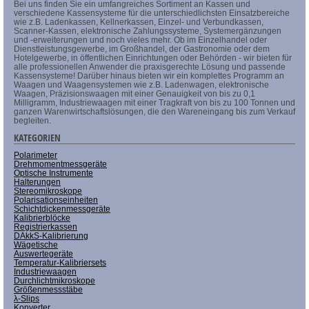
Bei uns finden Sie ein umfangreiches Sortiment an Kassen und
verschiedene Kassensysteme für die unterschiedlichsten Einsatzbereiche
wie z.B. Ladenkassen, Kellnerkassen, Einzel- und Verbundkassen,
Scanner-Kassen, elektronische Zahlungssysteme, Systemergänzungen
und -erweiterungen und noch vieles mehr. Ob im Einzelhandel oder
Dienstleistungsgewerbe, im Großhandel, der Gastronomie oder dem
Hotelgewerbe, in öffentlichen Einrichtungen oder Behörden - wir bieten für
alle professionellen Anwender die praxisgerechte Lösung und passende
Kassensysteme! Darüber hinaus bieten wir ein komplettes Programm an
Waagen und Waagensystemen wie z.B. Ladenwagen, elektronische
Waagen, Präzisionswaagen mit einer Genauigkeit von bis zu 0,1
Milligramm, Industriewaagen mit einer Tragkraft von bis zu 100 Tonnen und
ganzen Warenwirtschaftslösungen, die den Wareneingang bis zum Verkauf
begleiten.
KATEGORIEN
Polarimeter
Drehmomentmessgeräte
Optische Instrumente
Halterungen
Stereomikroskope
Polarisationseinheiten
Schichtdickenmessgeräte
Kalibrierblöcke
Registrierkassen
DAkkS-Kalibrierung
Wägetische
Auswertegeräte
Temperatur-Kalibriersets
Industriewaagen
Durchlichtmikroskope
Größenmessstäbe
λ-Slips
Konverter