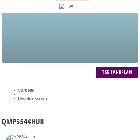
STARTSEITE
BLOG
MEIN KONTO
NEWSLETTER
TSE FAHRPLAN
ZUM WARENKORB: 0 ARTIKEL / € 0,00
TSE FAHRPLAN
Startseite
Registrierkassen
QMP6544HUB