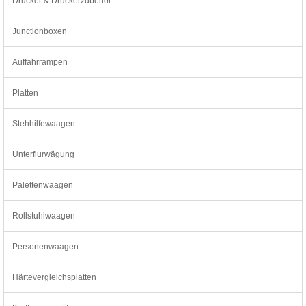
Drucker & Druckerzubehör
Junctionboxen
Auffahrrampen
Platten
Stehhilfewaagen
Unterflurwägung
Palettenwaagen
Rollstuhlwaagen
Personenwaagen
Härtevergleichsplatten