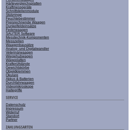
Härtevergleichsplatten
Kraftmessgeräte
Schnittstellenmodule
Stützringe
Feuchtebestimmer
Preisrechnende Waagen
Dunkelfeldeinsätze
Federwaagen
SAUTER Software
Messtechnik-Komponenten
Messzellen
Waagenbausätze
Analog- und Digitalwandler
Veterinärwaagen
Wiegehubwagen
Wägeplatten
Kraftprüfstände
Gewichtskörbe
Objektklemmen
Okulare
Akkus & Batterien
Durchfahrwaagen
Videomikroskope
Haltegriffe
SERVICE
Datenschutz
Impressum
Widerruf
Standort
Partner
ZAHLUNGSARTEN