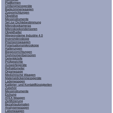
Plattformen
Umfangmessgeräte
Badezimmerwaagen
Zugvorrichtungen
Objektive
Messinstrumente
Set zur Dichtebestimmung
Mikroskopkameras
Mikroskopkondensoren
Objekthalter
Wiegesysteme Industrie 4.0
Inversmikroskope
Präzisionswaagen
Polarisationsmikroskope
Halterungen
Biegevorrichtungen
Drehmomentsensoren
Gelenkköpfe
Prüfgewichte
Auswertegeräte
Refraktometer
Organwaage
Medizinische Waagen
Materialdickenmessgeräte
Ladenwaagen
Kalibrier- und Kontaktflüssigkeiten
Zubehör
Messinstrumente
Eichung
ATEX Waagen
Zertifizierung
Bezahlautomaten
Analysenwaagen
Laborwaagen