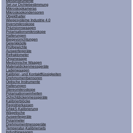
Messinstrumente
Set zur Dichtebestimmung
Mikroskopkameras
Mikroskopkondensoren
Objekthalter
Wiegesysteme Industrie 4.0
Inversmikroskope
Präzisionswaagen
Polarisationsmikroskope
Halterungen
Biegevorrichtungen
Gelenkköpfe
Prüfgewichte
Auswertegeräte
Refraktometer
Organwaage
Medizinische Waagen
Materialdickenmessgeräte
Ladenwaagen
Kalibrier- und Kontaktflüssigkeiten
Drehmomentsensoren
Optische Instrumente
Halterungen
Stereomikroskope
Polarisationseinheiten
Schichtdickenmessgeräte
Kalibrierblöcke
Registrierkassen
DAkkS-Kalibrierung
Wägetische
Auswertegeräte
Polarimeter
Drehmomentmessgeräte
Temperatur-Kalibriersets
Industriewaagen