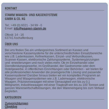
KONTAKT
STAMM WAAGEN- UND KASSENSYSTEME
GMBH & CO. KG
Tel.: +49 (0) 6021 - 34 99 - 0
Email:
info@waagen-stamm.de
Ottostr. 14 - 16
63741 Aschaffenburg
ÜBER UNS
Bei uns finden Sie ein umfangreiches Sortiment an Kassen und
verschiedene Kassensysteme für die unterschiedlichsten Einsatzbereiche
wie z.B. Ladenkassen, Kellnerkassen, Einzel- und Verbundkassen,
Scanner-Kassen, elektronische Zahlungssysteme, Systemergänzungen
und -erweiterungen und noch vieles mehr. Ob im Einzelhandel oder
Dienstleistungsgewerbe, im Großhandel, der Gastronomie oder dem
Hotelgewerbe, in öffentlichen Einrichtungen oder Behörden - wir bieten für
alle professionellen Anwender die praxisgerechte Lösung und passende
Kassensysteme! Darüber hinaus bieten wir ein komplettes Programm an
Waagen und Waagensystemen wie z.B. Ladenwagen, elektronische
Waagen, Präzisionswaagen mit einer Genauigkeit von bis zu 0,1
Milligramm, Industriewaagen mit einer Tragkraft von bis zu 100 Tonnen und
ganzen Warenwirtschaftslösungen, die den Wareneingang bis zum Verkauf
begleiten.
KATEGORIEN
Zugvorrichtungen
Objektive