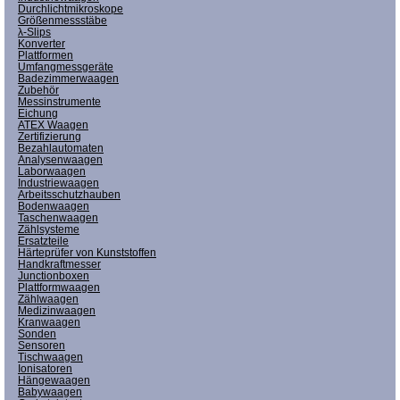
Durchlichtmikroskope
Größenmessstäbe
λ-Slips
Konverter
Plattformen
Umfangmessgeräte
Badezimmerwaagen
Zubehör
Messinstrumente
Eichung
ATEX Waagen
Zertifizierung
Bezahlautomaten
Analysenwaagen
Laborwaagen
Industriewaagen
Arbeitsschutzhauben
Bodenwaagen
Taschenwaagen
Zählsysteme
Ersatzteile
Härteprüfer von Kunststoffen
Handkraftmesser
Junctionboxen
Plattformwaagen
Zählwaagen
Medizinwaagen
Kranwaagen
Sonden
Sensoren
Tischwaagen
Ionisatoren
Hängewaagen
Babywaagen