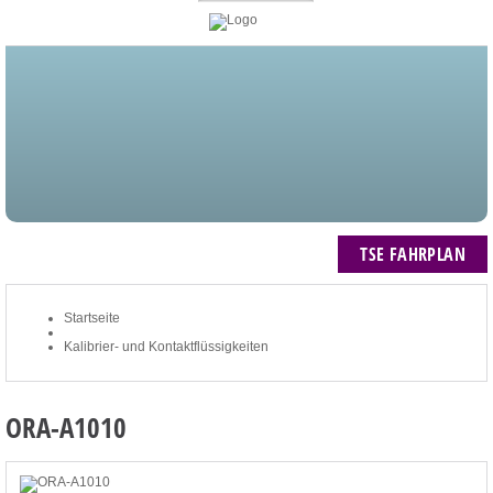
STARTSEITE
BLOG
MEIN KONTO
NEWSLETTER
TSE FAHRPLAN
ZUM WARENKORB: 0 ARTIKEL / € 0,00
TSE FAHRPLAN
Startseite
Kalibrier- und Kontaktflüssigkeiten
ORA-A1010