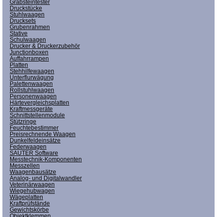
Grabsteintester
Druckstücke
Stuhlwaagen
Drucksets
Grubenrahmen
Stative
Schulwaagen
Drucker & Druckerzubehör
Junctionboxen
Auffahrrampen
Platten
Stehhilfewaagen
Unterflurwägung
Palettenwaagen
Rollstuhlwaagen
Personenwaagen
Härtevergleichsplatten
Kraftmessgeräte
Schnittstellenmodule
Stützringe
Feuchtebestimmer
Preisrechnende Waagen
Dunkelfeldeinsätze
Federwaagen
SAUTER Software
Messtechnik-Komponenten
Messzellen
Waagenbausätze
Analog- und Digitalwandler
Veterinärwaagen
Wiegehubwagen
Wägeplatten
Kraftprüfstände
Gewichtskörbe
Objektklemmen