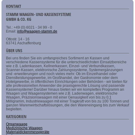
KONTAKT
STAMM WAAGEN- UND KASSENSYSTEME
GMBH & CO. KG
Tel.: +49 (0) 6021 - 34 99 - 0
Email:
info@waagen-stamm.de
Ottostr. 14 - 16
63741 Aschaffenburg
ÜBER UNS
Bei uns finden Sie ein umfangreiches Sortiment an Kassen und
verschiedene Kassensysteme für die unterschiedlichsten Einsatzbereiche
wie z.B. Ladenkassen, Kellnerkassen, Einzel- und Verbundkassen,
Scanner-Kassen, elektronische Zahlungssysteme, Systemergänzungen
und -erweiterungen und noch vieles mehr. Ob im Einzelhandel oder
Dienstleistungsgewerbe, im Großhandel, der Gastronomie oder dem
Hotelgewerbe, in öffentlichen Einrichtungen oder Behörden - wir bieten für
alle professionellen Anwender die praxisgerechte Lösung und passende
Kassensysteme! Darüber hinaus bieten wir ein komplettes Programm an
Waagen und Waagensystemen wie z.B. Ladenwagen, elektronische
Waagen, Präzisionswaagen mit einer Genauigkeit von bis zu 0,1
Milligramm, Industriewaagen mit einer Tragkraft von bis zu 100 Tonnen und
ganzen Warenwirtschaftslösungen, die den Wareneingang bis zum Verkauf
begleiten.
KATEGORIEN
Organwaage
Medizinische Waagen
Materialdickenmessgeräte