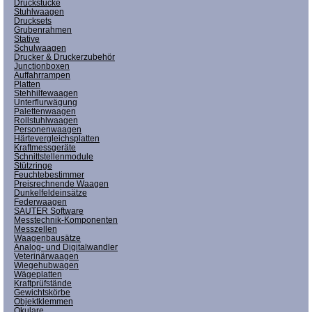
Druckstücke
Stuhlwaagen
Drucksets
Grubenrahmen
Stative
Schulwaagen
Drucker & Druckerzubehör
Junctionboxen
Auffahrrampen
Platten
Stehhilfewaagen
Unterflurwägung
Palettenwaagen
Rollstuhlwaagen
Personenwaagen
Härtevergleichsplatten
Kraftmessgeräte
Schnittstellenmodule
Stützringe
Feuchtebestimmer
Preisrechnende Waagen
Dunkelfeldeinsätze
Federwaagen
SAUTER Software
Messtechnik-Komponenten
Messzellen
Waagenbausätze
Analog- und Digitalwandler
Veterinärwaagen
Wiegehubwagen
Wägeplatten
Kraftprüfstände
Gewichtskörbe
Objektklemmen
Okulare