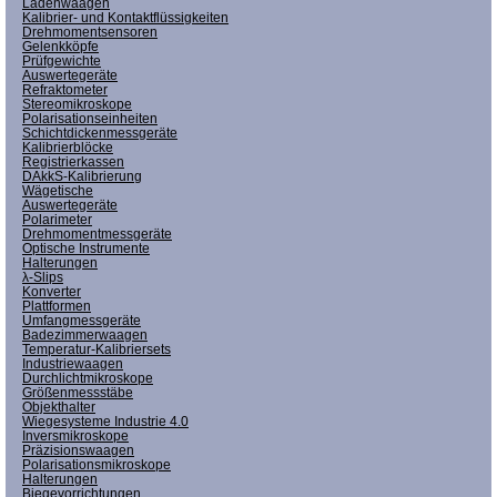
Ladenwaagen
Kalibrier- und Kontaktflüssigkeiten
Drehmomentsensoren
Gelenkköpfe
Prüfgewichte
Auswertegeräte
Refraktometer
Stereomikroskope
Polarisationseinheiten
Schichtdickenmessgeräte
Kalibrierblöcke
Registrierkassen
DAkkS-Kalibrierung
Wägetische
Auswertegeräte
Polarimeter
Drehmomentmessgeräte
Optische Instrumente
Halterungen
λ-Slips
Konverter
Plattformen
Umfangmessgeräte
Badezimmerwaagen
Temperatur-Kalibriersets
Industriewaagen
Durchlichtmikroskope
Größenmessstäbe
Objekthalter
Wiegesysteme Industrie 4.0
Inversmikroskope
Präzisionswaagen
Polarisationsmikroskope
Halterungen
Biegevorrichtungen