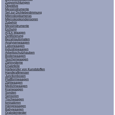
Zugvorrichtungen
Objektive
Messinstrumente
Set zur Dichtebestimmung
Mikroskopkameras
Mikroskopkondensoren
Zubehör
Messinstrumente
Eichung
ATEX Waagen
Zertifizierung
Bezahlautomaten
Analysenwaagen
Laborwaagen
Industriewaagen
Arbeitsschutzhauben
Bodenwaagen
Taschenwaagen
Zählsysteme
Ersatzteile
Härteprüfer von Kunststoffen
Handkraftmesser
Junctionboxen
Plattformwaagen
Zählwaagen
Medizinwaagen
Kranwaagen
Sonden
Sensoren
Tischwaagen
Ionisatoren
Hängewaagen
Babywaagen
Grabsteintester