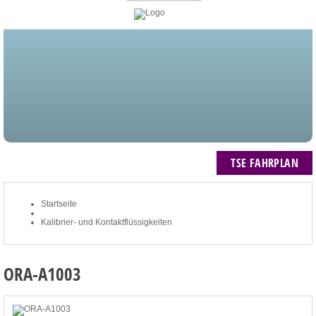
STARTSEITE
BLOG
MEIN KONTO
NEWSLETTER
TSE FAHRPLAN
ZUM WARENKORB: 0 ARTIKEL / € 0,00
TSE FAHRPLAN
Startseite
Kalibrier- und Kontaktflüssigkeiten
ORA-A1003