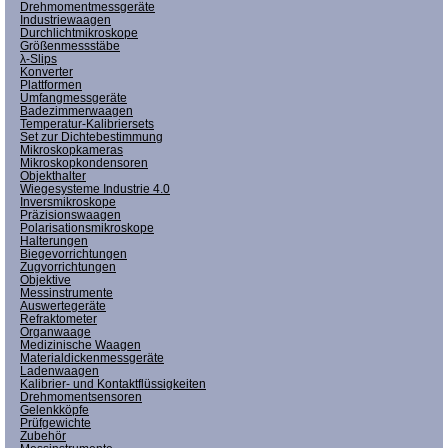
Drehmomentmessgeräte
Industriewaagen
Durchlichtmikroskope
Größenmessstäbe
λ-Slips
Konverter
Plattformen
Umfangmessgeräte
Badezimmerwaagen
Temperatur-Kalibriersets
Set zur Dichtebestimmung
Mikroskopkameras
Mikroskopkondensoren
Objekthalter
Wiegesysteme Industrie 4.0
Inversmikroskope
Präzisionswaagen
Polarisationsmikroskope
Halterungen
Biegevorrichtungen
Zugvorrichtungen
Objektive
Messinstrumente
Auswertegeräte
Refraktometer
Organwaage
Medizinische Waagen
Materialdickenmessgeräte
Ladenwaagen
Kalibrier- und Kontaktflüssigkeiten
Drehmomentsensoren
Gelenkköpfe
Prüfgewichte
Zubehör