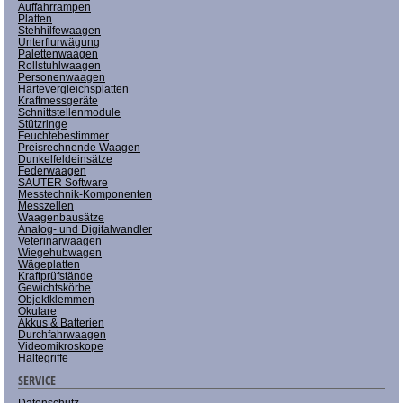
Auffahrrampen
Platten
Stehhilfewaagen
Unterflurwägung
Palettenwaagen
Rollstuhlwaagen
Personenwaagen
Härtevergleichsplatten
Kraftmessgeräte
Schnittstellenmodule
Stützringe
Feuchtebestimmer
Preisrechnende Waagen
Dunkelfeldeinsätze
Federwaagen
SAUTER Software
Messtechnik-Komponenten
Messzellen
Waagenbausätze
Analog- und Digitalwandler
Veterinärwaagen
Wiegehubwagen
Wägeplatten
Kraftprüfstände
Gewichtskörbe
Objektklemmen
Okulare
Akkus & Batterien
Durchfahrwaagen
Videomikroskope
Haltegriffe
SERVICE
Datenschutz