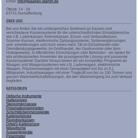
Email:
info@waagen-stamm.de
Ottostr. 14 - 16
63741 Aschaffenburg
ÜBER UNS
Bei uns finden Sie ein umfangreiches Sortiment an Kassen und
verschiedene Kassensysteme für die unterschiedlichsten Einsatzbereiche
wie z.B. Ladenkassen, Kellnerkassen, Einzel- und Verbundkassen,
Scanner-Kassen, elektronische Zahlungssysteme, Systemergänzungen
und -erweiterungen und noch vieles mehr. Ob im Einzelhandel oder
Dienstleistungsgewerbe, im Großhandel, der Gastronomie oder dem
Hotelgewerbe, in öffentlichen Einrichtungen oder Behörden - wir bieten für
alle professionellen Anwender die praxisgerechte Lösung und passende
Kassensysteme! Darüber hinaus bieten wir ein komplettes Programm an
Waagen und Waagensystemen wie z.B. Ladenwagen, elektronische
Waagen, Präzisionswaagen mit einer Genauigkeit von bis zu 0,1
Milligramm, Industriewaagen mit einer Tragkraft von bis zu 100 Tonnen und
ganzen Warenwirtschaftslösungen, die den Wareneingang bis zum Verkauf
begleiten.
KATEGORIEN
Optische Instrumente
Halterungen
Stereomikroskope
Polarisationseinheiten
Schichtdickenmessgeräte
Kalibrierblöcke
Registrierkassen
DAkkS-Kalibrierung
Wägetische
Auswertegeräte
Polarimeter