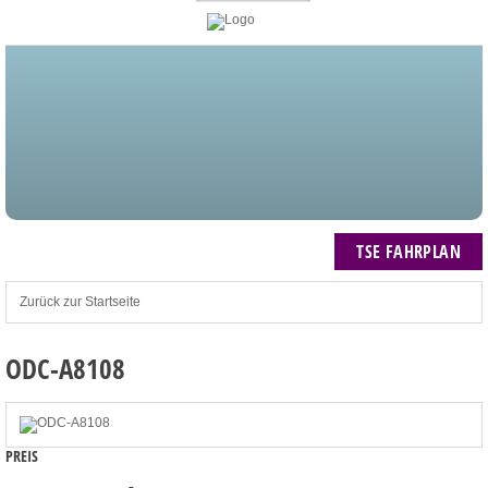
STARTSEITE
BLOG
MEIN KONTO
NEWSLETTER
TSE FAHRPLAN
ZUM WARENKORB: 0 ARTIKEL / € 0,00
TSE FAHRPLAN
Zurück zur Startseite
ODC-A8108
PREIS