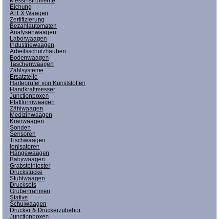
Messinstrumente
Eichung
ATEX Waagen
Zertifizierung
Bezahlautomaten
Analysenwaagen
Laborwaagen
Industriewaagen
Arbeitsschutzhauben
Bodenwaagen
Taschenwaagen
Zählsysteme
Ersatzteile
Härteprüfer von Kunststoffen
Handkraftmesser
Junctionboxen
Plattformwaagen
Zählwaagen
Medizinwaagen
Kranwaagen
Sonden
Sensoren
Tischwaagen
Ionisatoren
Hängewaagen
Babywaagen
Grabsteintester
Druckstücke
Stuhlwaagen
Drucksets
Grubenrahmen
Stative
Schulwaagen
Drucker & Druckerzubehör
Junctionboxen