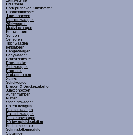
Zählsysteme
Ersatzteile
Härteprüfer von Kunststoffen
Handkraftmesser
Junctionboxen
Plattformwaagen
Zählwaagen
Medizinwaagen
Kranwaagen
Sonden
Sensoren
Tischwaagen
Ionisatoren
Hängewaagen
Babywaagen
Grabsteintester
Druckstücke
Stuhlwaagen
Drucksets
Grubenrahmen
Stative
Schulwaagen
Drucker & Druckerzubehör
Junctionboxen
Auffahrrampen
Platten
Stehhilfewaagen
Unterflurwägung
Palettenwaagen
Rollstuhlwaagen
Personenwaagen
Härtevergleichsplatten
Kraftmessgeräte
Schnittstellenmodule
Stützringe