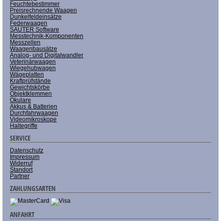
Feuchtebestimmer
Preisrechnende Waagen
Dunkelfeldeinsätze
Federwaagen
SAUTER Software
Messtechnik-Komponenten
Messzellen
Waagenbausätze
Analog- und Digitalwandler
Veterinärwaagen
Wiegehubwagen
Wägeplatten
Kraftprüfstände
Gewichtskörbe
Objektklemmen
Okulare
Akkus & Batterien
Durchfahrwaagen
Videomikroskope
Haltegriffe
SERVICE
Datenschutz
Impressum
Widerruf
Standort
Partner
ZAHLUNGSARTEN
ANFAHRT