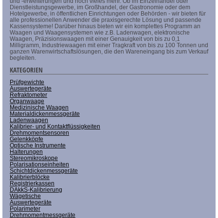
und -erweiterungen und noch vieles mehr. Ob im Einzelhandel oder
Dienstleistungsgewerbe, im Großhandel, der Gastronomie oder dem
Hotelgewerbe, in öffentlichen Einrichtungen oder Behörden - wir bieten für
alle professionellen Anwender die praxisgerechte Lösung und passende
Kassensysteme! Darüber hinaus bieten wir ein komplettes Programm an
Waagen und Waagensystemen wie z.B. Ladenwagen, elektronische
Waagen, Präzisionswaagen mit einer Genauigkeit von bis zu 0,1
Milligramm, Industriewaagen mit einer Tragkraft von bis zu 100 Tonnen und
ganzen Warenwirtschaftslösungen, die den Wareneingang bis zum Verkauf
begleiten.
KATEGORIEN
Prüfgewichte
Auswertegeräte
Refraktometer
Organwaage
Medizinische Waagen
Materialdickenmessgeräte
Ladenwaagen
Kalibrier- und Kontaktflüssigkeiten
Drehmomentsensoren
Gelenkköpfe
Optische Instrumente
Halterungen
Stereomikroskope
Polarisationseinheiten
Schichtdickenmessgeräte
Kalibrierblöcke
Registrierkassen
DAkkS-Kalibrierung
Wägetische
Auswertegeräte
Polarimeter
Drehmomentmessgeräte