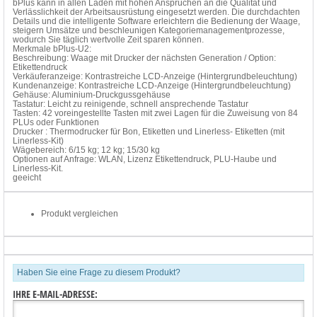
bPlus kann in allen Läden mit hohen Ansprüchen an die Qualität und
Verlässlichkeit der Arbeitsausrüstung eingesetzt werden. Die durchdachten
Details und die intelligente Software erleichtern die Bedienung der Waage,
steigern Umsätze und beschleunigen Kategoriemanagementprozesse,
wodurch Sie täglich wertvolle Zeit sparen können.
Merkmale bPlus-U2:
Beschreibung: Waage mit Drucker der nächsten Generation / Option:
Etikettendruck
Verkäuferanzeige: Kontrastreiche LCD-Anzeige (Hintergrundbeleuchtung)
Kundenanzeige: Kontrastreiche LCD-Anzeige (Hintergrundbeleuchtung)
Gehäuse: Aluminium-Druckgussgehäuse
Tastatur: Leicht zu reinigende, schnell ansprechende Tastatur
Tasten: 42 voreingestellte Tasten mit zwei Lagen für die Zuweisung von 84
PLUs oder Funktionen
Drucker : Thermodrucker für Bon, Etiketten und Linerless- Etiketten (mit
Linerless-Kit)
Wägebereich: 6/15 kg; 12 kg; 15/30 kg
Optionen auf Anfrage: WLAN, Lizenz Etikettendruck, PLU-Haube und
Linerless-Kit.
geeicht
Produkt vergleichen
Haben Sie eine Frage zu diesem Produkt?
IHRE E-MAIL-ADRESSE: