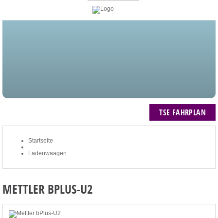
STARTSEITE
BLOG
MEIN KONTO
NEWSLETTER
TSE FAHRPLAN
ZUM WARENKORB: 0 ARTIKEL / € 0,00
TSE FAHRPLAN
Startseite
Ladenwaagen
METTLER BPLUS-U2