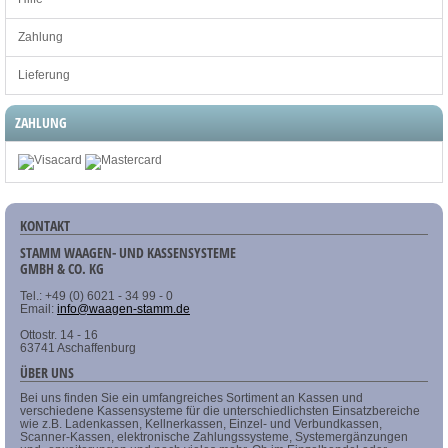
Zahlung
Lieferung
ZAHLUNG
KONTAKT
STAMM WAAGEN- UND KASSENSYSTEME
GMBH & CO. KG
Tel.: +49 (0) 6021 - 34 99 - 0
Email:
info@waagen-stamm.de
Ottostr. 14 - 16
63741 Aschaffenburg
ÜBER UNS
Bei uns finden Sie ein umfangreiches Sortiment an Kassen und
verschiedene Kassensysteme für die unterschiedlichsten Einsatzbereiche
wie z.B. Ladenkassen, Kellnerkassen, Einzel- und Verbundkassen,
Scanner-Kassen, elektronische Zahlungssysteme, Systemergänzungen