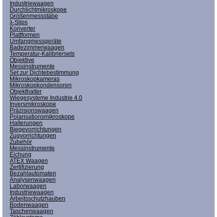
Industriewaagen
Durchlichtmikroskope
Größenmessstäbe
λ-Slips
Konverter
Plattformen
Umfangmessgeräte
Badezimmerwaagen
Temperatur-Kalibriersets
Objektive
Messinstrumente
Set zur Dichtebestimmung
Mikroskopkameras
Mikroskopkondensoren
Objekthalter
Wiegesysteme Industrie 4.0
Inversmikroskope
Präzisionswaagen
Polarisationsmikroskope
Halterungen
Biegevorrichtungen
Zugvorrichtungen
Zubehör
Messinstrumente
Eichung
ATEX Waagen
Zertifizierung
Bezahlautomaten
Analysenwaagen
Laborwaagen
Industriewaagen
Arbeitsschutzhauben
Bodenwaagen
Taschenwaagen