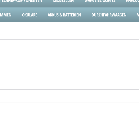
TECHNIK-KOMPONENTEN
MESSZELLEN
WAAGENBAUSÄTZE
ANALOG
LEMMEN
OKULARE
AKKUS & BATTERIEN
DURCHFAHRWAAGEN