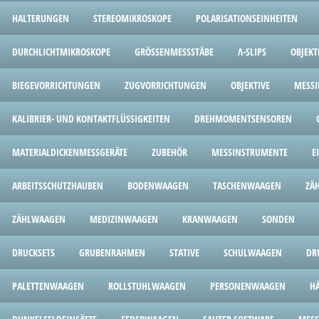
HALTERUNGEN
STEREOMIKROSKOPE
POLARISATIONSEINHEITEN
DURCHLICHTMIKROSKOPE
GRÖSSENMESSSTÄBE
Λ-SLIPS
OBJEKT
BIEGEVORRICHTUNGEN
ZUGVORRICHTUNGEN
OBJEKTIVE
MESS
KALIBRIER- UND KONTAKTFLÜSSIGKEITEN
DREHMOMENTSENSOREN
MATERIALDICKENMESSGERÄTE
ZUBEHÖR
MESSINSTRUMENTE
E
ARBEITSSCHUTZHAUBEN
BODENWAAGEN
TASCHENWAAGEN
ZÄ
ZÄHLWAAGEN
MEDIZINWAAGEN
KRANWAAGEN
SONDEN
DRUCKSETS
GRUBENRAHMEN
STATIVE
SCHULWAAGEN
DR
PALETTENWAAGEN
ROLLSTUHLWAAGEN
PERSONENWAAGEN
H