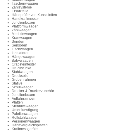
Taschenwaagen
Zählsysteme
Ersatzteile
Härteprüfer von Kunststoffen
Handkraftmesser
Junctionboxen
Plattformwaagen
Zählwaagen
Medizinwaagen
Kranwaagen
Sonden
Sensoren
Tischwaagen
Ionisatoren
Hängewaagen
Babywaagen
Grabsteintester
Druckstücke
Stuhlwaagen
Drucksets
Grubenrahmen
Stative
Schulwaagen
Drucker & Druckerzubehör
Junctionboxen
Auffahrrampen
Platten
Stehhilfewaagen
Unterflurwägung
Palettenwaagen
Rollstuhlwaagen
Personenwaagen
Härtevergleichsplatten
Kraftmessgeräte