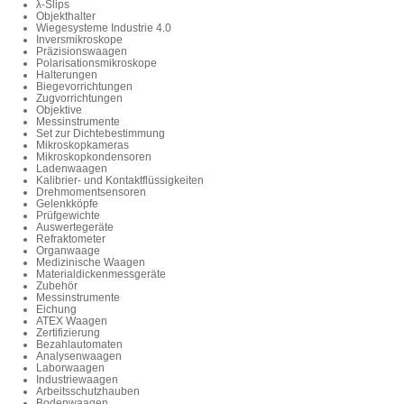
λ-Slips
Objekthalter
Wiegesysteme Industrie 4.0
Inversmikroskope
Präzisionswaagen
Polarisationsmikroskope
Halterungen
Biegevorrichtungen
Zugvorrichtungen
Objektive
Messinstrumente
Set zur Dichtebestimmung
Mikroskopkameras
Mikroskopkondensoren
Ladenwaagen
Kalibrier- und Kontaktflüssigkeiten
Drehmomentsensoren
Gelenkköpfe
Prüfgewichte
Auswertegeräte
Refraktometer
Organwaage
Medizinische Waagen
Materialdickenmessgeräte
Zubehör
Messinstrumente
Eichung
ATEX Waagen
Zertifizierung
Bezahlautomaten
Analysenwaagen
Laborwaagen
Industriewaagen
Arbeitsschutzhauben
Bodenwaagen