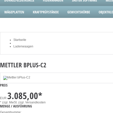
DUNKELFELDEINSÄTZE
FEDERWAAGEN
SAUTER SOFTWARE
MESS
WÄGEPLATTEN
KRAFTPRÜFSTÄNDE
GEWICHTSKÖRBE
OBJEKTK
Startseite
Ladenwaagen
METTLER BPLUS-C2
PREIS
3.085,00
*
EUR
* zzgl. MwSt.
zzgl. Versandkosten
MENGE / AUSFÜHRUNG
Gesamtsumme: