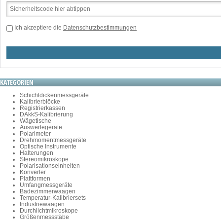
Ich akzeptiere die
Datenschutzbestimmungen
KATEGORIEN
Schichtdickenmessgeräte
Kalibrierblöcke
Registrierkassen
DAkkS-Kalibrierung
Wägetische
Auswertegeräte
Polarimeter
Drehmomentmessgeräte
Optische Instrumente
Halterungen
Stereomikroskope
Polarisationseinheiten
Konverter
Plattformen
Umfangmessgeräte
Badezimmerwaagen
Temperatur-Kalibriersets
Industriewaagen
Durchlichtmikroskope
Größenmessstäbe