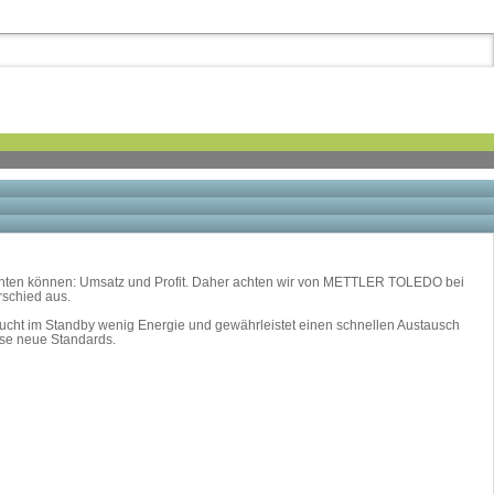
he richten können: Umsatz und Profit. Daher achten wir von METTLER TOLEDO bei
rschied aus.
rbraucht im Standby wenig Energie und gewährleistet einen schnellen Austausch
sse neue Standards.