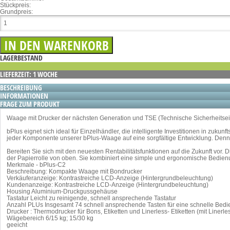
Stückpreis:
Grundpreis:
LAGERBESTAND
LIEFERZEIT: 1 WOCHE
BESCHREIBUNG
INFORMATIONEN
FRAGE ZUM PRODUKT
Waage mit Drucker der nächsten Generation und TSE (Technische Sicherheitseinri
bPlus eignet sich ideal für Einzelhändler, die intelligente Investitionen in z
jeder Komponente unserer bPlus-Waage auf eine sorgfältige Entwicklung. Denn 
Bereiten Sie sich mit den neuesten Rentabilitätsfunktionen auf die Zukunft vor.
der Papierrolle von oben. Sie kombiniert eine simple und ergonomische Bedienun
Merkmale - bPlus-C2
Beschreibung: Kompakte Waage mit Bondrucker
Verkäuferanzeige: Kontrastreiche LCD-Anzeige (Hintergrundbeleuchtung)
Kundenanzeige: Kontrastreiche LCD-Anzeige (Hintergrundbeleuchtung)
Housing Aluminium-Druckgussgehäuse
Tastatur Leicht zu reinigende, schnell ansprechende Tastatur
Anzahl PLUs Insgesamt 74 schnell ansprechende Tasten für eine schnelle Bed
Drucker : Thermodrucker für Bons, Etiketten und Linerless- Etiketten (mit Linerles
Wägebereich 6/15 kg; 15/30 kg
geeicht