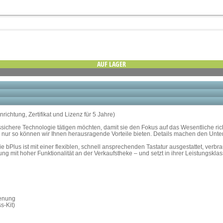
AUF LAGER
chtung, Zertifikat und Lizenz für 5 Jahre)
ukunftssichere Technologie tätigen möchten, damit sie den Fokus auf das Wesentlic
nur so können wir Ihnen herausragende Vorteile bieten. Details machen den Unte
 Die bPlus ist mit einer flexiblen, schnell ansprechenden Tastatur ausgestattet, ve
g mit hoher Funktionalität an der Verkaufstheke – und setzt in ihrer Leistungskla
ienung
s-Kit)