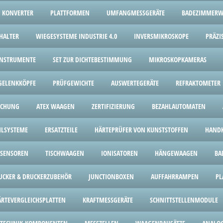
KONVERTER
PLATTFORMEN
UMFANGMESSGERÄTE
BADEZIMMER
HALTER
WIEGESYSTEME INDUSTRIE 4.0
INVERSMIKROSKOPE
PRÄZI
INSTRUMENTE
SET ZUR DICHTEBESTIMMUNG
MIKROSKOPKAMERAS
GELENKKÖPFE
PRÜFGEWICHTE
AUSWERTEGERÄTE
REFRAKTOMETER
ICHUNG
ATEX WAAGEN
ZERTIFIZIERUNG
BEZAHLAUTOMATEN
HLSYSTEME
ERSATZTEILE
HÄRTEPRÜFER VON KUNSTSTOFFEN
HANDK
SENSOREN
TISCHWAAGEN
IONISATOREN
HÄNGEWAAGEN
BA
UCKER & DRUCKERZUBEHÖR
JUNCTIONBOXEN
AUFFAHRRAMPEN
PL
ÄRTEVERGLEICHSPLATTEN
KRAFTMESSGERÄTE
SCHNITTSTELLENMODULE