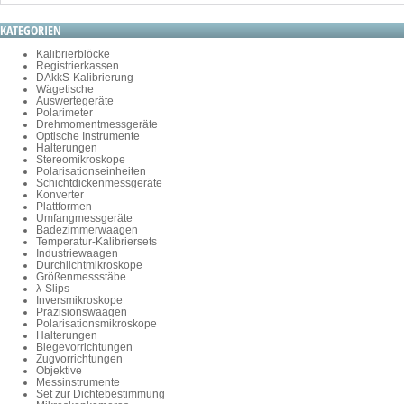
KATEGORIEN
Kalibrierblöcke
Registrierkassen
DAkkS-Kalibrierung
Wägetische
Auswertegeräte
Polarimeter
Drehmomentmessgeräte
Optische Instrumente
Halterungen
Stereomikroskope
Polarisationseinheiten
Schichtdickenmessgeräte
Konverter
Plattformen
Umfangmessgeräte
Badezimmerwaagen
Temperatur-Kalibriersets
Industriewaagen
Durchlichtmikroskope
Größenmessstäbe
λ-Slips
Inversmikroskope
Präzisionswaagen
Polarisationsmikroskope
Halterungen
Biegevorrichtungen
Zugvorrichtungen
Objektive
Messinstrumente
Set zur Dichtebestimmung