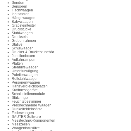
Sonden
Sensoren
Tischwaagen
Ionisatoren
Hängewaagen
Babywaagen
Grabsteintester
Druckstücke
Stuhlwaagen
Drucksets
Grubenrahmen
Stative
Schulwaagen
Drucker & Druckerzubehör
Junctionboxen
Auffahrrampen
Platten
Stehhilfewaagen
Unterflurwägung
Palettenwaagen
Rollstuhlwaagen
Personenwaagen
Härtevergleichsplatten
Kraftmessgeräte
Schnittstellenmodule
Stützringe
Feuchtebestimmer
Preisrechnende Waagen
Dunkelfeldeinsätze
Federwaagen
SAUTER Software
Messtechnik-Komponenten
Messzellen
Waagenbausätze