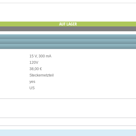
AUF LAGER
15 V, 300 mA
120V
38,00 €
Steckernetzteil
yes
US