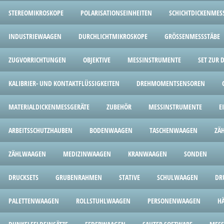
STEREOMIKROSKOPE
POLARISATIONSEINHEITEN
SCHICHTDICKENMES
INDUSTRIEWAAGEN
DURCHLICHTMIKROSKOPE
GRÖSSENMESSSTÄBE
ZUGVORRICHTUNGEN
OBJEKTIVE
MESSINSTRUMENTE
SET ZUR
KALIBRIER- UND KONTAKTFLÜSSIGKEITEN
DREHMOMENTSENSOREN
MATERIALDICKENMESSGERÄTE
ZUBEHÖR
MESSINSTRUMENTE
E
ARBEITSSCHUTZHAUBEN
BODENWAAGEN
TASCHENWAAGEN
ZÄ
ZÄHLWAAGEN
MEDIZINWAAGEN
KRANWAAGEN
SONDEN
DRUCKSETS
GRUBENRAHMEN
STATIVE
SCHULWAAGEN
DR
PALETTENWAAGEN
ROLLSTUHLWAAGEN
PERSONENWAAGEN
H