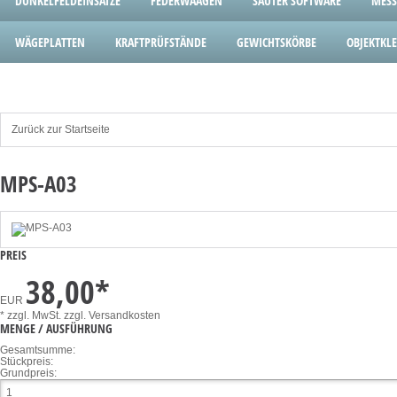
DUNKELFELDEINSÄTZE
FEDERWAAGEN
SAUTER SOFTWARE
MESS
WÄGEPLATTEN
KRAFTPRÜFSTÄNDE
GEWICHTSKÖRBE
OBJEKTK
Zurück zur Startseite
MPS-A03
PREIS
38,00
*
EUR
* zzgl. MwSt.
zzgl. Versandkosten
MENGE / AUSFÜHRUNG
Gesamtsumme:
Stückpreis:
Grundpreis: