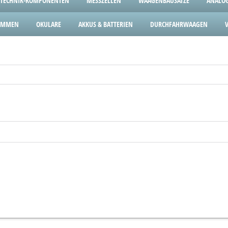
TECHNIK-KOMPONENTEN
MESSZELLEN
WAAGENBAUSÄTZE
ANALOG
LEMMEN
OKULARE
AKKUS & BATTERIEN
DURCHFAHRWAAGEN