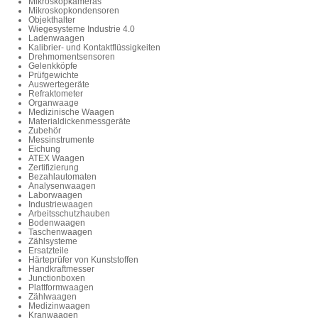
Mikroskopkameras
Mikroskopkondensoren
Objekthalter
Wiegesysteme Industrie 4.0
Ladenwaagen
Kalibrier- und Kontaktflüssigkeiten
Drehmomentsensoren
Gelenkköpfe
Prüfgewichte
Auswertegeräte
Refraktometer
Organwaage
Medizinische Waagen
Materialdickenmessgeräte
Zubehör
Messinstrumente
Eichung
ATEX Waagen
Zertifizierung
Bezahlautomaten
Analysenwaagen
Laborwaagen
Industriewaagen
Arbeitsschutzhauben
Bodenwaagen
Taschenwaagen
Zählsysteme
Ersatzteile
Härteprüfer von Kunststoffen
Handkraftmesser
Junctionboxen
Plattformwaagen
Zählwaagen
Medizinwaagen
Kranwaagen