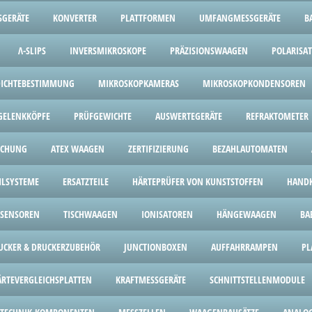
SGERÄTE
KONVERTER
PLATTFORMEN
UMFANGMESSGERÄTE
B
Λ-SLIPS
INVERSMIKROSKOPE
PRÄZISIONSWAAGEN
POLARISA
 DICHTEBESTIMMUNG
MIKROSKOPKAMERAS
MIKROSKOPKONDENSOREN
GELENKKÖPFE
PRÜFGEWICHTE
AUSWERTEGERÄTE
REFRAKTOMETER
ICHUNG
ATEX WAAGEN
ZERTIFIZIERUNG
BEZAHLAUTOMATEN
HLSYSTEME
ERSATZTEILE
HÄRTEPRÜFER VON KUNSTSTOFFEN
HANDK
SENSOREN
TISCHWAAGEN
IONISATOREN
HÄNGEWAAGEN
BA
UCKER & DRUCKERZUBEHÖR
JUNCTIONBOXEN
AUFFAHRRAMPEN
PL
ÄRTEVERGLEICHSPLATTEN
KRAFTMESSGERÄTE
SCHNITTSTELLENMODULE