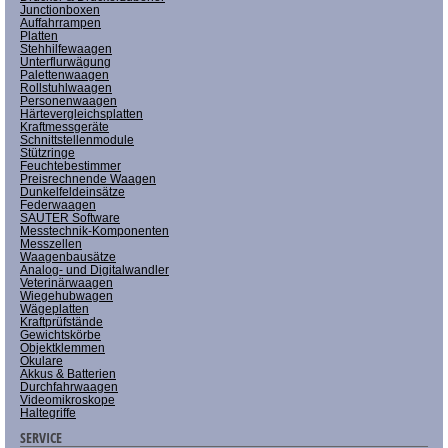
Junctionboxen
Auffahrrampen
Platten
Stehhilfewaagen
Unterflurwägung
Palettenwaagen
Rollstuhlwaagen
Personenwaagen
Härtevergleichsplatten
Kraftmessgeräte
Schnittstellenmodule
Stützringe
Feuchtebestimmer
Preisrechnende Waagen
Dunkelfeldeinsätze
Federwaagen
SAUTER Software
Messtechnik-Komponenten
Messzellen
Waagenbausätze
Analog- und Digitalwandler
Veterinärwaagen
Wiegehubwagen
Wägeplatten
Kraftprüfstände
Gewichtskörbe
Objektklemmen
Okulare
Akkus & Batterien
Durchfahrwaagen
Videomikroskope
Haltegriffe
SERVICE