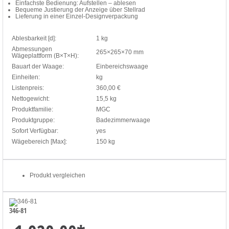
Einfachste Bedienung: Aufstellen – ablesen
Bequeme Justierung der Anzeige über Stellrad
Lieferung in einer Einzel-Designverpackung
Ablesbarkeit [d]:
1 kg
Abmessungen
265×265×70 mm
Wägeplattform (B×T×H):
Bauart der Waage:
Einbereichswaage
Einheiten:
kg
Listenpreis:
360,00 €
Nettogewicht:
15,5 kg
Produktfamilie:
MGC
Produktgruppe:
Badezimmerwaage
Sofort Verfügbar:
yes
Wägebereich [Max]:
150 kg
Produkt vergleichen
346-81