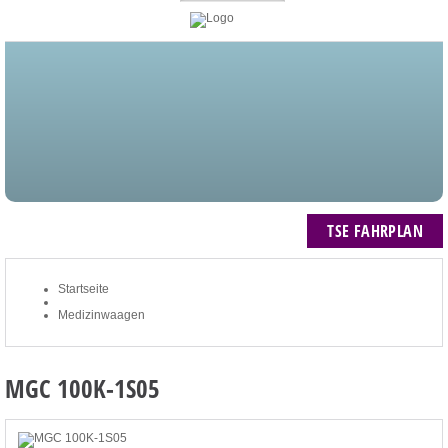
STARTSEITE
BLOG
MEIN KONTO
NEWSLETTER
TSE FAHRPLAN
ZUM WARENKORB: 0 ARTIKEL / € 0,00
TSE FAHRPLAN
Startseite
Medizinwaagen
MGC 100K-1S05