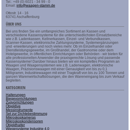
Tel.: +49 (0) 6021 - 34 99 - 0
Email:
info@waagen-stamm.de
Ottostr. 14 - 16
63741 Aschaffenburg
ÜBER UNS
Bei uns finden Sie ein umfangreiches Sortiment an Kassen und
verschiedene Kassensysteme für die unterschiedlichsten Einsatzbereiche
wie z.B. Ladenkassen, Kellnerkassen, Einzel- und Verbundkassen,
Scanner-Kassen, elektronische Zahlungssysteme, Systemergänzungen
und -erweiterungen und noch vieles mehr. Ob im Einzelhandel oder
Dienstleistungsgewerbe, im Großhandel, der Gastronomie oder dem
Hotelgewerbe, in öffentlichen Einrichtungen oder Behörden - wir bieten für
alle professionellen Anwender die praxisgerechte Lösung und passende
Kassensysteme! Darüber hinaus bieten wir ein komplettes Programm an
Waagen und Waagensystemen wie z.B. Ladenwagen, elektronische
Waagen, Präzisionswaagen mit einer Genauigkeit von bis zu 0,1
Milligramm, Industriewaagen mit einer Tragkraft von bis zu 100 Tonnen und
ganzen Warenwirtschaftslösungen, die den Wareneingang bis zum Verkauf
begleiten.
KATEGORIEN
Halterungen
Biegevorrichtungen
Zugvorrichtungen
Objektive
Messinstrumente
Set zur Dichtebestimmung
Mikroskopkameras
Mikroskopkondensoren
Objekthalter
Wiegesysteme Industrie 4.0