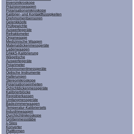
Inversmikroskope
Präzisionswaagen
Polarisationsmikroskope
Kalibrier- und Kontaktflüssigkeiten
Drehmomentsensoren
Gelenkköpfe
Prüfgewichte
Auswertegeräte
Refraktometer
Organwaage
Medizinische Waagen
Materialdickenmessgeräte
Ladenwaagen
DAkkS-Kalibrierung
Wägetische
Auswertegeräte
Polarimeter
Drehmomentmessgeräte
Optische Instrumente
Halterungen
Stereomikroskope
Polarisationseinheiten
Schichtdickenmessgeräte
Kalibrierblöcke
Registrierkassen
Umfangmessgeräte
Badezimmerwaagen
Temperatur-Kalibriersets
Industriewaagen
Durchlichtmikroskope
Größenmessstäbe
λ-Slips
Konverter
Plattformen