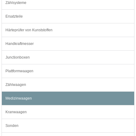
Zählsysteme
Ersatzteile
Härteprüfer von Kunststoffen
Handkraftmesser
Junctionboxen
Plattformwaagen
Zählwaagen
Medizinwaagen
Kranwaagen
Sonden