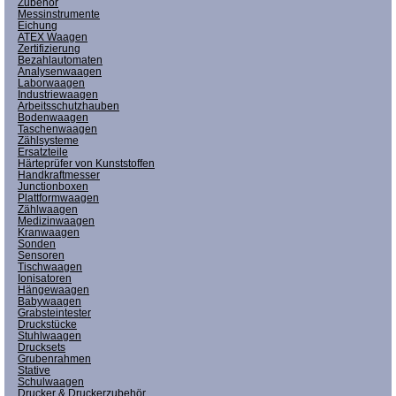
Zubehör
Messinstrumente
Eichung
ATEX Waagen
Zertifizierung
Bezahlautomaten
Analysenwaagen
Laborwaagen
Industriewaagen
Arbeitsschutzhauben
Bodenwaagen
Taschenwaagen
Zählsysteme
Ersatzteile
Härteprüfer von Kunststoffen
Handkraftmesser
Junctionboxen
Plattformwaagen
Zählwaagen
Medizinwaagen
Kranwaagen
Sonden
Sensoren
Tischwaagen
Ionisatoren
Hängewaagen
Babywaagen
Grabsteintester
Druckstücke
Stuhlwaagen
Drucksets
Grubenrahmen
Stative
Schulwaagen
Drucker & Druckerzubehör