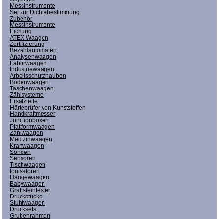
Messinstrumente
Set zur Dichtebestimmung
Zubehör
Messinstrumente
Eichung
ATEX Waagen
Zertifizierung
Bezahlautomaten
Analysenwaagen
Laborwaagen
Industriewaagen
Arbeitsschutzhauben
Bodenwaagen
Taschenwaagen
Zählsysteme
Ersatzteile
Härteprüfer von Kunststoffen
Handkraftmesser
Junctionboxen
Plattformwaagen
Zählwaagen
Medizinwaagen
Kranwaagen
Sonden
Sensoren
Tischwaagen
Ionisatoren
Hängewaagen
Babywaagen
Grabsteintester
Druckstücke
Stuhlwaagen
Drucksets
Grubenrahmen