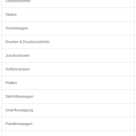
Grubenrahmen
Stative
Schulwaagen
Drucker & Druckerzubehör
Junctionboxen
Auffahrrampen
Platten
Stehhilfewaagen
Unterflurwägung
Palettenwaagen