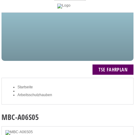
STARTSEITE
BLOG
MEIN KONTO
NEWSLETTER
TSE FAHRPLAN
ZUM WARENKORB: 0 ARTIKEL / € 0,00
TSE FAHRPLAN
Startseite
Arbeitsschutzhauben
MBC-A06S05