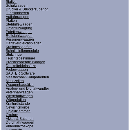
Stative
Schulwaagen
Drucker & Druckerzubehör
Junctionboxen
Auffahrrampen
Platten
Stehhilfewaagen
Unterflurwägung
Palettenwaagen
Rollstuhlwaagen
Personenwaagen
Härtevergleichsplatten
Kraftmessgeräte
Schnittstellenmodule
Stützringe
Feuchtebestimmer
Preisrechnende Waagen
Dunkelfeldeinsätze
Federwaagen
SAUTER Software
Messtechnik-Komponenten
Messzellen
Waagenbausätze
Analog- und Digitalwandler
Veterinärwaagen
Wiegehubwagen
Wägeplatten
Kraftprüfstände
Gewichtskörbe
Objektklemmen
Okulare
Akkus & Batterien
Durchfahrwaagen
Videomikroskope
Haltegriffe