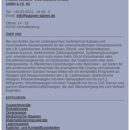
GMBH & CO. KG
Tel.: +49 (0) 6021 - 34 99 - 0
Email:
info@waagen-stamm.de
Ottostr. 14 - 16
63741 Aschaffenburg
ÜBER UNS
Bei uns finden Sie ein umfangreiches Sortiment an Kassen und
verschiedene Kassensysteme für die unterschiedlichsten Einsatzbereiche
wie z.B. Ladenkassen, Kellnerkassen, Einzel- und Verbundkassen,
Scanner-Kassen, elektronische Zahlungssysteme, Systemergänzungen
und -erweiterungen und noch vieles mehr. Ob im Einzelhandel oder
Dienstleistungsgewerbe, im Großhandel, der Gastronomie oder dem
Hotelgewerbe, in öffentlichen Einrichtungen oder Behörden - wir bieten für
alle professionellen Anwender die praxisgerechte Lösung und passende
Kassensysteme! Darüber hinaus bieten wir ein komplettes Programm an
Waagen und Waagensystemen wie z.B. Ladenwagen, elektronische
Waagen, Präzisionswaagen mit einer Genauigkeit von bis zu 0,1
Milligramm, Industriewaagen mit einer Tragkraft von bis zu 100 Tonnen und
ganzen Warenwirtschaftslösungen, die den Wareneingang bis zum Verkauf
begleiten.
KATEGORIEN
Auswertegeräte
Refraktometer
Organwaage
Medizinische Waagen
Materialdickenmessgeräte
Ladenwaagen
Kalibrier- und Kontaktflüssigkeiten