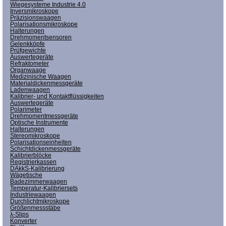
Wiegesysteme Industrie 4.0
Inversmikroskope
Präzisionswaagen
Polarisationsmikroskope
Halterungen
Drehmomentsensoren
Gelenkköpfe
Prüfgewichte
Auswertegeräte
Refraktometer
Organwaage
Medizinische Waagen
Materialdickenmessgeräte
Ladenwaagen
Kalibrier- und Kontaktflüssigkeiten
Auswertegeräte
Polarimeter
Drehmomentmessgeräte
Optische Instrumente
Halterungen
Stereomikroskope
Polarisationseinheiten
Schichtdickenmessgeräte
Kalibrierblöcke
Registrierkassen
DAkkS-Kalibrierung
Wägetische
Badezimmerwaagen
Temperatur-Kalibriersets
Industriewaagen
Durchlichtmikroskope
Größenmessstäbe
λ-Slips
Konverter