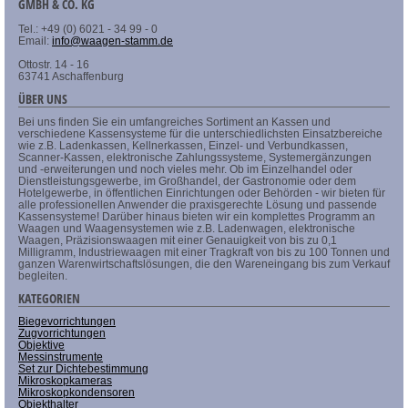
GMBH & CO. KG
Tel.: +49 (0) 6021 - 34 99 - 0
Email:
info@waagen-stamm.de
Ottostr. 14 - 16
63741 Aschaffenburg
ÜBER UNS
Bei uns finden Sie ein umfangreiches Sortiment an Kassen und
verschiedene Kassensysteme für die unterschiedlichsten Einsatzbereiche
wie z.B. Ladenkassen, Kellnerkassen, Einzel- und Verbundkassen,
Scanner-Kassen, elektronische Zahlungssysteme, Systemergänzungen
und -erweiterungen und noch vieles mehr. Ob im Einzelhandel oder
Dienstleistungsgewerbe, im Großhandel, der Gastronomie oder dem
Hotelgewerbe, in öffentlichen Einrichtungen oder Behörden - wir bieten für
alle professionellen Anwender die praxisgerechte Lösung und passende
Kassensysteme! Darüber hinaus bieten wir ein komplettes Programm an
Waagen und Waagensystemen wie z.B. Ladenwagen, elektronische
Waagen, Präzisionswaagen mit einer Genauigkeit von bis zu 0,1
Milligramm, Industriewaagen mit einer Tragkraft von bis zu 100 Tonnen und
ganzen Warenwirtschaftslösungen, die den Wareneingang bis zum Verkauf
begleiten.
KATEGORIEN
Biegevorrichtungen
Zugvorrichtungen
Objektive
Messinstrumente
Set zur Dichtebestimmung
Mikroskopkameras
Mikroskopkondensoren
Objekthalter