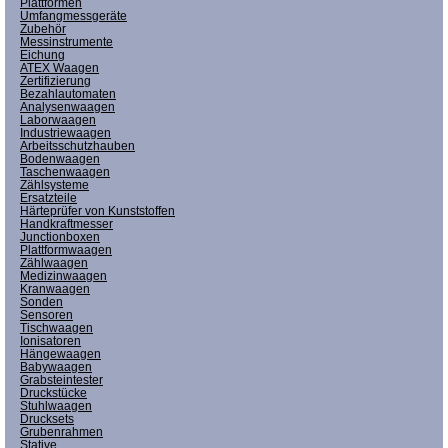
Plattformen
Umfangmessgeräte
Zubehör
Messinstrumente
Eichung
ATEX Waagen
Zertifizierung
Bezahlautomaten
Analysenwaagen
Laborwaagen
Industriewaagen
Arbeitsschutzhauben
Bodenwaagen
Taschenwaagen
Zählsysteme
Ersatzteile
Härteprüfer von Kunststoffen
Handkraftmesser
Junctionboxen
Plattformwaagen
Zählwaagen
Medizinwaagen
Kranwaagen
Sonden
Sensoren
Tischwaagen
Ionisatoren
Hängewaagen
Babywaagen
Grabsteintester
Druckstücke
Stuhlwaagen
Drucksets
Grubenrahmen
Stative