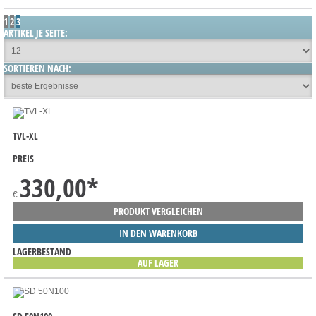
1
2
3
ARTIKEL JE SEITE:
SORTIEREN NACH:
TVL-XL
PREIS
330,00
*
€
PRODUKT VERGLEICHEN
IN DEN WARENKORB
LAGERBESTAND
AUF LAGER