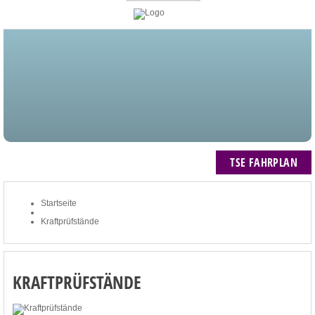
STARTSEITE
BLOG
MEIN KONTO
NEWSLETTER
TSE FAHRPLAN
ZUM WARENKORB: 0 ARTIKEL / € 0,00
TSE FAHRPLAN
Startseite
Kraftprüfstände
KRAFTPRÜFSTÄNDE