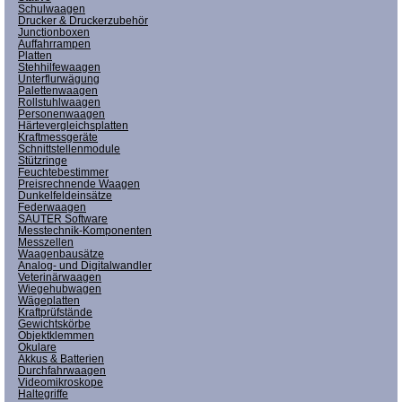
Schulwaagen
Drucker & Druckerzubehör
Junctionboxen
Auffahrrampen
Platten
Stehhilfewaagen
Unterflurwägung
Palettenwaagen
Rollstuhlwaagen
Personenwaagen
Härtevergleichsplatten
Kraftmessgeräte
Schnittstellenmodule
Stützringe
Feuchtebestimmer
Preisrechnende Waagen
Dunkelfeldeinsätze
Federwaagen
SAUTER Software
Messtechnik-Komponenten
Messzellen
Waagenbausätze
Analog- und Digitalwandler
Veterinärwaagen
Wiegehubwagen
Wägeplatten
Kraftprüfstände
Gewichtskörbe
Objektklemmen
Okulare
Akkus & Batterien
Durchfahrwaagen
Videomikroskope
Haltegriffe