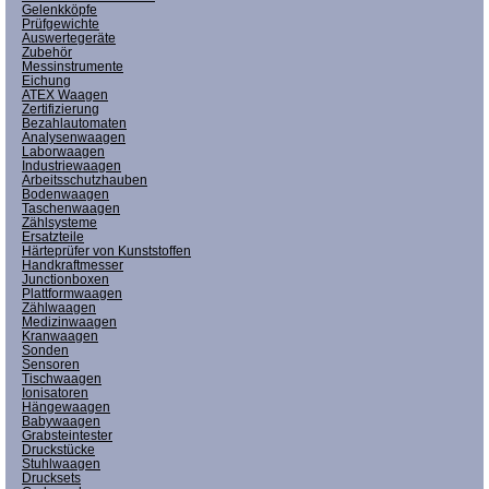
Gelenkköpfe
Prüfgewichte
Auswertegeräte
Zubehör
Messinstrumente
Eichung
ATEX Waagen
Zertifizierung
Bezahlautomaten
Analysenwaagen
Laborwaagen
Industriewaagen
Arbeitsschutzhauben
Bodenwaagen
Taschenwaagen
Zählsysteme
Ersatzteile
Härteprüfer von Kunststoffen
Handkraftmesser
Junctionboxen
Plattformwaagen
Zählwaagen
Medizinwaagen
Kranwaagen
Sonden
Sensoren
Tischwaagen
Ionisatoren
Hängewaagen
Babywaagen
Grabsteintester
Druckstücke
Stuhlwaagen
Drucksets