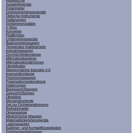
Wägetische
Auswertegeräte
Polarimeter
Drehmomentmessgeräte
Optische Instrumente
Halterungen
Größenmessstäbe
λ-Slips
Konverter
Plattformen
Umfangmessgeräte
Badezimmerwaagen
Temperatur-Kalibriersets
Industriewaagen
Durchlichtmikroskope
Mikroskopkameras
Mikroskopkondensoren
Objekthalter
Wiegesysteme Industrie 4.0
Inversmikroskope
Präzisionswaagen
Polarisationsmikroskope
Halterungen
Biegevorrichtungen
Zugvorrichtungen
Objektive
Messinstrumente
Set zur Dichtebestimmung
Refraktometer
Organwaage
Medizinische Waagen
Materialdickenmessgeräte
Ladenwaagen
Kalibrier- und Kontaktflüssigkeiten
Drehmomentsensoren