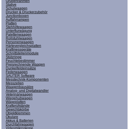
Grubenrahmen
Stative
Schulwaagen
Drucker & Druckerzubehör
Junctionboxen
Auffahrrampen
Platten
Stehhilfewaagen
Unterflurwägung
Palettenwaagen
Rollstuhlwaagen
Personenwaagen
Härtevergleichsplatten
Kraftmessgeräte
Schnittstellenmodule
Stützringe
Feuchtebestimmer
Preisrechnende Waagen
Dunkelfeldeinsätze
Federwaagen
SAUTER Software
Messtechnik-Komponenten
Messzellen
Waagenbausätze
Analog- und Digitalwandler
Veterinärwaagen
Wiegehubwagen
Wägeplatten
Kraftprüfstände
Gewichtskörbe
Objektklemmen
Okulare
Akkus & Batterien
Durchfahrwaagen
Videomikroskope