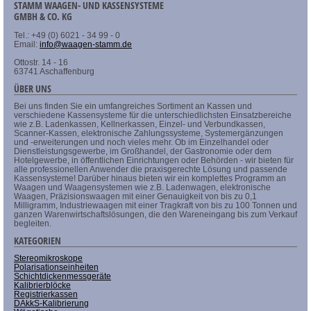
STAMM WAAGEN- UND KASSENSYSTEME
GMBH & CO. KG
Tel.: +49 (0) 6021 - 34 99 - 0
Email:
info@waagen-stamm.de
Ottostr. 14 - 16
63741 Aschaffenburg
ÜBER UNS
Bei uns finden Sie ein umfangreiches Sortiment an Kassen und
verschiedene Kassensysteme für die unterschiedlichsten Einsatzbereiche
wie z.B. Ladenkassen, Kellnerkassen, Einzel- und Verbundkassen,
Scanner-Kassen, elektronische Zahlungssysteme, Systemergänzungen
und -erweiterungen und noch vieles mehr. Ob im Einzelhandel oder
Dienstleistungsgewerbe, im Großhandel, der Gastronomie oder dem
Hotelgewerbe, in öffentlichen Einrichtungen oder Behörden - wir bieten für
alle professionellen Anwender die praxisgerechte Lösung und passende
Kassensysteme! Darüber hinaus bieten wir ein komplettes Programm an
Waagen und Waagensystemen wie z.B. Ladenwagen, elektronische
Waagen, Präzisionswaagen mit einer Genauigkeit von bis zu 0,1
Milligramm, Industriewaagen mit einer Tragkraft von bis zu 100 Tonnen und
ganzen Warenwirtschaftslösungen, die den Wareneingang bis zum Verkauf
begleiten.
KATEGORIEN
Stereomikroskope
Polarisationseinheiten
Schichtdickenmessgeräte
Kalibrierblöcke
Registrierkassen
DAkkS-Kalibrierung