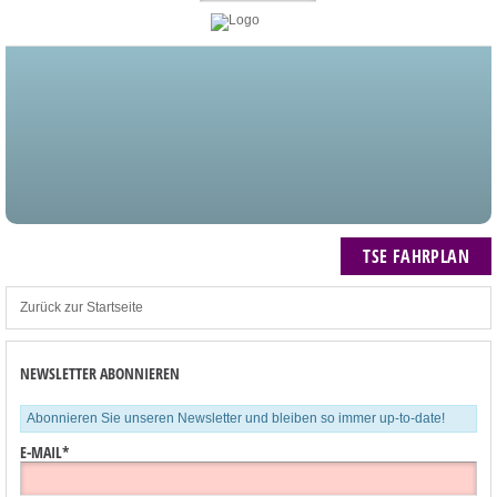
STARTSEITE
BLOG
MEIN KONTO
NEWSLETTER
TSE FAHRPLAN
ZUM WARENKORB: 0 ARTIKEL / € 0,00
TSE FAHRPLAN
Zurück zur Startseite
NEWSLETTER ABONNIEREN
Abonnieren Sie unseren Newsletter und bleiben so immer up-to-date!
E-MAIL*