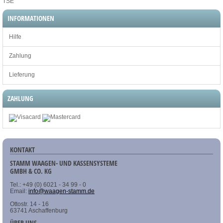
TSE
INFORMATIONEN
Hilfe
Zahlung
Lieferung
ZAHLUNG
KONTAKT
STAMM WAAGEN- UND KASSENSYSTEME
GMBH & CO. KG
Tel.: +49 (0) 6021 - 34 99 - 0
Email:
info@waagen-stamm.de
Ottostr. 14 - 16
63741 Aschaffenburg
ÜBER UNS