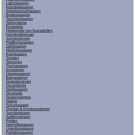
Laborwaagen
Industriewaagen
Arbeitsschutzhauben
Bodenwaagen
Taschenwaagen
Zählsysteme
Ersatzteile
Härteprüfer von Kunststoffen
Handkraftmesser
Junctionboxen
Plattformwaagen
Zählwaagen
Medizinwaagen
Kranwaagen
Sonden
Sensoren
Tischwaagen
Ionisatoren
Hängewaagen
Babywaagen
Grabsteintester
Druckstücke
Stuhlwaagen
Drucksets
Grubenrahmen
Stative
Schulwaagen
Drucker & Druckerzubehör
Junctionboxen
Auffahrrampen
Platten
Stehhilfewaagen
Unterflurwägung
Palettenwaagen