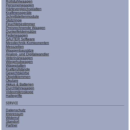
Rollstuhlwaagen
Personenwaagen
Härtevergleichsplatten
Kraftmessgeräte
Schnittstellenmodule
Stützringe
Feuchtebestimmer
Preisrechnende Waagen
Dunkelfeldeinsätze
Federwaagen
SAUTER Software
Messtechnik-Komponenten
Messzellen
Waagenbausätze
Analog- und Digitalwandler
Veterinärwaagen
Wiegehubwagen
Wägeplatten
Kraftprüfstände
Gewichtskörbe
Objektklemmen
Okulare
Akkus & Batterien
Durchfahrwaagen
Videomikroskope
Haltegriffe
SERVICE
Datenschutz
Impressum
Widerruf
Standort
Partner