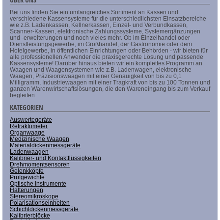
Bei uns finden Sie ein umfangreiches Sortiment an Kassen und
verschiedene Kassensysteme für die unterschiedlichsten Einsatzbereiche
wie z.B. Ladenkassen, Kellnerkassen, Einzel- und Verbundkassen,
Scanner-Kassen, elektronische Zahlungssysteme, Systemergänzungen
und -erweiterungen und noch vieles mehr. Ob im Einzelhandel oder
Dienstleistungsgewerbe, im Großhandel, der Gastronomie oder dem
Hotelgewerbe, in öffentlichen Einrichtungen oder Behörden - wir bieten für
alle professionellen Anwender die praxisgerechte Lösung und passende
Kassensysteme! Darüber hinaus bieten wir ein komplettes Programm an
Waagen und Waagensystemen wie z.B. Ladenwagen, elektronische
Waagen, Präzisionswaagen mit einer Genauigkeit von bis zu 0,1
Milligramm, Industriewaagen mit einer Tragkraft von bis zu 100 Tonnen und
ganzen Warenwirtschaftslösungen, die den Wareneingang bis zum Verkauf
begleiten.
KATEGORIEN
Auswertegeräte
Refraktometer
Organwaage
Medizinische Waagen
Materialdickenmessgeräte
Ladenwaagen
Kalibrier- und Kontaktflüssigkeiten
Drehmomentsensoren
Gelenkköpfe
Prüfgewichte
Optische Instrumente
Halterungen
Stereomikroskope
Polarisationseinheiten
Schichtdickenmessgeräte
Kalibrierblöcke