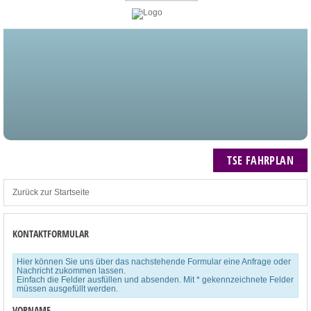
STARTSEITE
BLOG
MEIN KONTO
NEWSLETTER
TSE FAHRPLAN
ZUM WARENKORB: 0 ARTIKEL / € 0,00
TSE FAHRPLAN
Zurück zur Startseite
KONTAKTFORMULAR
Hier können Sie uns über das nachstehende Formular eine Anfrage oder
Nachricht zukommen lassen.
Einfach die Felder ausfüllen und absenden. Mit * gekennzeichnete Felder
müssen ausgefüllt werden.
VORNAME