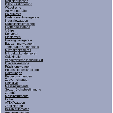
Registrierkassen
DAkkS-Kalibrierung
Wägetische
Auswertegeräte
Polarimeter
Drehmomentmessgeräte
Industriewaagen
Durchlichtmikroskope
Größenmessstäbe
λ-Slips
Konverter
Plattformen
Umfangmessgeräte
Badezimmerwaagen
Temperatur-Kalibriersets
Mikroskopkameras
Mikroskopkondensoren
Objekthalter
Wiegesysteme Industrie 4.0
Inversmikroskope
Präzisionswaagen
Polarisationsmikroskope
Halterungen
Biegevorrichtungen
Zugvorrichtungen
Objektive
Messinstrumente
Set zur Dichtebestimmung
Zubehör
Messinstrumente
Eichung
ATEX Waagen
Zertifizierung
Bezahlautomaten
Analysenwaagen