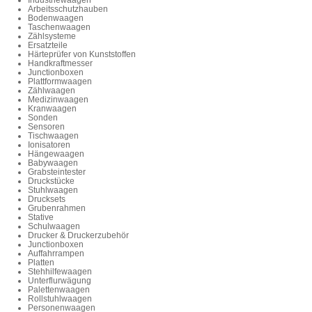
Arbeitsschutzhauben
Bodenwaagen
Taschenwaagen
Zählsysteme
Ersatzteile
Härteprüfer von Kunststoffen
Handkraftmesser
Junctionboxen
Plattformwaagen
Zählwaagen
Medizinwaagen
Kranwaagen
Sonden
Sensoren
Tischwaagen
Ionisatoren
Hängewaagen
Babywaagen
Grabsteintester
Druckstücke
Stuhlwaagen
Drucksets
Grubenrahmen
Stative
Schulwaagen
Drucker & Druckerzubehör
Junctionboxen
Auffahrrampen
Platten
Stehhilfewaagen
Unterflurwägung
Palettenwaagen
Rollstuhlwaagen
Personenwaagen