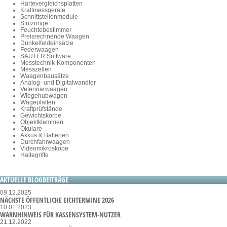
Härtevergleichsplatten
Kraftmessgeräte
Schnittstellenmodule
Stützringe
Feuchtebestimmer
Preisrechnende Waagen
Dunkelfeldeinsätze
Federwaagen
SAUTER Software
Messtechnik-Komponenten
Messzellen
Waagenbausätze
Analog- und Digitalwandler
Veterinärwaagen
Wiegehubwagen
Wägeplatten
Kraftprüfstände
Gewichtskörbe
Objektklemmen
Okulare
Akkus & Batterien
Durchfahrwaagen
Videomikroskope
Haltegriffe
AKTUELLE BLOGBEITRÄGE
09.12.2025
NÄCHSTE ÖFFENTLICHE EICHTERMINE 2026
10.01.2023
WARNHINWEIS FÜR KASSENSYSTEM-NUTZER
21.12.2022