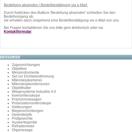
Bestellung absenden / Bestellbestätigung via e-Mail:
Durch Anklicken des Buttons 'Bestellung absenden' schließen Sie den
Bestellvorgang ab,
sie erhalten dann umgehend eine Bestellbestätigung via e-Mail von uns.
Bei Fragen kontaktieren Sie uns bitte gern telefonisch oder via
Kontaktformular
.
KATEGORIEN
Zugvorrichtungen
Objektive
Messinstrumente
Set zur Dichtebestimmung
Mikroskopkameras
Mikroskopkondensoren
Objekthalter
Wiegesysteme Industrie 4.0
Inversmikroskope
Präzisionswaagen
Polarisationsmikroskope
Halterungen
Biegevorrichtungen
Gelenkköpfe
Prüfgewichte
Auswertegeräte
Refraktometer
Organwaage