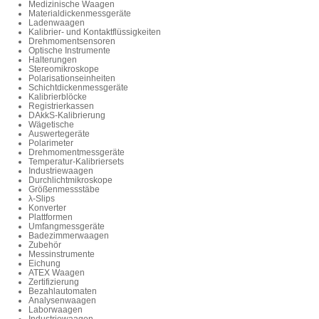
Medizinische Waagen
Materialdickenmessgeräte
Ladenwaagen
Kalibrier- und Kontaktflüssigkeiten
Drehmomentsensoren
Optische Instrumente
Halterungen
Stereomikroskope
Polarisationseinheiten
Schichtdickenmessgeräte
Kalibrierblöcke
Registrierkassen
DAkkS-Kalibrierung
Wägetische
Auswertegeräte
Polarimeter
Drehmomentmessgeräte
Temperatur-Kalibriersets
Industriewaagen
Durchlichtmikroskope
Größenmessstäbe
λ-Slips
Konverter
Plattformen
Umfangmessgeräte
Badezimmerwaagen
Zubehör
Messinstrumente
Eichung
ATEX Waagen
Zertifizierung
Bezahlautomaten
Analysenwaagen
Laborwaagen
Industriewaagen