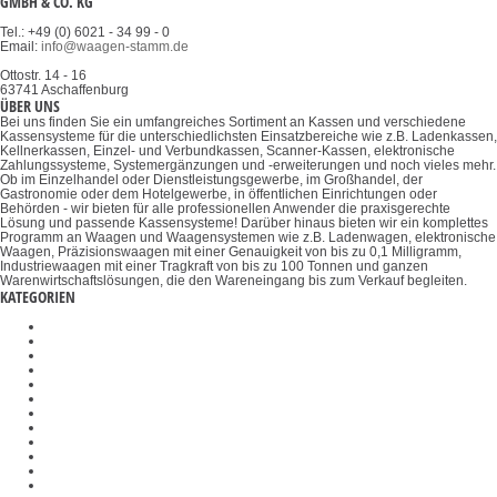
GMBH & CO. KG
Tel.: +49 (0) 6021 - 34 99 - 0
Email:
info@waagen-stamm.de
Ottostr. 14 - 16
63741 Aschaffenburg
ÜBER UNS
Bei uns finden Sie ein umfangreiches Sortiment an Kassen und verschiedene
Kassensysteme für die unterschiedlichsten Einsatzbereiche wie z.B. Ladenkassen,
Kellnerkassen, Einzel- und Verbundkassen, Scanner-Kassen, elektronische
Zahlungssysteme, Systemergänzungen und -erweiterungen und noch vieles mehr.
Ob im Einzelhandel oder Dienstleistungsgewerbe, im Großhandel, der
Gastronomie oder dem Hotelgewerbe, in öffentlichen Einrichtungen oder
Behörden - wir bieten für alle professionellen Anwender die praxisgerechte
Lösung und passende Kassensysteme! Darüber hinaus bieten wir ein komplettes
Programm an Waagen und Waagensystemen wie z.B. Ladenwagen, elektronische
Waagen, Präzisionswaagen mit einer Genauigkeit von bis zu 0,1 Milligramm,
Industriewaagen mit einer Tragkraft von bis zu 100 Tonnen und ganzen
Warenwirtschaftslösungen, die den Wareneingang bis zum Verkauf begleiten.
KATEGORIEN
Zugvorrichtungen
Objektive
Messinstrumente
Set zur Dichtebestimmung
Mikroskopkameras
Mikroskopkondensoren
Objekthalter
Wiegesysteme Industrie 4.0
Inversmikroskope
Präzisionswaagen
Polarisationsmikroskope
Halterungen