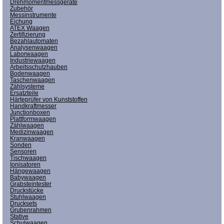
Drehmomentmessgeräte
Zubehör
Messinstrumente
Eichung
ATEX Waagen
Zertifizierung
Bezahlautomaten
Analysenwaagen
Laborwaagen
Industriewaagen
Arbeitsschutzhauben
Bodenwaagen
Taschenwaagen
Zählsysteme
Ersatzteile
Härteprüfer von Kunststoffen
Handkraftmesser
Junctionboxen
Plattformwaagen
Zählwaagen
Medizinwaagen
Kranwaagen
Sonden
Sensoren
Tischwaagen
Ionisatoren
Hängewaagen
Babywaagen
Grabsteintester
Druckstücke
Stuhlwaagen
Drucksets
Grubenrahmen
Stative
Schulwaagen