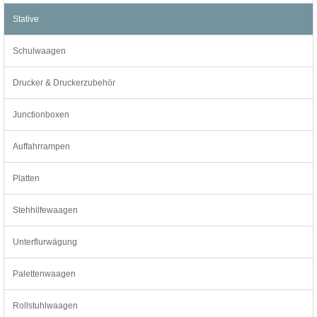
Stative
Schulwaagen
Drucker & Druckerzubehör
Junctionboxen
Auffahrrampen
Platten
Stehhilfewaagen
Unterflurwägung
Palettenwaagen
Rollstuhlwaagen