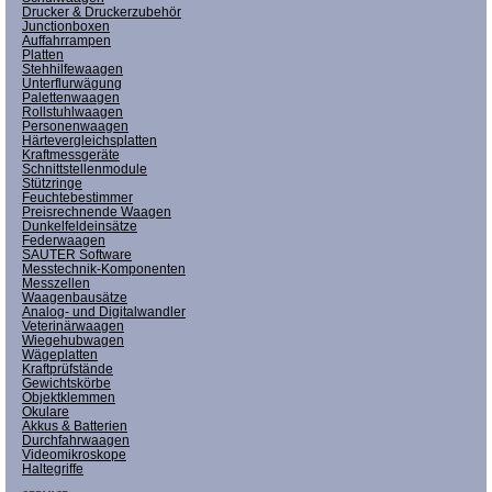
Drucker & Druckerzubehör
Junctionboxen
Auffahrrampen
Platten
Stehhilfewaagen
Unterflurwägung
Palettenwaagen
Rollstuhlwaagen
Personenwaagen
Härtevergleichsplatten
Kraftmessgeräte
Schnittstellenmodule
Stützringe
Feuchtebestimmer
Preisrechnende Waagen
Dunkelfeldeinsätze
Federwaagen
SAUTER Software
Messtechnik-Komponenten
Messzellen
Waagenbausätze
Analog- und Digitalwandler
Veterinärwaagen
Wiegehubwagen
Wägeplatten
Kraftprüfstände
Gewichtskörbe
Objektklemmen
Okulare
Akkus & Batterien
Durchfahrwaagen
Videomikroskope
Haltegriffe