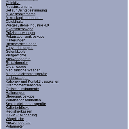
Objektive
Messinstrumente
Set zur Dichtebestimmung
Mikroskopkameras
Mikroskopkondensoren
Objekthalter
Wiegesysteme Industrie 4.0
Inversmikroskope
Präzisionswaagen
Polarisationsmikroskope
Halterungen
Biegevorrichtungen
Zugvorrichtungen
Gelenkköpfe
Prüfgewichte
Auswertegeräte
Refraktometer
Organwaage
Medizinische Waagen
Materialdickenmessgeräte
Ladenwaagen
Kalibrier- und Kontaktflüssigkeiten
Drehmomentsensoren
Optische Instrumente
Halterungen
Stereomikroskope
Polarisationseinheiten
Schichtdickenmessgeräte
Kalibrierblöcke
Registrierkassen
DAkkS-Kalibrierung
Wägetische
Auswertegeräte
Polarimeter