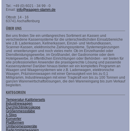
Tel.: +49 (0) 6021 - 34 99 - 0
Email:
info@waagen-stamm.de
Ottostr. 14 - 16
63741 Aschaffenburg
ÜBER UNS
Bei uns finden Sie ein umfangreiches Sortiment an Kassen und
verschiedene Kassensysteme für die unterschiedlichsten Einsatzbereiche
wie z.B. Ladenkassen, Kellnerkassen, Einzel- und Verbundkassen,
Scanner-Kassen, elektronische Zahlungssysteme, Systemergänzungen
und -erweiterungen und noch vieles mehr. Ob im Einzelhandel oder
Dienstleistungsgewerbe, im Großhandel, der Gastronomie oder dem
Hotelgewerbe, in öffentlichen Einrichtungen oder Behörden - wir bieten für
alle professionellen Anwender die praxisgerechte Lösung und passende
Kassensysteme! Darüber hinaus bieten wir ein komplettes Programm an
Waagen und Waagensystemen wie z.B. Ladenwagen, elektronische
Waagen, Präzisionswaagen mit einer Genauigkeit von bis zu 0,1
Milligramm, Industriewaagen mit einer Tragkraft von bis zu 100 Tonnen und
ganzen Warenwirtschaftslösungen, die den Wareneingang bis zum Verkauf
begleiten.
KATEGORIEN
Temperatur-Kalibriersets
Industriewaagen
Durchlichtmikroskope
Größenmessstäbe
λ-Slips
Konverter
Plattformen
Umfangmessgeräte
Badezimmerwaagen