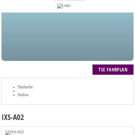
STARTSEITE
BLOG
MEIN KONTO
NEWSLETTER
TSE FAHRPLAN
ZUM WARENKORB: 0 ARTIKEL / € 0,00
TSE FAHRPLAN
Startseite
Stative
IXS-A02