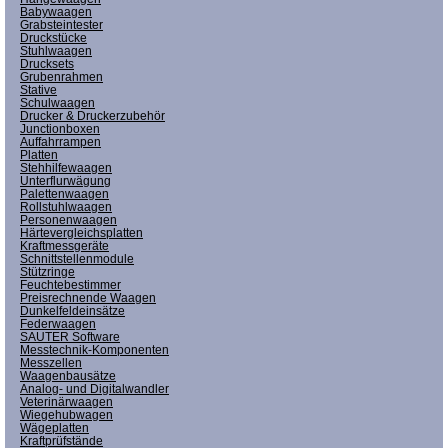
Babywaagen
Grabsteintester
Druckstücke
Stuhlwaagen
Drucksets
Grubenrahmen
Stative
Schulwaagen
Drucker & Druckerzubehör
Junctionboxen
Auffahrrampen
Platten
Stehhilfewaagen
Unterflurwägung
Palettenwaagen
Rollstuhlwaagen
Personenwaagen
Härtevergleichsplatten
Kraftmessgeräte
Schnittstellenmodule
Stützringe
Feuchtebestimmer
Preisrechnende Waagen
Dunkelfeldeinsätze
Federwaagen
SAUTER Software
Messtechnik-Komponenten
Messzellen
Waagenbausätze
Analog- und Digitalwandler
Veterinärwaagen
Wiegehubwagen
Wägeplatten
Kraftprüfstände