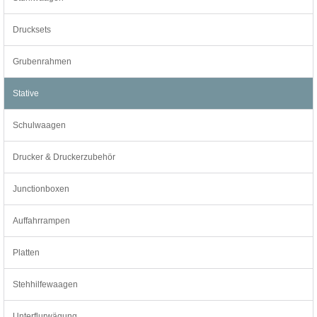
Drucksets
Grubenrahmen
Stative
Schulwaagen
Drucker & Druckerzubehör
Junctionboxen
Auffahrrampen
Platten
Stehhilfewaagen
Unterflurwägung