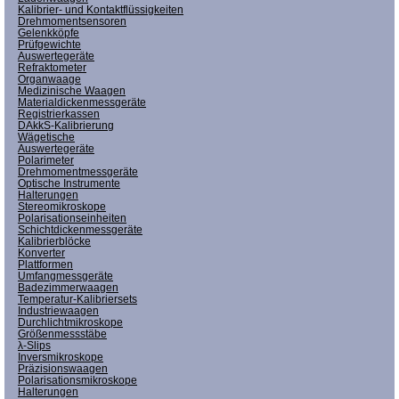
Kalibrier- und Kontaktflüssigkeiten
Drehmomentsensoren
Gelenkköpfe
Prüfgewichte
Auswertegeräte
Refraktometer
Organwaage
Medizinische Waagen
Materialdickenmessgeräte
Registrierkassen
DAkkS-Kalibrierung
Wägetische
Auswertegeräte
Polarimeter
Drehmomentmessgeräte
Optische Instrumente
Halterungen
Stereomikroskope
Polarisationseinheiten
Schichtdickenmessgeräte
Kalibrierblöcke
Konverter
Plattformen
Umfangmessgeräte
Badezimmerwaagen
Temperatur-Kalibriersets
Industriewaagen
Durchlichtmikroskope
Größenmessstäbe
λ-Slips
Inversmikroskope
Präzisionswaagen
Polarisationsmikroskope
Halterungen