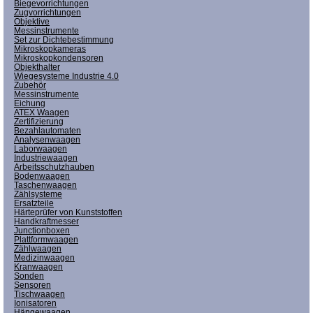
Biegevorrichtungen
Zugvorrichtungen
Objektive
Messinstrumente
Set zur Dichtebestimmung
Mikroskopkameras
Mikroskopkondensoren
Objekthalter
Wiegesysteme Industrie 4.0
Zubehör
Messinstrumente
Eichung
ATEX Waagen
Zertifizierung
Bezahlautomaten
Analysenwaagen
Laborwaagen
Industriewaagen
Arbeitsschutzhauben
Bodenwaagen
Taschenwaagen
Zählsysteme
Ersatzteile
Härteprüfer von Kunststoffen
Handkraftmesser
Junctionboxen
Plattformwaagen
Zählwaagen
Medizinwaagen
Kranwaagen
Sonden
Sensoren
Tischwaagen
Ionisatoren
Hängewaagen