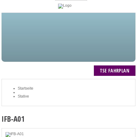
STARTSEITE
BLOG
MEIN KONTO
NEWSLETTER
TSE FAHRPLAN
ZUM WARENKORB: 0 ARTIKEL / € 0,00
TSE FAHRPLAN
Startseite
Stative
IFB-A01