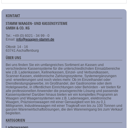
KONTAKT
STAMM WAAGEN- UND KASSENSYSTEME
GMBH & CO. KG
Tel.: +49 (0) 6021 - 34 99 - 0
Email:
info@waagen-stamm.de
Ottostr. 14 - 16
63741 Aschaffenburg
ÜBER UNS
Bei uns finden Sie ein umfangreiches Sortiment an Kassen und
verschiedene Kassensysteme für die unterschiedlichsten Einsatzbereiche
wie z.B. Ladenkassen, Kellnerkassen, Einzel- und Verbundkassen,
Scanner-Kassen, elektronische Zahlungssysteme, Systemergänzungen
und -erweiterungen und noch vieles mehr. Ob im Einzelhandel oder
Dienstleistungsgewerbe, im Großhandel, der Gastronomie oder dem
Hotelgewerbe, in öffentlichen Einrichtungen oder Behörden - wir bieten für
alle professionellen Anwender die praxisgerechte Lösung und passende
Kassensysteme! Darüber hinaus bieten wir ein komplettes Programm an
Waagen und Waagensystemen wie z.B. Ladenwagen, elektronische
Waagen, Präzisionswaagen mit einer Genauigkeit von bis zu 0,1
Milligramm, Industriewaagen mit einer Tragkraft von bis zu 100 Tonnen und
ganzen Warenwirtschaftslösungen, die den Wareneingang bis zum Verkauf
begleiten.
KATEGORIEN
Ladenwaagen