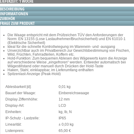
LIEFERZEIT: 1 WOCHE
BESCHREIBUNG
INFORMATIONEN
ZUBEHÖR
FRAGE ZUM PRODUKT
Die Waage entspricht mit dem Prüfzeichen TÜV den Anforderungen der
Norm: EN 13155 (Lose Lastaufnehmer/Bruchsicherheit) und EN 61010-1
(Elektrische Sicherheit)
Ideal für die schnelle Kontrollwiegung im Warenein- und -ausgang
Unverzichtbar auch im Privatbereich zur Gewichtsbestimmung von Fischen,
Wild, Früchten, Fahrradteilen, Koffern etc.
Hold-Funktion: Zum bequemen Ablesen des Wägewerts kann die Anzeige
auf verschiedene Weise „eingefroren“ werden. Entweder automatisch bei
Wägestillstand oder manuell durch Drücken der Hold-Taste
Haken, Stahl, einklappbar, im Lieferumfang enthalten
Spitzenlast-Anzeige (Peak-Hold)
Ablesbarkeit [d]:
0,01 kg
Bauart der Waage:
Einbereichswaage
Display Ziffernhöhe:
12 mm
Display-Art:
LCD
Einheiten:
kg, lb, N
IP-Schutz - Lastzelle:
IP65
Linearität:
± 0,03 kg
Listenpreis:
65,00 €