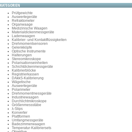
KATEGORIEN
Prüfgewichte
Auswertegeräte
Refraktometer
Organwaage
Medizinische Waagen
Materialdickenmessgeräte
Ladenwaagen
Kalibrier- und Kontaktflüssigkeiten
Drehmomentsensoren
Gelenkköpfe
Optische Instrumente
Halterungen
Stereomikroskope
Polarisationseinheiten
Schichtdickenmessgeräte
Kalibrierblöcke
Registrierkassen
DAkkS-Kalibrierung
Wägetische
Auswertegeräte
Polarimeter
Drehmomentmessgeräte
Industriewaagen
Durchlichtmikroskope
Größenmessstäbe
λ-Slips
Konverter
Plattformen
Umfangmessgeräte
Badezimmerwaagen
Temperatur-Kalibriersets
Objektive