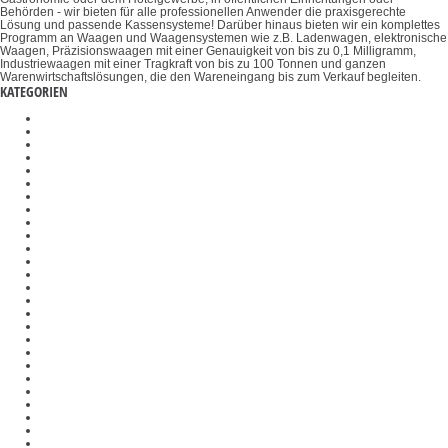
Behörden - wir bieten für alle professionellen Anwender die praxisgerechte
Lösung und passende Kassensysteme! Darüber hinaus bieten wir ein komplettes
Programm an Waagen und Waagensystemen wie z.B. Ladenwagen, elektronische
Waagen, Präzisionswaagen mit einer Genauigkeit von bis zu 0,1 Milligramm,
Industriewaagen mit einer Tragkraft von bis zu 100 Tonnen und ganzen
Warenwirtschaftslösungen, die den Wareneingang bis zum Verkauf begleiten.
KATEGORIEN
Prüfgewichte
Auswertegeräte
Refraktometer
Organwaage
Medizinische Waagen
Materialdickenmessgeräte
Ladenwaagen
Kalibrier- und Kontaktflüssigkeiten
Drehmomentsensoren
Gelenkköpfe
Optische Instrumente
Halterungen
Stereomikroskope
Polarisationseinheiten
Schichtdickenmessgeräte
Kalibrierblöcke
Registrierkassen
DAkkS-Kalibrierung
Wägetische
Auswertegeräte
Polarimeter
Drehmomentmessgeräte
Industriewaagen
Durchlichtmikroskope
Größenmessstäbe
λ-Slips