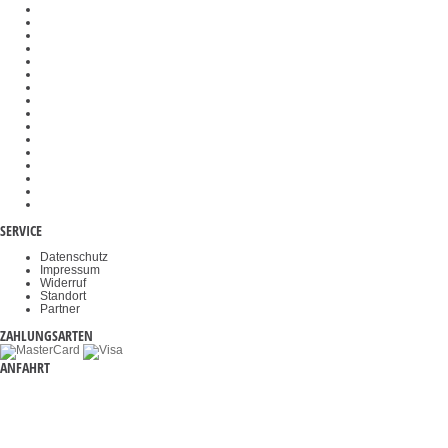
SAUTER Software
Messtechnik-Komponenten
Messzellen
Waagenbausätze
Analog- und Digitalwandler
Veterinärwaagen
Wiegehubwagen
Wägeplatten
Kraftprüfstände
Gewichtskörbe
Objektklemmen
Okulare
Akkus & Batterien
Durchfahrwaagen
Videomikroskope
Haltegriffe
SERVICE
Datenschutz
Impressum
Widerruf
Standort
Partner
ZAHLUNGSARTEN
ANFAHRT