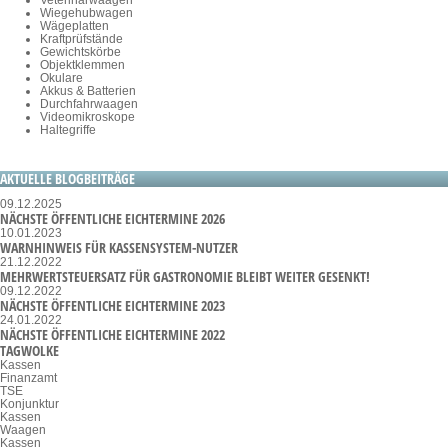
Veterinärwaagen
Wiegehubwagen
Wägeplatten
Kraftprüfstände
Gewichtskörbe
Objektklemmen
Okulare
Akkus & Batterien
Durchfahrwaagen
Videomikroskope
Haltegriffe
AKTUELLE BLOGBEITRÄGE
09.12.2025
NÄCHSTE ÖFFENTLICHE EICHTERMINE 2026
10.01.2023
WARNHINWEIS FÜR KASSENSYSTEM-NUTZER
21.12.2022
MEHRWERTSTEUERSATZ FÜR GASTRONOMIE BLEIBT WEITER GESENKT!
09.12.2022
NÄCHSTE ÖFFENTLICHE EICHTERMINE 2023
24.01.2022
NÄCHSTE ÖFFENTLICHE EICHTERMINE 2022
TAGWOLKE
Kassen
Finanzamt
TSE
Konjunktur
Kassen
Waagen
Kassen