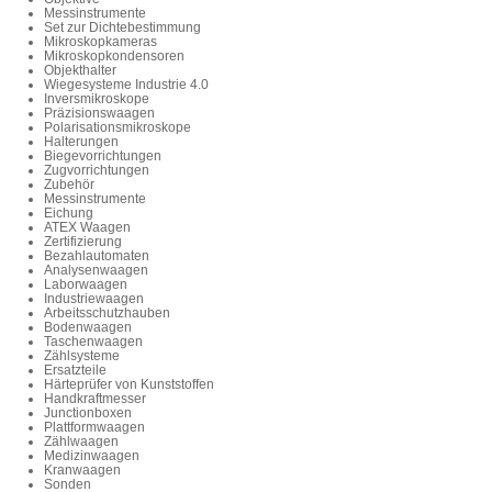
Messinstrumente
Set zur Dichtebestimmung
Mikroskopkameras
Mikroskopkondensoren
Objekthalter
Wiegesysteme Industrie 4.0
Inversmikroskope
Präzisionswaagen
Polarisationsmikroskope
Halterungen
Biegevorrichtungen
Zugvorrichtungen
Zubehör
Messinstrumente
Eichung
ATEX Waagen
Zertifizierung
Bezahlautomaten
Analysenwaagen
Laborwaagen
Industriewaagen
Arbeitsschutzhauben
Bodenwaagen
Taschenwaagen
Zählsysteme
Ersatzteile
Härteprüfer von Kunststoffen
Handkraftmesser
Junctionboxen
Plattformwaagen
Zählwaagen
Medizinwaagen
Kranwaagen
Sonden