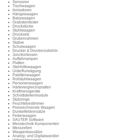
Sensoren
Tischwaagen
Ionisatoren
Hängewaagen
Babywaagen
Grabsteintester
Druckstücke
Stuhlwaagen
Drucksets
Grubenrahmen
Stative
Schulwaagen
Drucker & Druckerzubehör
Junctionboxen
Auffahrrampen
Platten
Stehhilfewaagen
Unterflurwägung
Palettenwaagen
Rollstuhlwaagen
Personenwaagen
Härtevergleichsplatten
Kraftmessgeräte
Schnittstellenmodule
Stützringe
Feuchtebestimmer
Preisrechnende Waagen
Dunkelfeldeinsätze
Federwaagen
SAUTER Software
Messtechnik-Komponenten
Messzellen
Waagenbausätze
Analog- und Digitalwandler