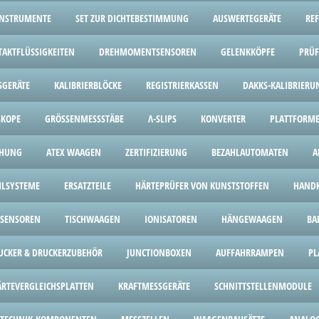
INSTRUMENTE
SET ZUR DICHTEBESTIMMUNG
AUSWERTEGERÄTE
RE
TAKTFLÜSSIGKEITEN
DREHMOMENTSENSOREN
GELENKKÖPFE
PRÜF
SGERÄTE
KALIBRIERBLÖCKE
REGISTRIERKASSEN
DAKKS-KALIBRIERU
SKOPE
GRÖSSENMESSSTÄBE
Λ-SLIPS
KONVERTER
PLATTFORM
CHUNG
ATEX WAAGEN
ZERTIFIZIERUNG
BEZAHLAUTOMATEN
A
HLSYSTEME
ERSATZTEILE
HÄRTEPRÜFER VON KUNSTSTOFFEN
HANDK
SENSOREN
TISCHWAAGEN
IONISATOREN
HÄNGEWAAGEN
BA
UCKER & DRUCKERZUBEHÖR
JUNCTIONBOXEN
AUFFAHRRAMPEN
PL
ÄRTEVERGLEICHSPLATTEN
KRAFTMESSGERÄTE
SCHNITTSTELLENMODULE