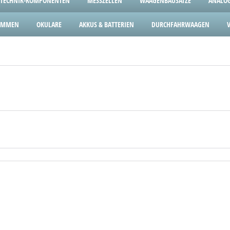
TECHNIK-KOMPONENTEN
MESSZELLEN
WAAGENBAUSÄTZE
ANALOG
LEMMEN
OKULARE
AKKUS & BATTERIEN
DURCHFAHRWAAGEN