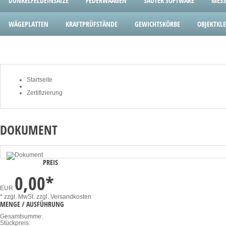
DUNKELFELDEINSÄTZE
FEDERWAAGEN
SAUTER SOFTWARE
MESS
WÄGEPLATTEN
KRAFTPRÜFSTÄNDE
GEWICHTSKÖRBE
OBJEKTK
Startseite
Zertifizierung
DOKUMENT
PREIS
0,00
*
EUR
* zzgl. MwSt.
zzgl. Versandkosten
MENGE / AUSFÜHRUNG
Gesamtsumme:
Stückpreis: