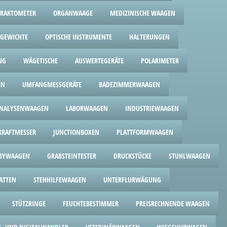
FRAKTOMETER
ORGANWAAGE
MEDIZINISCHE WAAGEN
GEWICHTE
OPTISCHE INSTRUMENTE
HALTERUNGEN
NG
WÄGETISCHE
AUSWERTEGERÄTE
POLARIMETER
EN
UMFANGMESSGERÄTE
BADEZIMMERWAAGEN
NALYSENWAAGEN
LABORWAAGEN
INDUSTRIEWAAGEN
RAFTMESSER
JUNCTIONBOXEN
PLATTFORMWAAGEN
BYWAAGEN
GRABSTEINTESTER
DRUCKSTÜCKE
STUHLWAAGEN
ATTEN
STEHHILFEWAAGEN
UNTERFLURWÄGUNG
STÜTZRINGE
FEUCHTEBESTIMMER
PREISRECHNENDE WAAGEN