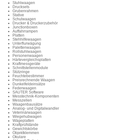
Stuhlwaagen
Drucksets
Grubenrahmen
Stative
Schulwaagen
Drucker & Druckerzubehör
Junctionboxen
Auffahrrampen
Platten
Stehhilfewaagen
Unterflurwägung
Palettenwaagen
Rollstuhlwaagen
Personenwaagen
Härtevergleichsplatten
Kraftmessgeräte
Schnittstellenmodule
Stützringe
Feuchtebestimmer
Preisrechnende Waagen
Dunkelfeldeinsätze
Federwaagen
SAUTER Software
Messtechnik-Komponenten
Messzellen
Waagenbausätze
Analog- und Digitalwandler
Veterinärwaagen
Wiegehubwagen
Wägeplatten
Kraftprüfstände
Gewichtskörbe
Objektklemmen
Okulare