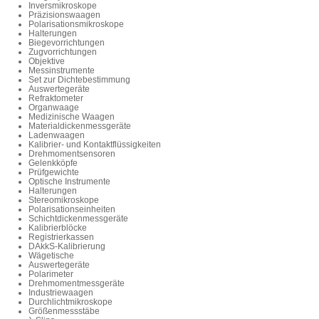
Inversmikroskope
Präzisionswaagen
Polarisationsmikroskope
Halterungen
Biegevorrichtungen
Zugvorrichtungen
Objektive
Messinstrumente
Set zur Dichtebestimmung
Auswertegeräte
Refraktometer
Organwaage
Medizinische Waagen
Materialdickenmessgeräte
Ladenwaagen
Kalibrier- und Kontaktflüssigkeiten
Drehmomentsensoren
Gelenkköpfe
Prüfgewichte
Optische Instrumente
Halterungen
Stereomikroskope
Polarisationseinheiten
Schichtdickenmessgeräte
Kalibrierblöcke
Registrierkassen
DAkkS-Kalibrierung
Wägetische
Auswertegeräte
Polarimeter
Drehmomentmessgeräte
Industriewaagen
Durchlichtmikroskope
Größenmessstäbe