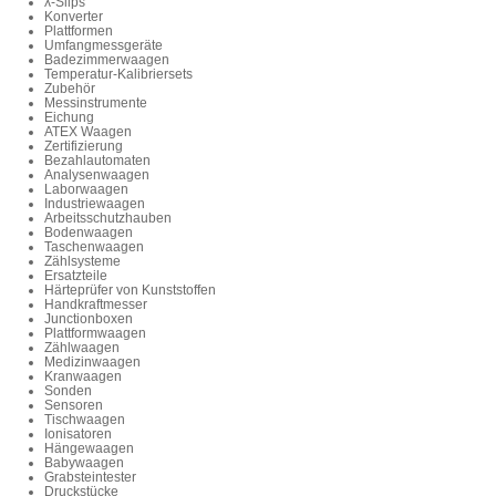
λ-Slips
Konverter
Plattformen
Umfangmessgeräte
Badezimmerwaagen
Temperatur-Kalibriersets
Zubehör
Messinstrumente
Eichung
ATEX Waagen
Zertifizierung
Bezahlautomaten
Analysenwaagen
Laborwaagen
Industriewaagen
Arbeitsschutzhauben
Bodenwaagen
Taschenwaagen
Zählsysteme
Ersatzteile
Härteprüfer von Kunststoffen
Handkraftmesser
Junctionboxen
Plattformwaagen
Zählwaagen
Medizinwaagen
Kranwaagen
Sonden
Sensoren
Tischwaagen
Ionisatoren
Hängewaagen
Babywaagen
Grabsteintester
Druckstücke