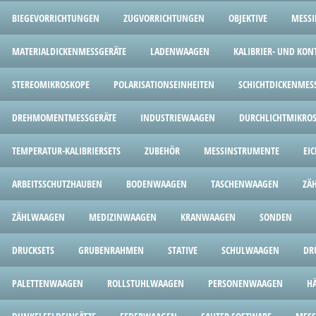
BIEGEVORRICHTUNGEN
ZUGVORRICHTUNGEN
OBJEKTIVE
MESS
MATERIALDICKENMESSGERÄTE
LADENWAAGEN
KALIBRIER- UND KON
STEREOMIKROSKOPE
POLARISATIONSEINHEITEN
SCHICHTDICKENMES
DREHMOMENTMESSGERÄTE
INDUSTRIEWAAGEN
DURCHLICHTMIKRO
TEMPERATUR-KALIBRIERSETS
ZUBEHÖR
MESSINSTRUMENTE
EI
ARBEITSSCHUTZHAUBEN
BODENWAAGEN
TASCHENWAAGEN
ZÄ
ZÄHLWAAGEN
MEDIZINWAAGEN
KRANWAAGEN
SONDEN
DRUCKSETS
GRUBENRAHMEN
STATIVE
SCHULWAAGEN
DR
PALETTENWAAGEN
ROLLSTUHLWAAGEN
PERSONENWAAGEN
H