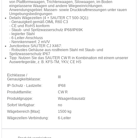
von Plattformwaagen, Trichterwaagen, Silowaagen, im Boden
eingelassene Waagen und andere Wiegeeinrichtungen.
Anwendungsgebiet: Massen- sowie Druckkraftmessungen unter rauen
Umgebungsbedingungen
Details Wägezellen (4 × SAUTER CT 500-3Q1):
- Genauigkeit gemäß OIML R60 C3
- CE und RoHS konform
- Staub- und Spritzwasserschutz IP68/IP69K
- legierter Stahl
- 6-Leiter-Anschluss
- Nennkennwert: 2 mV/V
Junctionbox SAUTER CJ X467:
- Robustes Gehäuse aus rostfreiem Stahl mit Staub- und
Spritzwasserschutz IP67
Tipp: Nutzen Sie das SAUTER CW R in Kombination mit einem unserer
Auswertegeräte, z. B. KFS-TM, YKV, CE HS
Eichklasse /
III
Genauigkeitsklasse:
IP-Schutz - Lastzelle:
IP68
Produktfamilie:
CW R
Produktgruppe:
Waagenbausatz
Sofort Verfügbar:
no
Wägebereich [Max]:
1500 kg
Wägezellen-Verbindung:
6-Leiter