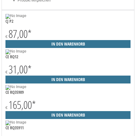
Produkt vergleichen
CJ P2
87,00
*
€
CE RQ12
31,00
*
€
CE RQ35909
165,00
*
€
CE RQ35911