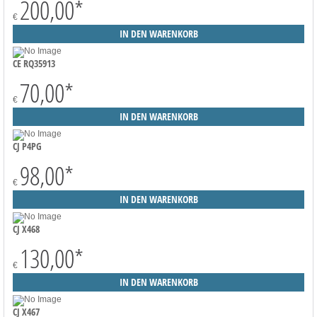
200,00
*
€
CE RQ35913
70,00
*
€
CJ P4PG
98,00
*
€
CJ X468
130,00
*
€
CJ X467