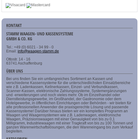
KONTAKT
STAMM WAAGEN- UND KASSENSYSTEME
GMBH & CO. KG
Tel.: +49 (0) 6021 - 34 99 - 0
Email:
info@waagen-stamm.de
Ottostr. 14 - 16
63741 Aschaffenburg
ÜBER UNS
Bei uns finden Sie ein umfangreiches Sortiment an Kassen und
verschiedene Kassensysteme für die unterschiedlichsten Einsatzbereiche
wie z.B. Ladenkassen, Kellnerkassen, Einzel- und Verbundkassen,
Scanner-Kassen, elektronische Zahlungssysteme, Systemergänzungen
und -erweiterungen und noch vieles mehr. Ob im Einzelhandel oder
Dienstleistungsgewerbe, im Großhandel, der Gastronomie oder dem
Hotelgewerbe, in öffentlichen Einrichtungen oder Behörden - wir bieten für
alle professionellen Anwender die praxisgerechte Lösung und passende
Kassensysteme! Darüber hinaus bieten wir ein komplettes Programm an
Waagen und Waagensystemen wie z.B. Ladenwagen, elektronische
Waagen, Präzisionswaagen mit einer Genauigkeit von bis zu 0,1
Milligramm, Industriewaagen mit einer Tragkraft von bis zu 100 Tonnen und
ganzen Warenwirtschaftslösungen, die den Wareneingang bis zum Verkauf
begleiten.
KATEGORIEN