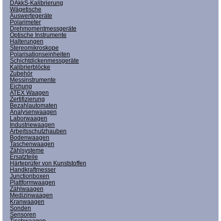
DAkkS-Kalibrierung
Wägetische
Auswertegeräte
Polarimeter
Drehmomentmessgeräte
Optische Instrumente
Halterungen
Stereomikroskope
Polarisationseinheiten
Schichtdickenmessgeräte
Kalibrierblöcke
Zubehör
Messinstrumente
Eichung
ATEX Waagen
Zertifizierung
Bezahlautomaten
Analysenwaagen
Laborwaagen
Industriewaagen
Arbeitsschutzhauben
Bodenwaagen
Taschenwaagen
Zählsysteme
Ersatzteile
Härteprüfer von Kunststoffen
Handkraftmesser
Junctionboxen
Plattformwaagen
Zählwaagen
Medizinwaagen
Kranwaagen
Sonden
Sensoren
Tischwaagen