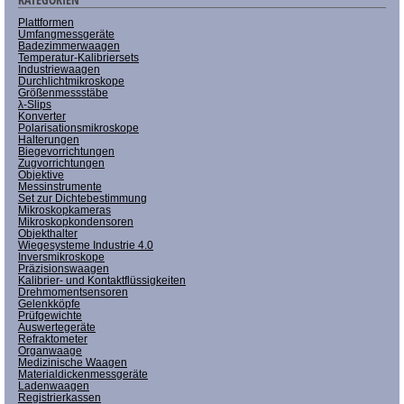
Plattformen
Umfangmessgeräte
Badezimmerwaagen
Temperatur-Kalibriersets
Industriewaagen
Durchlichtmikroskope
Größenmessstäbe
λ-Slips
Konverter
Polarisationsmikroskope
Halterungen
Biegevorrichtungen
Zugvorrichtungen
Objektive
Messinstrumente
Set zur Dichtebestimmung
Mikroskopkameras
Mikroskopkondensoren
Objekthalter
Wiegesysteme Industrie 4.0
Inversmikroskope
Präzisionswaagen
Kalibrier- und Kontaktflüssigkeiten
Drehmomentsensoren
Gelenkköpfe
Prüfgewichte
Auswertegeräte
Refraktometer
Organwaage
Medizinische Waagen
Materialdickenmessgeräte
Ladenwaagen
Registrierkassen