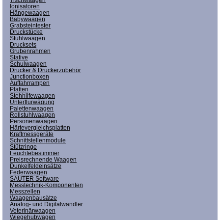
Ionisatoren
Hängewaagen
Babywaagen
Grabsteintester
Druckstücke
Stuhlwaagen
Drucksets
Grubenrahmen
Stative
Schulwaagen
Drucker & Druckerzubehör
Junctionboxen
Auffahrrampen
Platten
Stehhilfewaagen
Unterflurwägung
Palettenwaagen
Rollstuhlwaagen
Personenwaagen
Härtevergleichsplatten
Kraftmessgeräte
Schnittstellenmodule
Stützringe
Feuchtebestimmer
Preisrechnende Waagen
Dunkelfeldeinsätze
Federwaagen
SAUTER Software
Messtechnik-Komponenten
Messzellen
Waagenbausätze
Analog- und Digitalwandler
Veterinärwaagen
Wiegehubwagen