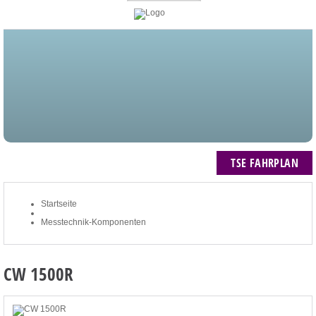
STARTSEITE
BLOG
MEIN KONTO
NEWSLETTER
TSE FAHRPLAN
ZUM WARENKORB: 0 ARTIKEL / € 0,00
TSE FAHRPLAN
Startseite
Messtechnik-Komponenten
CW 1500R