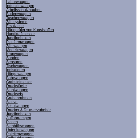
Laborwaagen
Industriewaagen
Arbeitsschutzhauben
Bodenwaagen
Taschenwaagen
Zählsysteme
Ersatzteile
Härteprüfer von Kunststoffen
Handkraftmesser
Junctionboxen
Plattformwaagen
Zählwaagen
Medizinwaagen
Kranwaagen
Sonden
Sensoren
Tischwaagen
Ionisatoren
Hängewaagen
Babywaagen
Grabsteintester
Druckstücke
Stuhlwaagen
Drucksets
Grubenrahmen
Stative
Schulwaagen
Drucker & Druckerzubehör
Junctionboxen
Auffahrrampen
Platten
Stehhilfewaagen
Unterflurwägung
Palettenwaagen
Rollstuhlwaagen