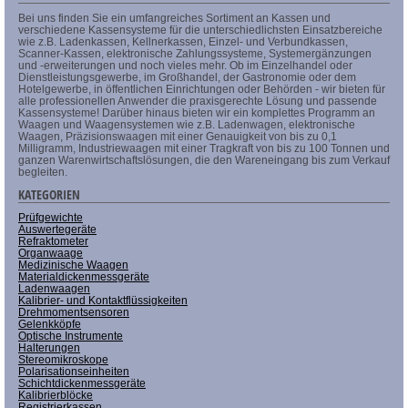
Bei uns finden Sie ein umfangreiches Sortiment an Kassen und
verschiedene Kassensysteme für die unterschiedlichsten Einsatzbereiche
wie z.B. Ladenkassen, Kellnerkassen, Einzel- und Verbundkassen,
Scanner-Kassen, elektronische Zahlungssysteme, Systemergänzungen
und -erweiterungen und noch vieles mehr. Ob im Einzelhandel oder
Dienstleistungsgewerbe, im Großhandel, der Gastronomie oder dem
Hotelgewerbe, in öffentlichen Einrichtungen oder Behörden - wir bieten für
alle professionellen Anwender die praxisgerechte Lösung und passende
Kassensysteme! Darüber hinaus bieten wir ein komplettes Programm an
Waagen und Waagensystemen wie z.B. Ladenwagen, elektronische
Waagen, Präzisionswaagen mit einer Genauigkeit von bis zu 0,1
Milligramm, Industriewaagen mit einer Tragkraft von bis zu 100 Tonnen und
ganzen Warenwirtschaftslösungen, die den Wareneingang bis zum Verkauf
begleiten.
KATEGORIEN
Prüfgewichte
Auswertegeräte
Refraktometer
Organwaage
Medizinische Waagen
Materialdickenmessgeräte
Ladenwaagen
Kalibrier- und Kontaktflüssigkeiten
Drehmomentsensoren
Gelenkköpfe
Optische Instrumente
Halterungen
Stereomikroskope
Polarisationseinheiten
Schichtdickenmessgeräte
Kalibrierblöcke
Registrierkassen