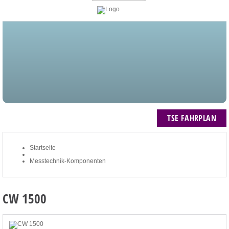
STARTSEITE
BLOG
MEIN KONTO
NEWSLETTER
TSE FAHRPLAN
ZUM WARENKORB: 0 ARTIKEL / € 0,00
TSE FAHRPLAN
Startseite
Messtechnik-Komponenten
CW 1500