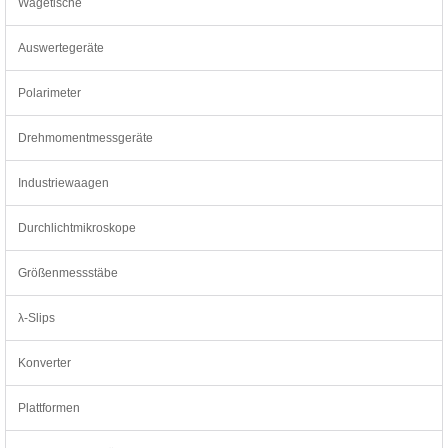
Wägetische
Auswertegeräte
Polarimeter
Drehmomentmessgeräte
Industriewaagen
Durchlichtmikroskope
Größenmessstäbe
λ-Slips
Konverter
Plattformen