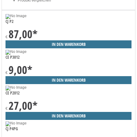
Produkt vergleichen
CJ P2
87,00
*
€
CE P3012
9,00
*
€
CE P2012
27,00
*
€
CJ P4PG