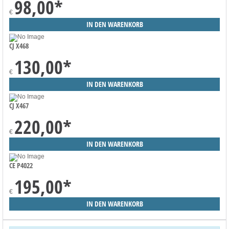
98,00
*
€
CJ X468
130,00
*
€
CJ X467
220,00
*
€
CE P4022
195,00
*
€