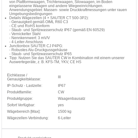
von Plattformwaagen, Trichterwaagen, Silowaagen, im Boden
eingelassene Waagen und andere Wiegeeinrichtungen.
Anwendungsgebiet: Massen- sowie Druckkraftmessungen unter rauen
Umgebungsbedingungen
Details Wägezellen (4 × SAUTER CT 500-3P2):
- Genauigkeit gemäß OIML R60 C3
- CE und RoHS konform
- Staub- und Spritzwasserschutz IP67 (gemäß EN 60529)
- Vernickelter Stahl
- Nennkennwert: 3 mV/V
- 4-Leiter-Anschluss
Junctionbox SAUTER CJ P4PG:
- Robustes Alu-Druckgussgehäuse
- Staub- und Spritzwasserschutz IP65
Tipp: Nutzen Sie das SAUTER CW in Kombination mit einem unserer
Auswertegeräte, z. B. KFS-TM, YKV, CE HS
Eichklasse /
III
Genauigkeitsklasse:
IP-Schutz - Lastzelle:
IP67
Produktfamilie:
CW
Produktgruppe:
Waagenbausatz
Sofort Verfügbar:
yes
Wägebereich [Max]:
1500 kg
Wägezellen-Verbindung:
6-Leiter