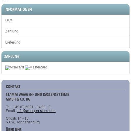
INFORMATIONEN
Hilfe
Zahlung
Lieferung
ZAHLUNG
KONTAKT
STAMM WAAGEN- UND KASSENSYSTEME
GMBH & CO. KG
Tel.: +49 (0) 6021 - 34 99 - 0
Email:
info@waagen-stamm.de
Ottostr. 14 - 16
63741 Aschaffenburg
ÜBER UNS