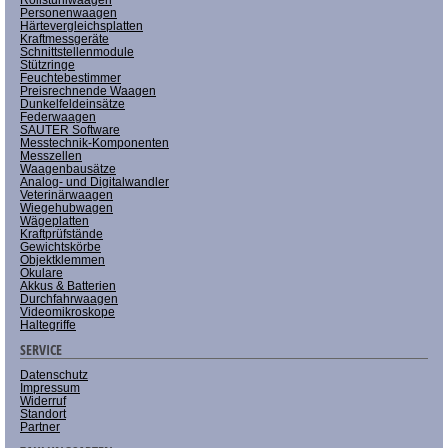
Personenwaagen
Härtevergleichsplatten
Kraftmessgeräte
Schnittstellenmodule
Stützringe
Feuchtebestimmer
Preisrechnende Waagen
Dunkelfeldeinsätze
Federwaagen
SAUTER Software
Messtechnik-Komponenten
Messzellen
Waagenbausätze
Analog- und Digitalwandler
Veterinärwaagen
Wiegehubwagen
Wägeplatten
Kraftprüfstände
Gewichtskörbe
Objektklemmen
Okulare
Akkus & Batterien
Durchfahrwaagen
Videomikroskope
Haltegriffe
SERVICE
Datenschutz
Impressum
Widerruf
Standort
Partner