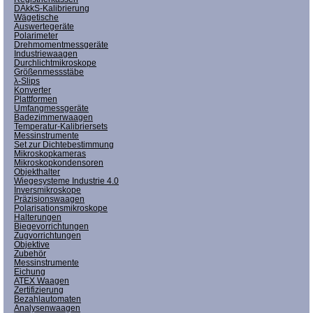
DAkkS-Kalibrierung
Wägetische
Auswertegeräte
Polarimeter
Drehmomentmessgeräte
Industriewaagen
Durchlichtmikroskope
Größenmessstäbe
λ-Slips
Konverter
Plattformen
Umfangmessgeräte
Badezimmerwaagen
Temperatur-Kalibriersets
Messinstrumente
Set zur Dichtebestimmung
Mikroskopkameras
Mikroskopkondensoren
Objekthalter
Wiegesysteme Industrie 4.0
Inversmikroskope
Präzisionswaagen
Polarisationsmikroskope
Halterungen
Biegevorrichtungen
Zugvorrichtungen
Objektive
Zubehör
Messinstrumente
Eichung
ATEX Waagen
Zertifizierung
Bezahlautomaten
Analysenwaagen